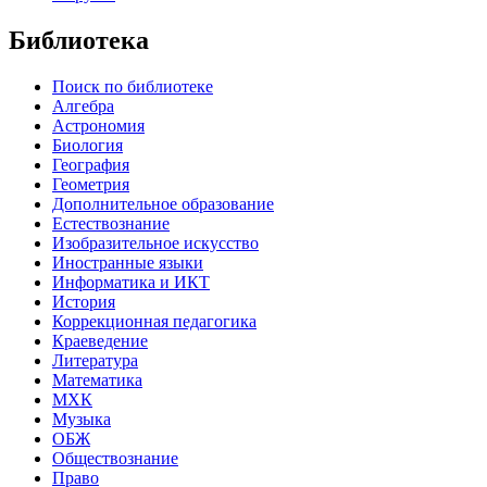
Библиотека
Поиск по библиотеке
Алгебра
Астрономия
Биология
География
Геометрия
Дополнительное образование
Естествознание
Изобразительное искусство
Иностранные языки
Информатика и ИКТ
История
Коррекционная педагогика
Краеведение
Литература
Математика
МХК
Музыка
ОБЖ
Обществознание
Право