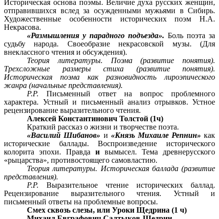
Историческая основа поэмы. Величие духа русских женщин,
отправившихся вслед за осужденными мужьями в Сибирь.
Художественные особенности исторических поэм Н.А.
Некрасова.
«Размышления у парадного подъезда».
Боль поэта за
судьбу народа. Своеобразие некрасовской музы. (Для
внеклассного чтения и обсуждения).
Теория литературы. Поэма (развитие понятия).
Трехсложные размеры стиха (развитие понятия).
Историческая поэма как разновидность лироэпического
жанра (начальные представления).
P.P.
Письменный ответ на вопрос проблемного
характера. Устный и письменный анализ отрывков. Устное
рецензирование выразительного чтения.
Алексей Константинович Толстой (1ч)
Краткий рассказ о жизни и творчестве поэта.
«Василий Шибанов»
и
«Князь Михаиле Репнин»
как
исторические баллады. Воспроизведение исторического
колорита эпохи. Правда
и
вымысел. Тема древнерусского
«рыцарства», противостоящего самовластию.
Теория литературы. Историческая баллада (развитие
представления).
P.P.
Выразительное чтение исторических баллад.
Рецензирование выразительного чтения. Устный и
письменный ответы на проблемные вопросы.
Смех сквозь слезы, или Уроки Щедрина (1 ч)
Михаил Евграфович Салтыков-Щедрин