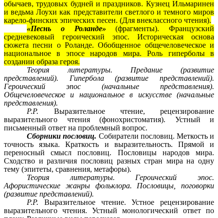
обычаев, трудовых будней и праздников. Кузнец Ильмаринен
и ведьма Лоухи как представители светлого и темного миров
карело-финских эпических песен. (Для внеклассного чтения).
«Песнь о Роланде»
(фрагменты). Французский
средневековый героический эпос. Историческая основа
сюжета песни о Роланде. Обобщенное общечеловеческое и
национальное в эпосе народов мира. Роль гиперболы в
создании образа героя.
Теория литературы. Предание (развитие
представлений). Гипербола (развитие представлений).
Героический эпос (начальные представления).
Общечеловеческое и национальное в искусстве (начальные
представления).
P.P.
Выразительное чтение, рецензирование
выразительного чтения (фонохристоматия). Устный и
письменный ответ на проблемный вопрос.
Сборники пословиц.
Собиратели пословиц. Меткость и
точность языка. Краткость и выразительность. Прямой и
переносный смысл пословиц. Пословицы народов мира.
Сходство и различия пословиц разных стран мира на одну
тему (эпитеты, сравнения, метафоры).
Теория литературы. Героический эпос.
Афористические жанры фольклора. Пословицы, поговорки
(развитие представлений).
P.P.
Выразительное чтение. Устное рецензирование
выразительного чтения. Устный монологический ответ по