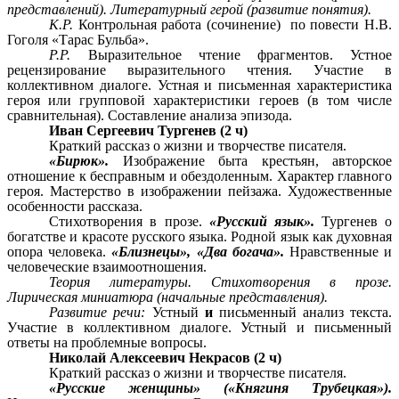
представлений). Литературный герой (развитие понятия).
К.Р.
Контрольная работа (сочинение) по повести Н.В.
Гоголя «Тарас Бульба».
P.P.
Выразительное чтение фрагментов. Устное
рецензирование выразительного чтения. Участие в
коллективном диалоге. Устная и письменная характеристика
героя или групповой характеристики героев (в том числе
сравнительная). Составление анализа эпизода.
Иван Сергеевич Тургенев (2 ч)
Краткий рассказ о жизни и творчестве писателя.
«Бирюк».
Изображение быта крестьян, авторское
отношение к бесправным и обездоленным. Характер главного
героя. Мастерство в изображении пейзажа. Художественные
особенности рассказа.
Стихотворения в прозе.
«Русский язык».
Тургенев о
богатстве и красоте русского языка. Родной язык как духовная
опора человека.
«Близнецы», «Два богача».
Нравственные и
человеческие взаимоотношения.
Теория литературы. Стихотворения в прозе.
Лирическая миниатюра (начальные представления).
Развитие речи:
Устный
и
письменный анализ текста.
Участие в коллективном диалоге. Устный и письменный
ответы на проблемные вопросы.
Николай Алексеевич Некрасов (2 ч)
Краткий рассказ о жизни и творчестве писателя.
«Русские женщины» («Княгиня Трубецкая»).