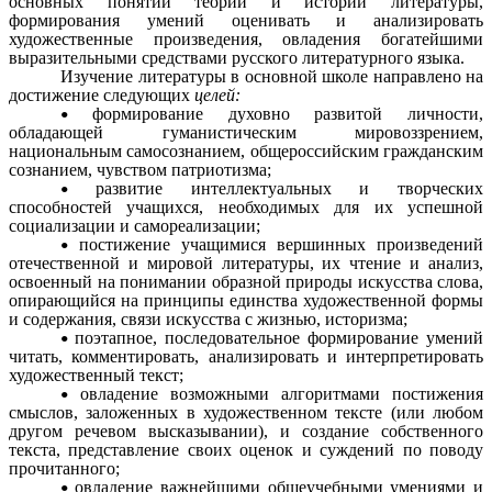
основных понятий теории и истории литературы,
формирования умений оценивать и анализировать
художественные произведения, овладения богатейшими
выразительными средствами русского литературного языка.
Изучение литературы в основной школе направлено на
достижение следующих
целей:
формирование духовно развитой личности,
обладающей гуманистическим мировоззрением,
национальным самосознанием, общероссийским гражданским
сознанием, чувством патриотизма;
развитие интеллектуальных и творческих
способностей учащихся, необходимых для их успешной
социализации и самореализации;
постижение учащимися вершинных произведений
отечественной и мировой литературы, их чтение и анализ,
освоенный на понимании образной природы искусства слова,
опирающийся на принципы единства художественной формы
и содержания, связи искусства с жизнью, историзма;
поэтапное, последовательное формирование умений
читать, комментировать, анализировать и интерпретировать
художественный текст;
овладение возможными алгоритмами постижения
смыслов, заложенных в художественном тексте (или любом
другом речевом высказывании), и создание собственного
текста, представление своих оценок и суждений по поводу
прочитанного;
овладение важнейшими общеучебными умениями и