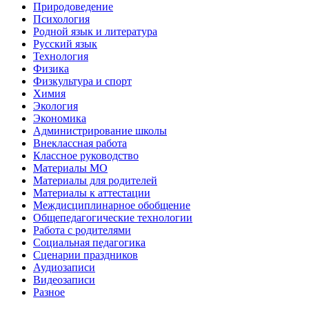
Природоведение
Психология
Родной язык и литература
Русский язык
Технология
Физика
Физкультура и спорт
Химия
Экология
Экономика
Администрирование школы
Внеклассная работа
Классное руководство
Материалы МО
Материалы для родителей
Материалы к аттестации
Междисциплинарное обобщение
Общепедагогические технологии
Работа с родителями
Социальная педагогика
Сценарии праздников
Аудиозаписи
Видеозаписи
Разное