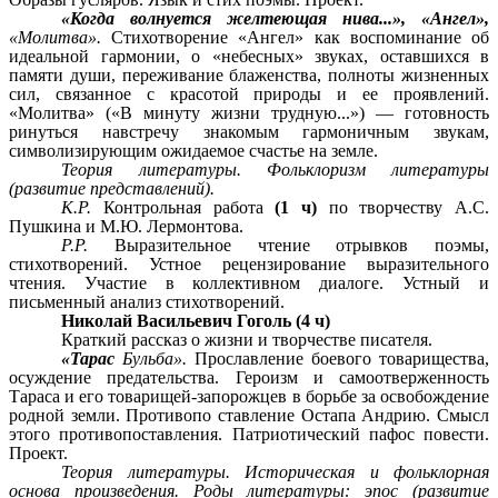
«Когда волнуется желтеющая нива...», «Ангел»,
«Молитва».
Стихотворение «Ангел» как воспоминание об
идеальной гармонии, о «небесных» звуках, оставшихся в
памяти души, переживание блаженства, полноты жизненных
сил, связанное с красотой природы и ее проявлений.
«Молитва» («В минуту жизни трудную...») — готовность
ринуться навстречу знакомым гармоничным звукам,
символизирующим ожидаемое счастье на земле.
Теория литературы. Фольклоризм литературы
(развитие представлений).
К.Р.
Контрольная работа
(1 ч)
по творчеству А.С.
Пушкина и М.Ю. Лермонтова.
P.P.
Выразительное чтение отрывков поэмы,
стихотворений. Устное рецензирование выразительного
чтения. Участие в коллективном диалоге. Устный и
письменный анализ стихотворений.
Николай Васильевич Гоголь (4 ч)
Краткий рассказ о жизни и творчестве писателя.
«Тарас
Бульба».
Прославление боевого товарищества,
осуждение предательства. Героизм и самоотверженность
Тараса и его товарищей-запорожцев в борьбе за освобождение
родной земли. Противопо ставление Остапа Андрию. Смысл
этого противопоставления. Патриотический пафос повести.
Проект.
Теория литературы. Историческая и фольклорная
основа произведения. Роды литературы: эпос (развитие