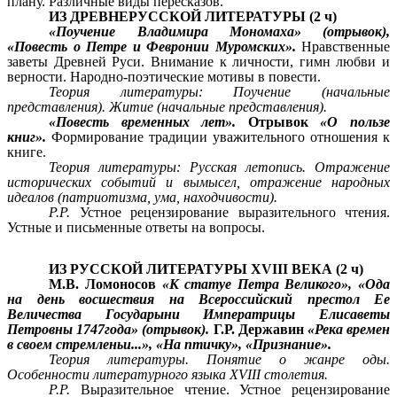
плану. Различные виды пересказов.
ИЗ ДРЕВНЕРУССКОЙ ЛИТЕРАТУРЫ (2 ч)
«Поучение Владимира Мономаха» (отрывок),
«Повесть о Петре и Февронии Муромских».
Нравственные
заветы Древней Руси. Внимание к личности, гимн любви и
верности. Народно-поэтические мотивы в повести.
Теория литературы: Поучение (начальные
представления). Житие (начальные представления).
«Повесть временных лет».
Отрывок
«О пользе
книг».
Формирование традиции уважительного отношения к
книге.
Теория литературы: Русская летопись. Отражение
исторических событий и вымысел, отражение народных
идеалов (патриотизма, ума, находчивости).
P.P.
Устное рецензирование выразительного чтения.
Устные и письменные ответы на вопросы.
ИЗ РУССКОЙ ЛИТЕРАТУРЫ XVIII ВЕКА (2 ч)
М.В. Ломоносов
«К статуе Петра Великого», «Ода
на день восшествия на Всероссийский престол Ее
Величества Государыни Императрицы Елисаветы
Петровны 1747года» (отрывок).
Г.Р. Державин
«Река времен
в своем стремленьи...», «На птичку», «Признание».
Теория литературы. Понятие о жанре оды.
Особенности литературного языка XVIII столетия.
P.P.
Выразительное чтение. Устное рецензирование