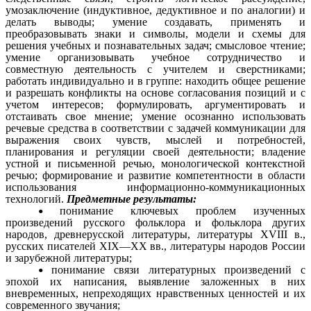
умозаключение (индуктивное, дедуктивное и по аналогии) и
делать выводы; умение создавать, применять и
преобразовывать знаки и символы, модели и схемы для
решения учебных и познавательных задач; смысловое чтение;
умение организовывать учебное сотрудничество и
совместную деятельность с учителем и сверстниками;
работать индивидуально и в группе: находить общее решение
и разрешать конфликты на основе согласования позиций и с
учетом интересов; формулировать, аргументировать и
отстаивать свое мнение; умение осознанно использовать
речевые средства в соответствии с задачей коммуникации для
выражения своих чувств, мыслей и потребностей,
планирования и регуляции своей деятельности; владение
устной и письменной речью, монологической контекстной
речью; формирование и развитие компетентности в области
использования информационно-коммуникационных
технологий.
Предметные результаты:
понимание ключевых проблем изученных
произведений русского фольклора и фольклора других
народов, древнерусской литературы, литературы XVIII в.,
русских писателей XIX—XX вв., литературы народов России
и зарубежной литературы;
понимание связи литературных произведений с
эпохой их написания, выявление заложенных в них
вневременных, непреходящих нравственных ценностей и их
современного звучания;