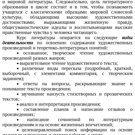
и мировой литературы. Следовательно, цель литературного
образования в школе состоит и в том, чтобы познакомить
учащихся с классическими образцами мировой словесной
культуры, обладающими высокими художественными
достоинствами, выражающими жизненную правду,
общегуманистические идеалы и воспитывающими высокие
нравственные чувства у человека читающего.
Курс литературы опирается на следующие
виды
деятельности
по освоению содержания художественных
произведений и теоретико-литературных понятий:
осознанное, творческое чтение художественных
произведений разных жанров;
выразительное чтение художественного текста;
различные виды пересказа (подробный, краткий,
выборочный, с элементами комментария, с творческим
заданием);
ответы на вопросы, раскрывающие знание и
понимание текста произведения;
заучивание наизусть стихотворных и прозаических
текстов;
анализ и интерпретация произведения;
составление планов и написание отзывов о
произведениях;
написание сочинений по литературным
произведениям и на основе жизненных впечатлений;
целенаправленный поиск информации на основе
знания ее источников и умения работать с ними;