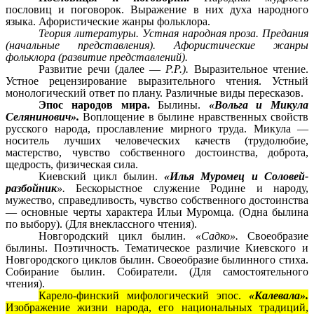
пословиц и поговорок. Выражение в них духа народного
языка. Афористические жанры фольклора.
Теория литературы. Устная народная проза. Предания
(начальные представления). Афористические жанры
фольклора (развитие представлений).
Развитие речи (далее —
P.P.).
Выразительное чтение.
Устное рецензирование выразительного чтения. Устный
монологический ответ по плану. Различные виды пересказов.
Эпос народов мира.
Былины.
«Вольга и Микула
Селянинович».
Воплощение в былине нравственных свойств
русского народа, прославление мирного труда. Микула —
носитель лучших человеческих качеств (трудолюбие,
мастерство, чувство собственного достоинства, доброта,
щедрость, физическая сила.
Киевский цикл былин.
«Илья Муромец и Соловей-
разбойник
».
Бескорыстное служение Родине и народу,
мужество, справедливость, чувство собственного достоинства
— основные черты характера Ильи Муромца. (Одна былина
по выбору). (Для внеклассного чтения).
Новгородский цикл былин.
«Садко».
Своеобразие
былины. Поэтичность. Тематическое различие Киевского и
Новгородского циклов былин. Своеобразие былинного стиха.
Собирание былин. Собиратели. (Для самостоятельного
чтения).
Карело-финский мифологический эпос.
«Калевала».
Изображение жизни народа, его национальных традиций,