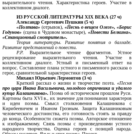
выразительного чтения. Характеристика героев. Участие в
коллективном диалоге.
ИЗ РУССКОЙ ЛИТЕРАТУРЫ XIX ВЕКА (27 ч)
Александр Сергеевич Пушкин (5 ч)
«Полтава»
(отрывок),
«Песнь о вещем Олеге», «Борис
Годунов»
(сцена в Чудовом монастыре),
«Повести Белкина».
«Станционный смотритель».
Теория литературы. Развитие понятия о балладе.
Развитие представлений о повести.
P.P.
Выразительное чтение фрагментов. Устное
рецензирование выразительного чтения. Участие в
коллективном диалоге. Устный и письменный ответ на
вопрос. Составление плана устного и письменного рассказа о
герое, сравнительной характеристики героев.
Михаил Юрьевич Лермонтов (3 ч)
Краткий рассказ о жизни и творчестве поэта.
«Песня
про царя Ивана Васильевича, молодого опричника и удалого
купца Калашникова».
Поэма об историческом прошлом Руси.
Картины быта XVI в., их значение для понимания характеров
и идеи поэмы. Смысл столкновения Калашникова с
Кирибеевичем и Иваном Грозным. Защита Калашниковым
человеческого достоинства, его готовность стоять за правду
до конца. Особенности сюжета поэмы. Авторское отношение
к изображаемому. Связь поэмы с произведениями устного
народного творчества. Оценка героев с позиций народа.
Образы гусляров. Язык и стих поэмы. Проект.