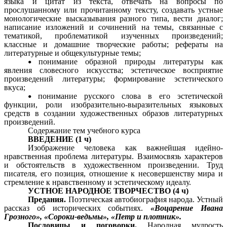
языка и цитат из текста, отвечать на вопросы по
прослушанному или прочитанному тексту, создавать устные
монологические высказывания разного типа, вести диалог;
написание изложений и сочинений на темы, связанные с
тематикой, проблематикой изученных произведений;
классные и домашние творческие работы; рефераты на
литературные и общекультурные темы;
понимание образной природы литературы как
явления словесного искусства; эстетическое восприятие
произведений литературы; формирование эстетического
вкуса;
понимание русского слова в его эстетической
функции, роли изобразительно-выразительных языковых
средств в создании художественных образов литературных
произведений.
Содержание тем учебного курса
ВВЕДЕНИЕ (1 ч)
Изображение человека как важнейшая идейно-
нравственная проблема литературы. Взаимосвязь характеров
и обстоятельств в художественном произведении. Труд
писателя, его позиция, отношение к несовершенству мира и
стремление к нравственному и эстетическому идеалу.
УСТНОЕ НАРОДНОЕ ТВОРЧЕСТВО (4 ч)
Предания.
Поэтическая автобиография народа. Устный
рассказ об исторических событиях.
«Воцарение Ивана
Грозного», «Сороки-ведьмы», «Петр и плотник».
Пословицы и поговорки.
Народная мудрость