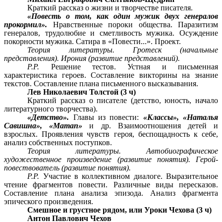
Краткий рассказ о жизни и творчестве писателя.
«Повесть о том, как один мужик двух генералов
прокормил».
Нравственные пороки общества. Паразитизм
генералов, трудолюбие и сметливость мужика. Осуждение
покорности мужика. Сатира в «Повести...». Проект.
Теория литературы. Гротеск (начальные
представления). Ирония (развитие представлений).
P.P.
Решение тестов. Устная и письменная
характеристика героев. Составление викторины на знание
текстов. Составление плана письменного высказывания.
Лев Николаевич Толстой (3 ч)
Краткий рассказ о писателе (детство, юность, начало
литературного творчества).
«Детство».
Главы из повести:
«Классы», «Наталья
Савишна», «Матап»
и др. Взаимоотношения детей и
взрослых. Проявления чувств героя, беспощадность к себе,
анализ собственных поступков.
Теория литературы. Автобиографическое
художественное произведение (развитие понятия). Герой-
повествователь (развитие понятия).
P.P.
Участие в коллективном диалоге. Выразительное
чтение фрагментов повести. Различные виды пересказов.
Составление плана анализа эпизода. Анализ фрагмента
эпического произведения.
Смешное и грустное рядом, или Уроки Чехова (3 ч)
Антон Павлович Чехов