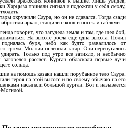
ускали вражеских конников к вышке. Лишь увидев,
аки Харцыза приняли сигнал и подожгли у себя смолу,
отходить.
тары окружили Саура, но он не сдавался. Тогда сзади
 набросили аркан, стащили с коня и посекли саблями
генда говорит, что загудела земля и там, где шел бой,
одниматься. На высоте росла еще одна высота. Полил
 поднялась буря, небо как будто развалилось от
го грома. Молнии ослепили татар. Они перепугались
 удирать. Только под утро все затихло, и необычно
 загорелся рассвет. Курган обласкали первые лучи
щего солнца.
ие на помощь казаки нашли порубанное тело Саура.
или героя на этой высоте и по своему обычаю на его
шапками насыпали большой курган. Вот и называется
-Могилой.
По теме: методические разработки,