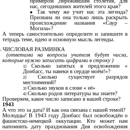
примером ,пережившим столетия, для
нас, сегодняшних жителей этого края?
Так чему же учит нас эта легенда?
Призвана ли она только лишь раскрыть
происхождение названия «Саур –
Могила»?
А теперь самостоятельно определите и запишите в
тетрадь темe, идею и основную мысль легенды.
ЧИСЛОВАЯ РАЗМИНКА
(ответами на вопросы учителя будут числа,
которые нужно записать цифрами в строку )
Сколько запятых в предложении «
Донбасс, ты навеки в сердце моём!»?
Сколько существует разрядов
местоимений?
Сколько звуков в слове « её»
Сколько родов литературы вы знаете?
Проверяем, какое число записано в вашей строке?
1943
А что это за дата? И как она связана с нашей темой?
Молодцы! В 1943 году Донбасс был освобождён о
фашистско-немецкой оккупации. Кто может нам
напомнить дату празднования Дня освобождения