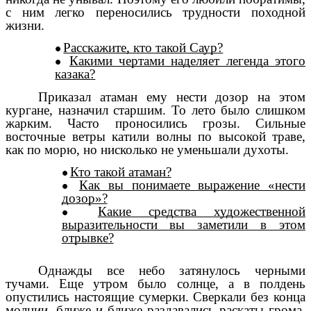
с ним легко переносились трудности походной
жизни.
Расскажите, кто такой Саур?
Какими чертами наделяет легенда этого
казака?
Приказал атаман ему нести дозор на этом
кургане, назначил старшим. То лето было слишком
жарким. Часто проносились грозы. Сильные
восточные ветры катили волны по высокой траве,
как по морю, но нисколько не уменьшали духоты.
Кто такой атаман?
Как вы понимаете выражение «нести
дозор»?
Какие средства художественной
выразительности вы заметили в этом
отрывке?
Однажды все небо затянулось черными
тучами. Еще утром было солнце, а в полдень
опустились настоящие сумерки. Сверкали без конца
молнии, ближе и ближе раздавались раскаты грома.