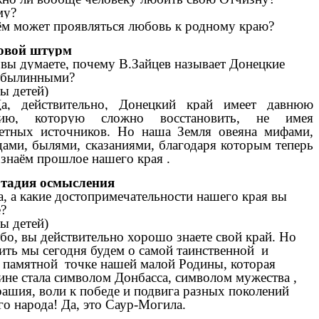
му?
ём может проявляться любовь к родному краю?
овой штурм
 вы думаете, почему В.Зайцев называет Донецкие
 былинными?
ты детей)
а, действительно, Донецкий край имеет давнюю
рию, которую сложно восстановить, не имея
етных источников. Но н
аша Земля овеяна мифами,
дами, былями, сказаниями, благодаря которым теперь
знаём прошлое нашего края .
 Стадия осмысления
а, а какие достопримечательности нашего края вы
е?
ты детей)
бо, вы действительно хорошо знаете свой край. Но
ить мы сегодня будем о самой таинственной и
 памятной точке нашей малой Родины, которая
ине стала символом Донбасса, символом мужества ,
рашия, воли к победе и подвига разных поколений
о народа! Да, это Саур-Могила.