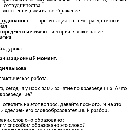
сотрудничества,
мышление ,память, воображение.
удование:
презентация по теме, раздаточный
иал
предметные связи
: история, языкознание
рафия.
д урока
ганизационный момент.
тадия вызова
гвистическая работа.
та, сегодня у нас с вами занятие по краеведению. А что
 краеведение?
 ответить на этот вопрос, давайте посмотрим на это
 и сделаем его словообразовательный разбор.
 каких слов оно образовано?
ким способом образовано это слово?