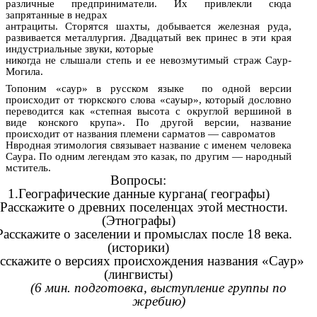
различные предприниматели. Их привлекли сюда
запрятанные в недрах
антрациты. Сторятся шахты, добывается железная руда,
развивается металлургия. Двадцатый век принес в эти края
индустриальные звуки, которые
никогда не слышали степь и ее невозмутимый страж Саур-
Могила.
Топоним «саур» в русском языке по одной версии
происходит от тюркского слова «сауыр», который дословно
переводится как «степная высота с округлой вершиной в
виде конского крупа». По другой версии, название
происходит от названия племени сарматов — савроматов
Нвродная этимология связывает название с именем человека
Саура. По одним легендам это казак, по другим — народный
мститель.
Вопросы:
1.Географические данные кургана( географы)
.Расскажите о древних поселенцах этой местности.
(Этнографы)
Расскажите о заселении и промыслах после 18 века.
(историки)
асскажите о версиях происхождения названия «Саур»
(лингвисты)
(6 мин. подготовка, выступление группы по
жребию)