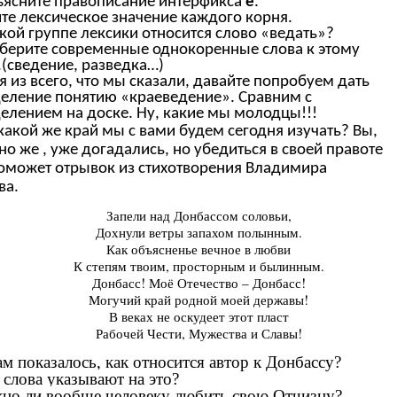
ъясните правописание интерфикса
е
.
йте лексическое значение каждого корня.
акой группе лексики относится слово «ведать»?
берите современные однокоренные слова к этому
.(сведение, разведка…)
я из всего, что мы сказали, давайте попробуем дать
еление понятию «краеведение». Сравним с
елением на доске. Ну, какие мы молодцы!!!
 какой же край мы с вами будем сегодня изучать? Вы,
но же , уже догадались, но убедиться в своей правоте
оможет отрывок из стихотворения Владимира
ва.
Запели над Донбассом соловьи,
Дохнули ветры запахом полынным.
Как объясненье вечное в любви
К степям твоим, просторным и былинным.
Донбасс! Моё Отечество – Донбасс!
Могучий край родной моей державы!
В веках не оскудеет этот пласт
Рабочей Чести, Мужества и Славы!
ам показалось, как относится автор к Донбассу?
 слова указывают на это?
но ли вообще человеку любить свою Отчизну?