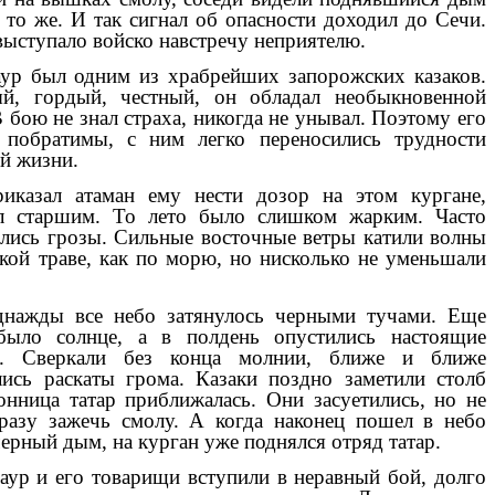
и то же. И так сигнал об опасности доходил до Сечи.
выступало войско навстречу неприятелю.
ур был одним из храбрейших запорожских казаков.
ый, гордый, честный, он обладал необыкновенной
В бою не знал страха, никогда не унывал. Поэтому его
 побратимы, с ним легко переносились трудности
й жизни.
иказал атаман ему нести дозор на этом кургане,
ил старшим. То лето было слишком жарким. Часто
лись грозы. Сильные восточные ветры катили волны
кой траве, как по морю, но нисколько не уменьшали
нажды все небо затянулось черными тучами. Еще
было солнце, а в полдень опустились настоящие
и. Сверкали без конца молнии, ближе и ближе
лись раскаты грома. Казаки поздно заметили столб
онница татар приближалась. Они засуетились, но не
разу зажечь смолу. А когда наконец пошел в небо
черный дым, на курган уже поднялся отряд татар.
ур и его товарищи вступили в неравный бой, долго