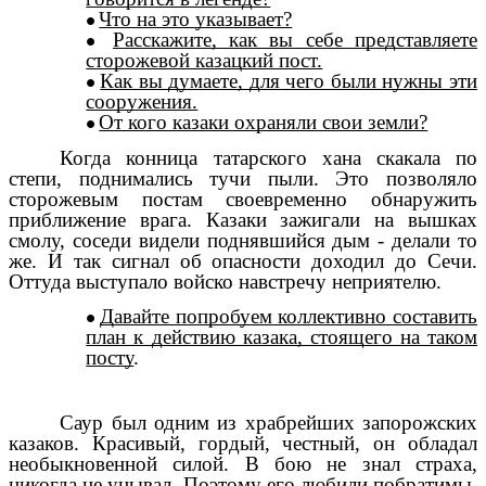
Что на это указывает?
Расскажите, как вы себе представляете
сторожевой казацкий пост.
Как вы думаете, для чего были нужны эти
сооружения.
От кого казаки охраняли свои земли?
Когда конница татарского хана скакала по
степи, поднимались тучи пыли. Это позволяло
сторожевым постам своевременно обнаружить
приближение врага. Казаки зажигали на вышках
смолу, соседи видели поднявшийся дым - делали то
же. И так сигнал об опасности доходил до Сечи.
Оттуда выступало войско навстречу неприятелю.
Давайте попробуем коллективно составить
план к действию казака, стоящего на таком
посту
.
Саур был одним из храбрейших запорожских
казаков. Красивый, гордый, честный, он обладал
необыкновенной силой. В бою не знал страха,
никогда не унывал. Поэтому его любили побратимы,