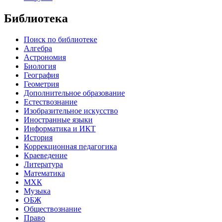
Библиотека
Поиск по библиотеке
Алгебра
Астрономия
Биология
География
Геометрия
Дополнительное образование
Естествознание
Изобразительное искусство
Иностранные языки
Информатика и ИКТ
История
Коррекционная педагогика
Краеведение
Литература
Математика
МХК
Музыка
ОБЖ
Обществознание
Право