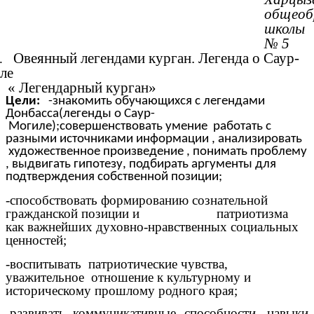
общеоб
школы
№ 5
Овеянный легендами курган. Легенда о Саур-
.
ле
егендарный курган»
Цели:
-знакомить обучающихся с легендами
Донбасса(легенды о Саур-
Могиле);совершенствовать умение
работать с
разными источниками информации
, анализировать
художественное произведение ,
понимать проблему
, выдвигать гипотезу, подбирать аргументы для
подтверждения собственной позиции;
-способствовать формированию сознательной
гражданской позиции и патриотизма
как важнейших духовно-нравственных социальных
ценностей;
-воспитывать патриотические чувства,
уважительное отношение к культурному и
историческому прошлому родного края;
-развивать коммуникативные способности, навыки