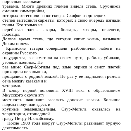
поросшая высокими
травами. Много древних племен видела степь. Срубников
сменили киммерийцы,
которых оттеснили на юг скифы. Скифов из донецких
степей вытеснили сарматы, которых в свою очередь изгнали
гунны. Кто только не
перебывал здесь: авары, болгары, хозары, печенеги,
половцы.
Долгое время степь, где сегодня кипит жизнь, называли
Диким полем.
Крымские татары совершали разбойничьи набеги на
окраины Русского
государства, все сметали на своем пути, грабили, убивали,
угоняли пленных. Не
раз мимо Саур-Могилы под злые окрики и свист плетей
проходили невольники,
прощались с родной землей. Не раз у ее подножия гремела
сеча между казаками и
татарами.
В конце первой половины XVIII века с образованием
Миусского округа эту
местность начинают заселять донские казаки. Большие
наделы получили здесь и
крупные землевладельцы. Саур-Могила оказалась на
территории, отошедшей
графу Петру Иловайскому.
После 1900 года вокруг Саур-Могилы развивают бурную
деятельность