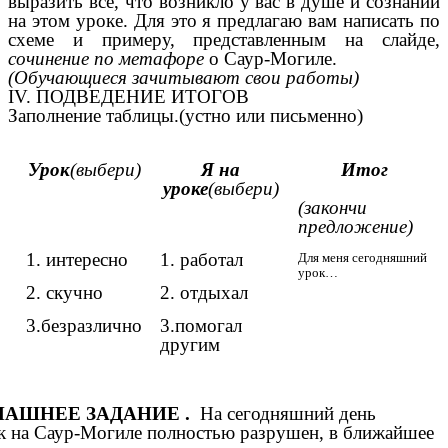
выразить всё, что возникло у вас в душе и сознании
на этом уроке. Для это я предлагаю вам написать по
схеме и примеру, представленным на слайде,
сочинение по метафоре
о Саур-Могиле.
(Обучающиеся зачитывают свои работы)
ІV. ПОДВЕДЕНИЕ ИТОГОВ
Заполнение таблицы.(устно или письменно)
Урок
(выбери)
Я на
Итог
уроке
(выбери)
(закончи
предложение)
1. интересно
1. работал
Для меня сегодняшний
урок…
2. скучно
2. отдыхал
3.безразлично
3.помогал
другим
МАШНЕЕ ЗАДАНИЕ .
На сегодняшний день
к на Саур-Могиле полностью разрушен, в ближайшее