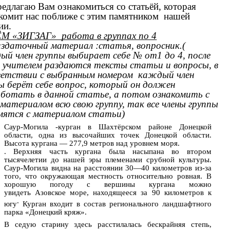
редлагаю Вам ознакомиться со статьёй, которая
комит нас поближе с этим памятником нашей
ии.
М «ЗИГЗАГ» работа в группах по 4
здаточный материал :статья, вопросник.(
й член группы выбирает себе № от1 до 4, после
 учителем раздаются тексты статьи и вопросы, в
етствии с выбранным номером каждый член
ы берёт себе вопрос, который он должен
ботать в данной статье, а потом ознакомить с
материалом всю свою группу, так все члены группы
мятся с материалом статьи)
Саур-Могила -курган
в Шахтёрском районе Донецкой
области,
одна из высочайших точек Донецкой области.
Высота кургана — 277,9 метров над уровнем моря.
. Верхняя часть кургана была насыпана во втором
тысячелетии до нашей эры племенами срубной культуры.
Саур-Могила видна на расстоянии 30—40 километров из-за
того, что окружающая местность относительно ровная.
В
хорошую погоду с вершины кургана можно
увидеть Азовское море, находящееся за 90 километров к
.
югу
Курган входит в состав регионального ландшафтного
парка «Донецкий кряж».
В седую старину здесь расстилалась бескрайняя степь,