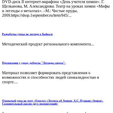
DVD-диск II интернет-марафона «День учителя химии». Г.
Щелканова, М. Александрова. Театр на уроках химии «Мифы
и легенды о металлах». –М.: Чистые пруды,
2009.https://shop.1september.ru/item/945/...
Разработка урока по легенде о Байкале
Методический продукт регионального компонента...
Презентация у уроку доброты "Легенды спорта".
Материал позволяет формировать представления о
возможностях и способностях людей синвалидностью в
спорте....
Открытый урок на тему «Геродот «Легенда об Арионе, А.С. Пушкин «Арион».
Сравнительный анализ двух произведений»