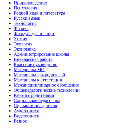
Природоведение
Психология
Родной язык и литература
Русский язык
Технология
Физика
Физкультура и спорт
Химия
Экология
Экономика
Администрирование школы
Внеклассная работа
Классное руководство
Материалы МО
Материалы для родителей
Материалы к аттестации
Междисциплинарное обобщение
Общепедагогические технологии
Работа с родителями
Социальная педагогика
Сценарии праздников
Аудиозаписи
Видеозаписи
Разное