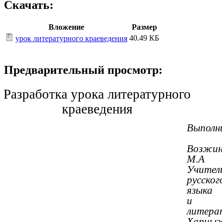
Скачать:
Вложение
Размер
40.49 КБ
урок литературного краеведения
Предварительный просмотр:
Разработка урока литературного
краеведения
Выполн
Возжи
М.А
Учител
русског
языка
и
литера
Харцыз