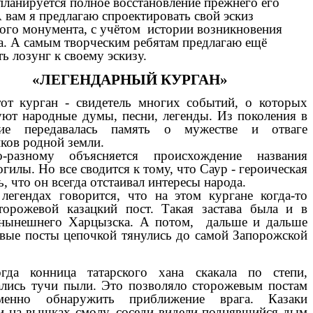
планируется полное восстановление прежнего его
А вам я предлагаю спроектировать свой эскиз
ого монумента, с учётом истории возникновения
а. А самым творческим ребятам предлагаю ещё
ть лозунг к своему эскизу.
«ЛЕГЕНДАРНЫЙ КУРГАН»
от курган - свидетель многих событий, о которых
уют народные думы, песни, легенды. Из поколения в
ние передавалась память о мужестве и отваге
ков родной земли.
о-разному объясняется происхождение названия
гилы. Но все сводится к тому, что Саур - героическая
, что он всегда отстаивал интересы народа.
легендах говорится, что на этом кургане когда-то
торожевой казацкий пост. Такая застава была и в
 нынешнего Харцызска. А потом, дальше и дальше
вые посты цепочкой тянулись до самой Запорожской
гда конница татарского хана скакала по степи,
лись тучи пыли. Это позволяло сторожевым постам
еменно обнаружить приближение врага. Казаки
и на вышках смолу, соседи видели поднявшийся дым