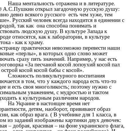
Наша ментальность отражена и в литературе.
 А.С.Пушкин открыл загадочную русскую душу:
вно девиз всякого русского есть чем хуже, тем
ше». Русский человек всегда находится в единении с
родой, так как она способна понимать и
ствовать людскую душу. В культуре Запада к
роде относятся, как к лаборатории, в культуре
тока - как к храму.
странцу практически невозможно перевести наши
ковые «перлы», в которых одно слово может
лючать сразу пять значений. Например, у нас есть
роговорка «За песчаной косой лопоухий косой пал
 острой косой косой бабы с косой».
Сложность поликультурного воспитания
лючается в том, что у каждого народа есть что-то
ее и есть своя многоликость; поэтому нужно с
симальным уважением, с мудростью и тактом
ходить к культурным различиям народов.
На Украине в настоящее время нет
ерантности, детям, наоборот, прививают образ
сии, как образ врага. ( В учебнике для 1 класса, в
ом из заданий изображены картинки двух девочек:
вая – добрая, красивая – на фоне украинского флага,