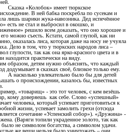
ней.
Сказка «Колобок» имеет тюркское
исхождение. В ней бабка поскребла по сусекам и
ла лишь шарики жука-навозника. Дед испечённое
о» есть не стал и выбросил в окошко, и
иженное» решило всем доказать, что оно хорошее и
 его можно съесть. Кстати, самой глупой, как ни
анно, оказалась лиса, которая даже на носу не учуяла
аха. Дело в том, что у тюркских народов лиса –
вол глупости, так как она ярко-красного цвета и в
пи находится практически на виду.
им образом, детям нужно объяснять, что каждый
од додумывает в сказках своё, близкое только ему.
А насколько увлекательно было бы для детей
ышать о происхождении, казалось бы, известных
в.
ример, «товарищ» - это тот человек, с кем везёшь
ар, кому доверяешь как себе. Слово «успешный»
ачает человека, который успевает приготовиться к
робной жизни, успевает замолить грехи (отсюда
вляется сочетание «Успенский собор»). «Дружина» -
 жена. (Варяги топили украденное золото, так как
 было не символом богатства, а символом удачи.
глые же вещи нельзя было уничтожать – они