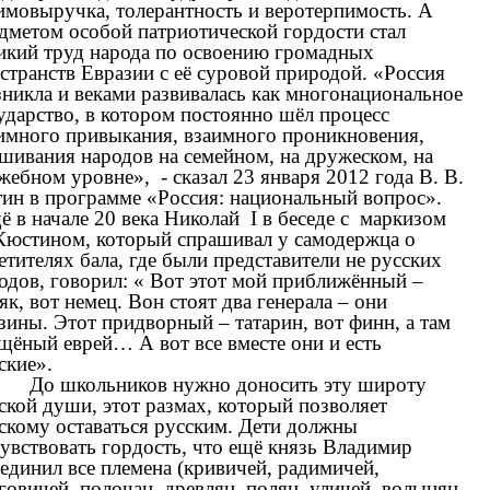
имовыручка, толерантность и веротерпимость. А
дметом особой патриотической гордости стал
икий труд народа по освоению громадных
странств Евразии с её суровой природой. «Россия
никла и веками развивалась как многонациональное
ударство, в котором постоянно шёл процесс
имного привыкания, взаимного проникновения,
шивания народов на семейном, на дружеском, на
жебном уровне», - сказал 23 января 2012 года В. В.
ин в программе «Россия: национальный вопрос».
 в начале 20 века Николай I в беседе с маркизом
Кюстином, который спрашивал у самодержца о
етителях бала, где были представители не русских
одов, говорил: « Вот этот мой приближённый –
як, вот немец. Вон стоят два генерала – они
зины. Этот придворный – татарин, вот финн, а там
щёный еврей… А вот все вместе они и есть
ские».
До школьников нужно доносить эту широту
ской души, этот размах, который позволяет
скому оставаться русским. Дети должны
увствовать гордость, что ещё князь Владимир
единил все племена (кривичей, радимичей,
говичей, полочан, древлян, полян, уличей, волынян,