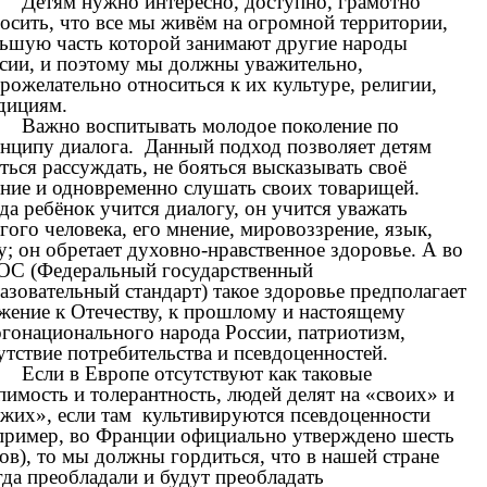
тям нужно интересно, доступно, грамотно
осить, что все мы живём на огромной территории,
ьшую часть которой занимают другие народы
сии, и поэтому мы должны уважительно,
рожелательно относиться к их культуре, религии,
дициям.
жно воспитывать молодое поколение по
нципу диалога. Данный подход позволяет детям
ться рассуждать, не бояться высказывать своё
ние и одновременно слушать своих товарищей.
да ребёнок учится диалогу, он учится уважать
гого человека, его мнение, мировоззрение, язык,
у; он обретает духовно-нравственное здоровье. А во
С (Федеральный государственный
азовательный стандарт) такое здоровье предполагает
жение к Отечеству, к прошлому и настоящему
гонационального народа России, патриотизм,
утствие потребительства и псевдоценностей.
ли в Европе отсутствуют как таковые
пимость и толерантность, людей делят на «своих» и
жих», если там культивируются псевдоценности
пример, во Франции официально утверждено шесть
ов), то мы должны гордиться, что в нашей стране
гда преобладали и будут преобладать