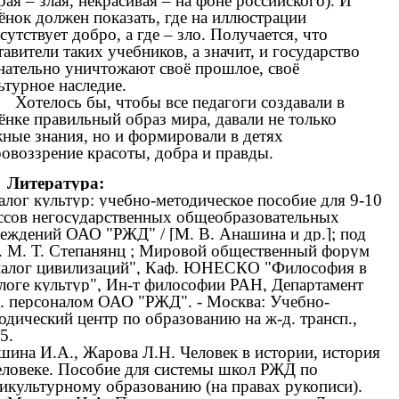
рая – злая, некрасивая – на фоне российского). И
ёнок должен показать, где на иллюстрации
сутствует добро, а где – зло. Получается, что
тавители таких учебников, а значит, и государство
нательно уничтожают своё прошлое, своё
ьтурное наследие.
Хотелось бы, чтобы все педагоги создавали в
ёнке правильный образ мира, давали не только
ные знания, но и формировали в детях
овоззрение красоты, добра и правды.
Литература:
алог культур: учебно-методическое пособие для 9-10
ссов негосударственных общеобразовательных
еждений ОАО "РЖД" / [М. В. Анашина и др.]; под
. М. Т. Степанянц ; Мировой общественный форум
алог цивилизаций", Каф. ЮНЕСКО "Философия в
логе культур", Ин-т философии РАН, Департамент
. персоналом ОАО "РЖД". - Москва: Учебно-
одический центр по образованию на ж-д. трансп.,
15.
ина И.А., Жарова Л.Н. Человек в истории, история
еловеке. Пособие для системы школ РЖД по
икультурному образованию (на правах рукописи).