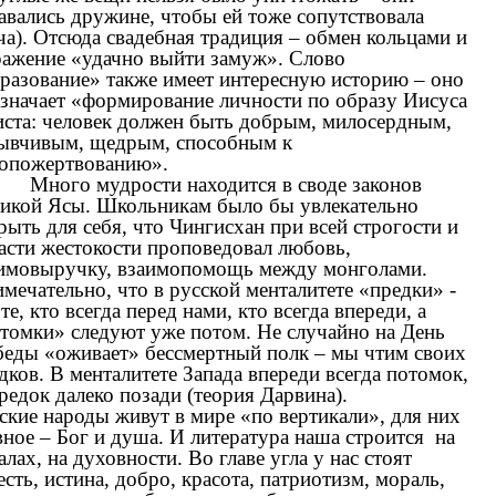
авались дружине, чтобы ей тоже сопутствовала
ча). Отсюда свадебная традиция – обмен кольцами и
ажение «удачно выйти замуж». Слово
разование» также имеет интересную историю – оно
значает «формирование личности по образу Иисуса
ста: человек должен быть добрым, милосердным,
ывчивым, щедрым, способным к
опожертвованию».
Много мудрости находится в своде законов
икой Ясы. Школьникам было бы увлекательно
рыть для себя, что Чингисхан при всей строгости и
асти жестокости проповедовал любовь,
имовыручку, взаимопомощь между монголами.
мечательно, что в русской менталитете «предки» -
 те, кто всегда перед нами, кто всегда впереди, а
томки» следуют уже потом. Не случайно на День
еды «оживает» бессмертный полк – мы чтим своих
дков. В менталитете Запада впереди всегда потомок,
редок далеко позади (теория Дарвина).
ские народы живут в мире «по вертикали», для них
вное – Бог и душа. И литература наша строится на
алах, на духовности. Во главе угла у нас стоят
есть, истина, добро, красота, патриотизм, мораль,