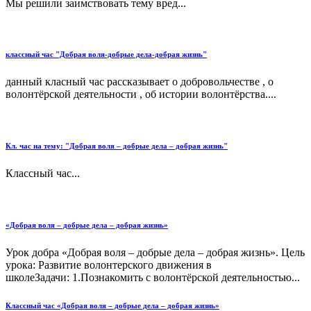
Мы решили заимствовать тему вред...
классный час "Добрая воля-добрые дела-добрая жизнь"
данный класный час рассказывает о добровольчестве , о
волонтёрской деятельности , об истории волонтёрства....
Кл. час на тему: "Добрая воля – добрые дела – добрая жизнь"
Классный час...
«Добрая воля – добрые дела – добрая жизнь»
Урок добра «Добрая воля – добрые дела – добрая жизнь». Цель
урока: Развитие волонтерского движения в
школеЗадачи: 1.Познакомить с волонтёрской деятельностью...
Классный час «Добрая воля – добрые дела – добрая жизнь»