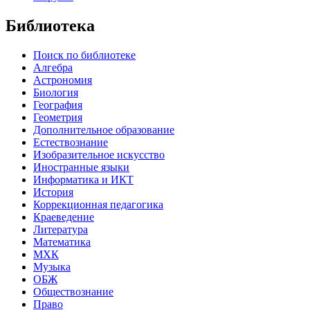
Библиотека
Поиск по библиотеке
Алгебра
Астрономия
Биология
География
Геометрия
Дополнительное образование
Естествознание
Изобразительное искусство
Иностранные языки
Информатика и ИКТ
История
Коррекционная педагогика
Краеведение
Литература
Математика
МХК
Музыка
ОБЖ
Обществознание
Право