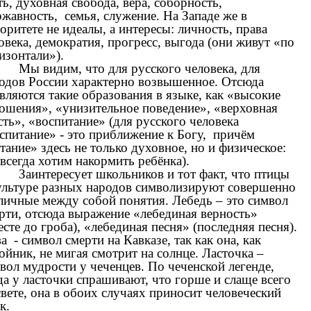
ть, духовная свобода, вера, соборность,
жавность, семья, служение. На Западе же в
оритете не идеалы, а интересы: личность, права
овека, демократия, прогресс, выгода (они живут «по
изонтали»).
Мы видим, что для русского человека, для
одов России характерно возвышенное. Отсюда
вляются такие образования в языке, как «высокие
ошения», «унизительное поведение», «верховная
сть», «воспитание» (для русского человека
спитание» - это приближение к Богу, причём
тание» здесь не только духовное, но и физическое:
всегда хотим накормить ребёнка).
Заинтересует школьников и тот факт, что птицы
ультуре разных народов символизируют совершенно
личные между собой понятия. Лебедь – это символ
рти, отсюда выражение «лебединая верность»
есте до гроба), «лебединая песня» (последняя песня).
а - символ смерти на Кавказе, так как она, как
ойник, не мигая смотрит на солнце. Ласточка –
вол мудрости у чеченцев. По чеченской легенде,
да у ласточки спрашивают, что горше и слаще всего
свете, она в обоих случаях приносит человеческий
к.