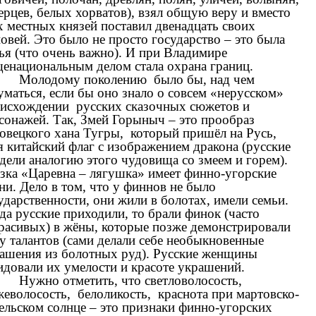
ерцев, белых хорватов), взял общую веру и вместо
х местных князей поставил двенадцать своих
овей. Это было не просто государство – это была
ья (что очень важно). И при Владимире
енациональным делом стала охрана границ.
Молодому поколению было бы, над чем
уматься, если бы оно знало о совсем «нерусском»
исхождении русских сказочных сюжетов и
сонажей. Так, Змей Горыныч – это прообраз
овецкого хана Тугры, который пришёл на Русь,
я китайский флаг с изображением дракона (русские
дели аналогию этого чудовища со змеем и горем).
зка «Царевна – лягушка» имеет финно-угорские
ни. Дело в том, что у финнов не было
ударственности, они жили в болотах, имели семьи.
да русские приходили, то брали финок (часто
расивых) в жёны, которые позже демонстрировали
у талантов (сами делали себе необыкновенные
ашения из болотных руд). Русские женщины
идовали их умелости и красоте украшений.
Нужно отметить, что светловолосость,
еволосость, белоликость, краснота при мартовско-
ельском солнце – это признаки финно-угорских