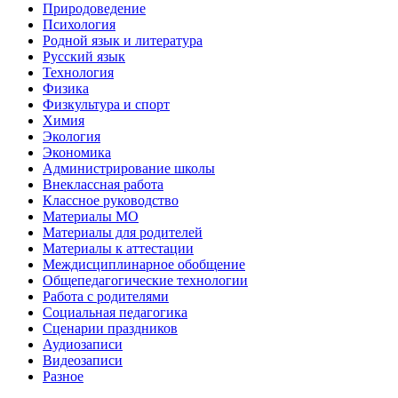
Природоведение
Психология
Родной язык и литература
Русский язык
Технология
Физика
Физкультура и спорт
Химия
Экология
Экономика
Администрирование школы
Внеклассная работа
Классное руководство
Материалы МО
Материалы для родителей
Материалы к аттестации
Междисциплинарное обобщение
Общепедагогические технологии
Работа с родителями
Социальная педагогика
Сценарии праздников
Аудиозаписи
Видеозаписи
Разное