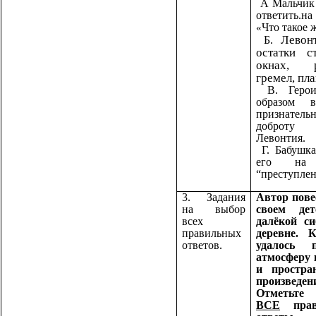
А Мальчик 
ответить.на
Что такое 
«
Левон
Б.
остатки с
окнах, р
гремел, пла
В. Герои
образом в
признатель
доброту
Левонтия.
Г. Бабушка
его на 
“преступлен
3. Задания
Автор пове
на выбор
своем де
всех
далёкой си
правильных
деревне. 
ответов.
удалось п
атмосферу 
и простра
произведен
Отметьте
ВСЕ
прав