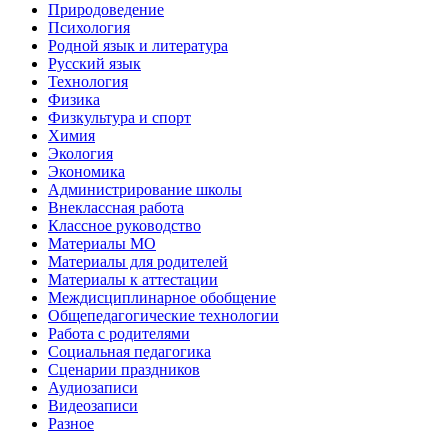
Природоведение
Психология
Родной язык и литература
Русский язык
Технология
Физика
Физкультура и спорт
Химия
Экология
Экономика
Администрирование школы
Внеклассная работа
Классное руководство
Материалы МО
Материалы для родителей
Материалы к аттестации
Междисциплинарное обобщение
Общепедагогические технологии
Работа с родителями
Социальная педагогика
Сценарии праздников
Аудиозаписи
Видеозаписи
Разное