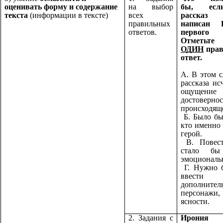
оценивать форму и содержание
на выбор
бы, ес
текста
(информации в тексте)
всех
расска
правильных
написан
ответов.
первого
Отметьте
ОДИН
прав
ответ.
А. В этом с
рассказа ис
ощущение
достоверно
происходящ
Б. Было бы
кто именно
герой.
В. Повест
стало бы
эмоциональ
Г. Нужно 
ввести
дополнител
персонаж
ясности.
2. Задания с
Ирония