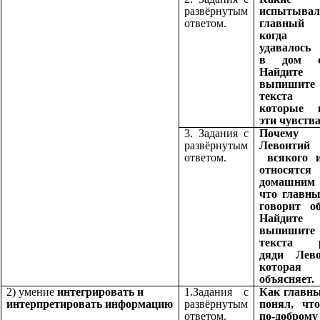
развёрнутым
испытывал
ответом.
главный 
когда
удавалось 
в дом со
Найди
выпиши
текста 
которые 
эти чувства
3. Задания с
Почему
развёрнутым
Левонти
ответом.
всякого и
относя
домашним
что главны
говорит о
Найди
выпиши
текста р
дяди Лев
котора
объясняет.
2) умение
интегрировать и
1.Задания с
Как главны
интерпретировать
информацию
развёрнутым
понял, что
ответом.
по-доброму