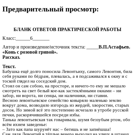
Предварительный просмотр:
БЛАНК ОТВЕТОВ ПРАКТИЧЕСКОЙ РАБОТЫ
Класс:______6_______
Автор и произведение/источник текста: _____
В.П.Астафьев.
«Конь с розовой гривой».
Рассказ.
Текст.
Бабушка ещё долго поносила Левонтьиху, самого Левонтия, била
себя руками по бёдрам, плевалась, а я подсаживался к окну и с
тоской глядел на соседский дом.
Стоял он сам собою, на просторе, и ничего-то ему не мешало
смотреть на свет белый кое-как застеклёнными окнами – ни
забор, ни ворота, ни сенцы, ни наличники, ни ставни.
Весною левонтьевское семейство ковыряло маленько землю
вокруг дома, возводило изгородь из жердей, хворостин, старых
досок. Но зимой всё это постепенно исчезало в утробе русской
печки, раскорячившейся посреди избы.
Танька левонтьевская так говаривала, шумя беззубым ртом, обо
всём ихнем заведенье:
– Зато как папа шурунёт нас – бегишь и не запнёшша!
Сам дядя Левонтий в тёплые вечера выходил на улицу в штанах,