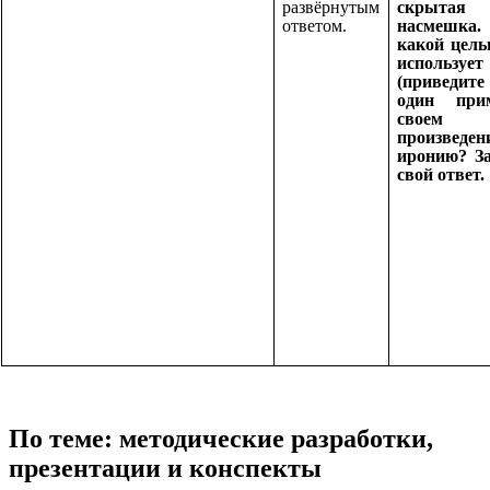
развёрнутым
скрытая
ответом.
насмеш
какой цель
использует
(приведите
один при
своем
произведен
иронию? З
свой ответ.
По теме: методические разработки,
презентации и конспекты