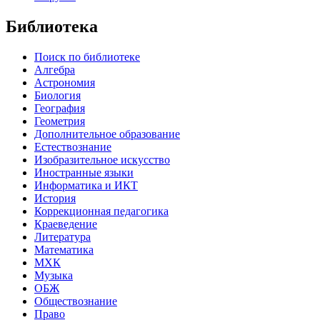
Библиотека
Поиск по библиотеке
Алгебра
Астрономия
Биология
География
Геометрия
Дополнительное образование
Естествознание
Изобразительное искусство
Иностранные языки
Информатика и ИКТ
История
Коррекционная педагогика
Краеведение
Литература
Математика
МХК
Музыка
ОБЖ
Обществознание
Право