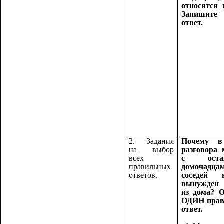
относятся 
Запишит
ответ.
2. Задания
Почему в
на выбор
разговора 
всех
с остал
правильных
домочадца
ответов.
соседей в
вынужден
из дома? О
ОДИН
прав
ответ.