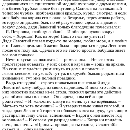
державшихся на единственной медной пуговице с двумя орлами,
и в бязевой рубахе вовсе без пуговиц. Садился на истюканный
топором чурбак, изображавший крыльцо, курил, смотрел, и если
моя бабушка корила его в окно за безделье, перечисляла работу,
которую он должен был, по её разумению, сделать в доме и
вокруг дома, дядя Левонтий только благодушно почёсывался:
– Я, Петровна, слободу люблю! – И обводил рукою вокруг
себя: – Хорошо! Как на море! Ништо глаз не угнетат!
Дядя Левонтий плавал когда-то по морям, любил море, а я любил
его. Главная цель моей жизни была – прорваться в дом Левонтия
после его получки. Сделать это не так-то просто. Бабушка знает
все мои повадки.
– Нечего куски выглядывать! – гремела она. – Нечего этих
пролетарьев объедать, у них самих в кармане – вошь на аркане.
Но если мне удаётся ушмыгнуть из дома и попасть к
левонтьевским, то уж всё: тут уж я окружён бываю редкостным
вниманием, тут мне полный праздник.
– Выдь отсюдова! – строго приказывал пьяненький дядя
Левонтий кому-нибудь из своих парнишек. И пока кто-либо из
них неохотно вылезал из-за стола, пояснял детям это действие
уже обмякшим голосом: – Он сирота, а вы всё ж при
родителях! – И, жалостно глянув на меня, тут же взрёвывал: –
Мать-то ты хоть помнишь? – Я утвердительно кивал головой, и
тогда дядя Левонтий горестно облокачивался на руку, кулачищем
растирал по лицу слёзы, вспоминал: – Бадоги с ней вместе год
кололи-и-и! – И совсем уж разрыдавшись: – Когда ни придёшь…
ночь, полночь… «Пропа… пропащая ты голова, Левонтий!» –
скажет и… опохмели-и-ит…