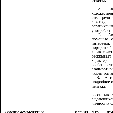
ответы.
А. Ав
художестве
стиль речи 
лексику,
ограниче
употреблен
Б. Ав
помощью о
интерьера,
портретной
характерис
раскрывает
характеры
особенност
взаимоотно
людей той э
В. Авто
подробное 
пейзажа..
Г.Ав
рассказы
выдающихс
личностях 
3) умение
осмыслять и
1. Задания
Что изме