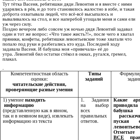
Тут тётка Васеня, ребятишки дяди Левонтия и я вместе с ними
ударялись в рёв, и до того становилось жалостно в избе, и такая
доброта охватывала людей, что всё-всё высыпалось и
вываливалось на стол, и все наперебой угощали меня и сами ели
уж через силу.
Поздно вечером либо совсем уж ночью дядя Левонтий задавал
один и тот же вопрос: «Что такое жисть?!», после чего я хватал
пряники, конфеты, ребятишки левонтьевские тоже хватали что
попало под руки и разбегались кто куда. Последней ходу
задавала Васеня. И бабушка моя «привечала» её до
утра. Левонтий бил остатки стёкол в окнах, ругался, гремел,
плакал.
.
Компетентностная область
Типы
Формули
оценки:
заданий
задан
читательские действия,
проверяющие разные умения
1) умение
находить
1. Задания
Какие ар
информацию
на выбор
приводила
(представленную как в явном,
всех
бабушка
так и в неявном виде), извлекать
правильных
рассказч
информацию из текста
ответов.
пуская 
левонтьев
Отметьте
ВСЕ
прав