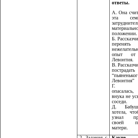
ответы.
А. Она счит
эта се
затрудните
материальн
положении.
Б. Рассказч
перенять
нежелатель
опыт от
Левонтия.
В. Рассказч
пострадать
“пьяненько
Левонтия”
Г. Ба
опасалась,
внука не у
соседи.
Д. Бабу
хотела, чт
узнал пр
своей по
матери.
2. Задания с
Какие ч