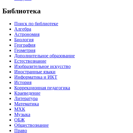
Библиотека
Поиск по библиотеке
Алгебра
Астрономия
Биология
География
Геометрия
Дополнительное образование
Естествознание
Изобразительное искусство
Иностранные языки
Информатика и ИКТ
История
Коррекционная педагогика
Краеведение
Литература
Математика
МХК
Музыка
ОБЖ
Обществознание
Право