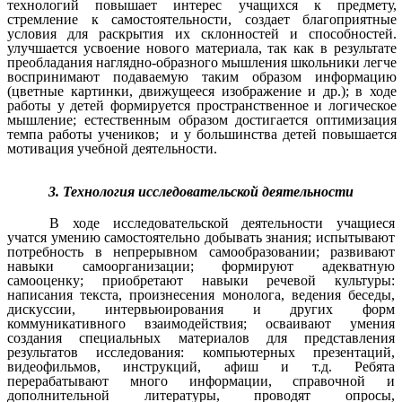
технологий повышает интерес учащихся к предмету,
стремление к самостоятельности, создает благоприятные
условия для раскрытия их склонностей и способностей.
улучшается усвоение нового материала, так как в результате
преобладания наглядно-образного мышления школьники легче
воспринимают подаваемую таким образом информацию
(цветные картинки, движущееся изображение и др.); в ходе
работы у детей формируется пространственное и логическое
мышление; естественным образом достигается оптимизация
темпа работы учеников; и у большинства детей повышается
мотивация учебной деятельности.
3. Технология исследовательской деятельности
В ходе исследовательской деятельности учащиеся
учатся умению самостоятельно добывать знания; испытывают
потребность в непрерывном самообразовании; развивают
навыки самоорганизации; формируют адекватную
самооценку; приобретают навыки речевой культуры:
написания текста, произнесения монолога, ведения беседы,
дискуссии, интервьюирования и других форм
коммуникативного взаимодействия; осваивают умения
создания специальных материалов для представления
результатов исследования: компьютерных презентаций,
видеофильмов, инструкций, афиш и т.д. Ребята
перерабатывают много информации, справочной и
дополнительной литературы, проводят опросы,