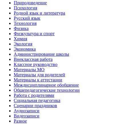
Природоведение
Психология
Родной язык и литература
Русский язык
Технология
Физика
Физкультура и спорт
Химия
Экология
Экономика
Администрирование школы
Внеклассная работа
Классное руководство
Материалы МО
Материалы для родителей
Материалы к аттестации
Междисциплинарное обобщение
Общепедагогические технологии
Работа с родителями
Социальная педагогика
Сценарии праздников
Аудиозаписи
Видеозаписи
Разное