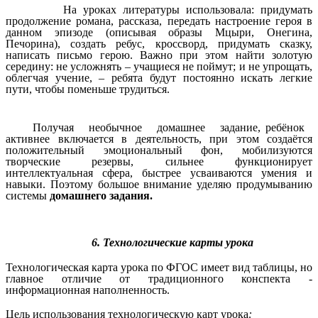
На уроках литературы использовала: придумать
продолжение романа, рассказа, передать настроение героя в
данном эпизоде (описывая образы Мцыри, Онегина,
Печорина), создать ребус, кроссворд, придумать сказку,
написать письмо герою. Важно при этом найти золотую
середину: не усложнять – учащиеся не поймут; и не упрощать,
облегчая учение, – ребята будут постоянно искать легкие
пути, чтобы поменьше трудиться.
Получая необычное домашнее задание, ребёнок
активнее включается в деятельность, при этом создаётся
положительный эмоциональный фон, мобилизуются
творческие резервы, сильнее функционирует
интеллектуальная сфера, быстрее усваиваются умения и
навыки. Поэтому большое внимание уделяю продумыванию
системы
домашнего задания.
6. Технологические карты урока
Технологическая карта урока по ФГОС имеет вид таблицы, но
главное отличие от традиционного конспекта -
информационная наполненность.
Цель использования технологическую карт урока
: