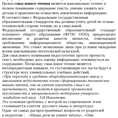
Целью
смыслового
чтения
является максимально точное и
полное понимание содержание текста, умение уловить все
детали и практически осмыслить извлеченную информацию.
В соответствии с Федеральным государственным
образовательным стандартом мы должны учить детей не только
технической стороне чтения, но и смысловой.
Федеральный государственный образовательный стандарт
основного общего образования (ФГОС ООО), предполагает
воспитание и развитие качеств личности, отвечающих
требованиям информационного общества, инновационной
экономики. Это станет возможным лишь при условии овладения
всеми школьниками читательской культурой.
Для смыслового понимания недостаточно просто прочесть
текст, необходимо дать оценку информации, откликнуться на
содержание. Поскольку смысловое чтение является
метапредметным навыком, то составляющие его части будут в
структуре всех универсальных учебных действий.
«При переходе в среднюю общеобразовательную школу у
школьников недостаточно полно сформированы технические
навыки чтения, они не умеют извлекать смысл из
прочитанного, что является причиной хронической
неуспешности и эмоционального нездоровья учащихся».
кандидат пед.наук З.Н.Никитенко.
Эта основная проблема, с которой на современном этапе
сталкиваются учителя русского языка и литературы.
Один из самых распространённых вопросов от родителей
к педагогам : «Наши дети не умеют читать», «Они