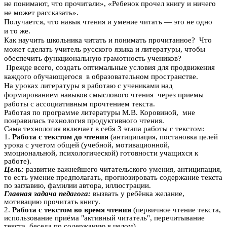
не понимают, что прочитали», «Ребенок прочел книгу и ничего
не может рассказать».
Получается, что навык чтения и умение читать — это не одно
и то же.
Как научить школьника читать и понимать прочитанное? Что
может сделать учитель русского языка и литературы, чтобы
обеспечить функциональную грамотность учеников?
Прежде всего, создать оптимальные условия для продвижения
каждого обучающегося в образовательном пространстве.
На уроках литературы я работаю с учениками над
формированием навыков смыслового чтения через приемы
работы с ассоциативным прочтением текста.
Работая по программе литературы М.В. Коровиной, мне
понравилась технология продуктивного чтения.
Сама технология включает в себя 3 этапа работы с текстом:
1.
Работа с текстом до чтения
(антиципация, постановка целей
урока с учетом общей (учебной, мотивационной,
эмоциональной, психологической) готовности учащихся к
работе).
Цель:
развитие важнейшего читательского умения, антиципация,
то есть умение предполагать, прогнозировать содержание текста
по заглавию, фамилии автора, иллюстрации.
Главная задача педагога:
вызвать у ребёнка желание,
мотивацию прочитать книгу.
2.
Работа с текстом во время чтения
(первичное чтение текста,
использование приёма "активный читатель", перечитывание
текста, беседа по содержанию в целом).