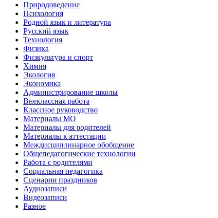
Природоведение
Психология
Родной язык и литература
Русский язык
Технология
Физика
Физкультура и спорт
Химия
Экология
Экономика
Администрирование школы
Внеклассная работа
Классное руководство
Материалы МО
Материалы для родителей
Материалы к аттестации
Междисциплинарное обобщение
Общепедагогические технологии
Работа с родителями
Социальная педагогика
Сценарии праздников
Аудиозаписи
Видеозаписи
Разное