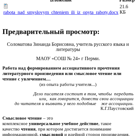
21.6
КБ
rabota_nad_smyslovym_chteniem_ili_iz_opyta_raboty.docx
Предварительный просмотр:
Соломатова Зинаида Борисовна, учитель русского языка и
литературы
МАОУ «СОШ № 24» г Перми.
Работа над формированием ассоциативного прочтения
литературного произведения или смысловое чтение или
чтение с увлечением....
(из опыта работы учителя...)
Дело писателя состоит в том, чтобы передать
или, как говорится, донести свои ассоциации
до читателя и вызвать у него подобные же ассоциации.
К.Г.Паустовский
Смысловое
чтение
– это
комплексное
универсальное
учебное
действие
, такое
качество
чтения
, при котором достигается понимание
информационной,
смысловой
и идейной сторон произведения.