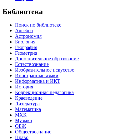
Библиотека
Поиск по библиотеке
Алгебра
Астрономия
Биология
География
Геометрия
Дополнительное образование
Естествознание
Изобразительное искусство
Иностранные языки
Информатика и ИКТ
История
Коррекционная педагогика
Краеведение
Литература
Математика
МХК
Музыка
ОБЖ
Обществознание
Право