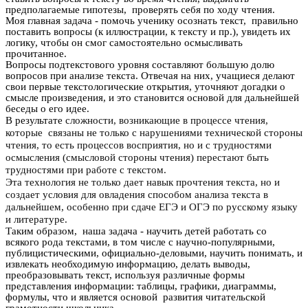
предполагаемые гипотезы, проверять себя по ходу чтения.
Моя главная задача - помочь ученику осознать текст, правильно
поставить вопросы (к иллюстрации, к тексту и пр.), увидеть их
логику, чтобы он смог самостоятельно осмысливать
прочитанное.
Вопросы подтекстового уровня составляют большую долю
вопросов при анализе текста. Отвечая на них, учащиеся делают
свои первые текстологические открытия, уточняют догадки о
смысле произведения, и это становится основой для дальнейшей
беседы о его идее.
В результате
сложности, возникающие в процессе чтения,
которые связаны не только с нарушениями технической стороны
чтения, то есть процессов восприятия, но и с трудностями
осмысления (смысловой стороны чтения) перестают быть
трудностями при работе с текстом.
Эта технология не только дает навык прочтения текста, но и
создает условия для овладения способом анализа текста в
дальнейшем, особенно при сдаче ЕГЭ и ОГЭ по русскому языку
и литературе.
Таким образом, наша задача - научить детей работать со
всякого рода текстами, в том числе с научно-популярными,
публицистическими, официально-деловыми, научить понимать, и
извлекать необходимую информацию, делать выводы,
преобразовывать текст, используя различные формы
представления информации: таблицы, графики, диаграммы,
формулы, что и является основой развития читательской