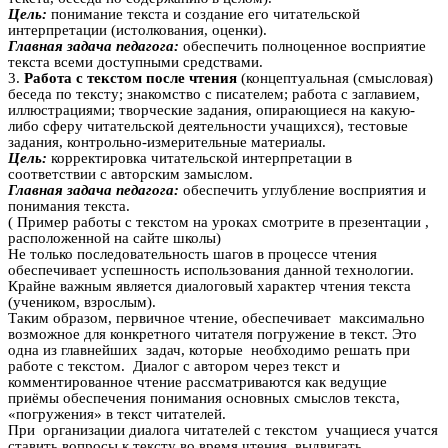
Цель:
понимание текста и создание его читательской
интерпретации (истолкования, оценки).
Главная задача педагога:
обеспечить полноценное восприятие
текста всеми доступными средствами.
3.
Работа с текстом после чтения
(концептуальная (смысловая)
беседа по тексту; знакомство с писателем; работа с заглавием,
иллюстрациями; творческие задания, опирающиеся на какую-
либо сферу читательской деятельности учащихся), тестовые
задания, контрольно-измерительные материалы.
Цель:
корректировка читательской интерпретации в
соответствии с авторским замыслом.
Главная задача педагога:
обеспечить углубление восприятия и
понимания текста.
( Пример работы с текстом на уроках смотрите в презентации ,
расположенной на сайте школы)
Не только последовательность шагов в процессе чтения
обеспечивает успешность использования данной технологии.
Крайне важным является диалоговый характер чтения текста
(учеником, взрослым).
Таким образом, первичное чтение, обеспечивает максимально
возможное для конкретного читателя погружение в текст. Это
одна из главнейших задач, которые необходимо решать при
работе с текстом. Диалог с автором через текст и
комментированное чтение рассматриваются как ведущие
приёмы обеспечения понимания основных смыслов текста,
«погружения» в текст читателей.
При организации диалога читателей с текстом учащиеся учатся
ставить вопросы к тексту во время чтения, выдвигать