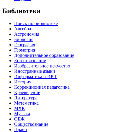
Библиотека
Поиск по библиотеке
Алгебра
Астрономия
Биология
География
Геометрия
Дополнительное образование
Естествознание
Изобразительное искусство
Иностранные языки
Информатика и ИКТ
История
Коррекционная педагогика
Краеведение
Литература
Математика
МХК
Музыка
ОБЖ
Обществознание
Право