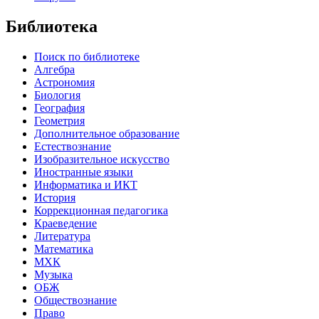
Библиотека
Поиск по библиотеке
Алгебра
Астрономия
Биология
География
Геометрия
Дополнительное образование
Естествознание
Изобразительное искусство
Иностранные языки
Информатика и ИКТ
История
Коррекционная педагогика
Краеведение
Литература
Математика
МХК
Музыка
ОБЖ
Обществознание
Право