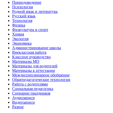
Природоведение
Психология
Родной язык и литература
Русский язык
Технология
Физика
Физкультура и спорт
Химия
Экология
Экономика
Администрирование школы
Внеклассная работа
Классное руководство
Материалы МО
Материалы для родителей
Материалы к аттестации
Междисциплинарное обобщение
Общепедагогические технологии
Работа с родителями
Социальная педагогика
Сценарии праздников
Аудиозаписи
Видеозаписи
Разное