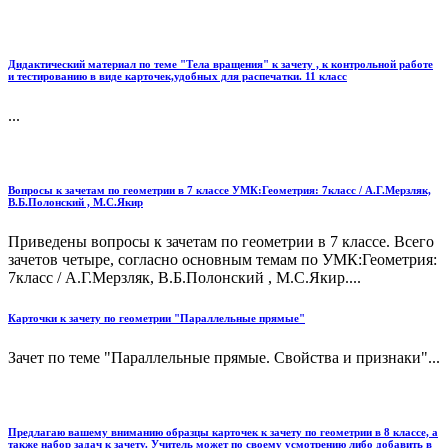
Дидактический материал по теме "Тела вращения" к зачету , к контрольной работе
и тестированию в виде карточек,удобных для распечатки. 11 класс
...
Вопросы к зачетам по геометрии в 7 классе УМК:Геометрия: 7класс / А.Г.Мерзляк,
В.Б.Полонский , М.С.Якир
Приведены вопросы к зачетам по геометрии в 7 классе. Всего
зачетов четыре, согласно основным темам по УМК:Геометрия:
7класс / А.Г.Мерзляк, В.Б.Полонский , М.С.Якир....
Карточки к зачету по геометрии "Параллельные прямые"
Зачет по теме "Параллельные прямые. Свойства и признаки"...
Предлагаю вашему вниманию образцы карточек к зачету по геометрии в 8 классе, а
также набор задач к зачету. Учитель может по своему усмотрению либо добавить в