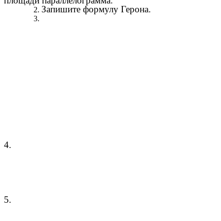
площади параллелограмма.
Запишите формулу Герона.
4.
5.