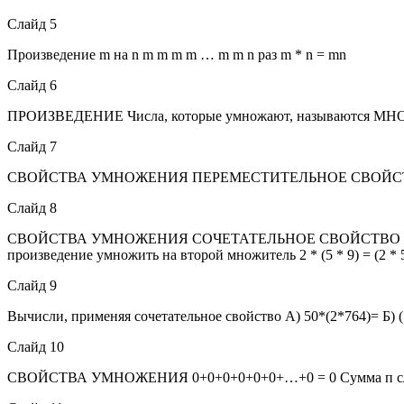
Слайд 5
Произведение m на n m m m m … m m n раз m * n = mn
Слайд 6
ПРОИЗВЕДЕНИЕ Числа, которые умножают, называются МН
Слайд 7
СВОЙСТВА УМНОЖЕНИЯ ПЕРЕМЕСТИТЕЛЬНОЕ СВОЙСТВО При пе
Слайд 8
СВОЙСТВА УМНОЖЕНИЯ СОЧЕТАТЕЛЬНОЕ СВОЙСТВО Чтобы умно
произведение умножить на второй множитель 2 * (5 * 9) = (2 * 
Слайд 9
Вычисли, применяя сочетательное свойство А) 50*(2*764)= Б) (1
Слайд 10
СВОЙСТВА УМНОЖЕНИЯ 0+0+0+0+0+0+…+0 = 0 Сумма п слагаем