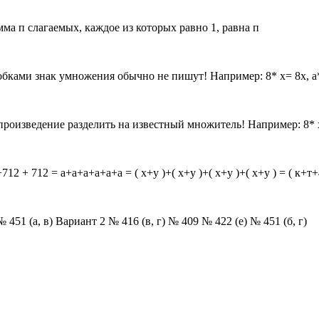
 слагаемых, каждое из которых равно 1, равна п
ами знак умножения обычно не пишут! Например: 8* х= 8х, а*в
изведение разделить на известный множитель! Например: 8* х= 
2 + 712 = а+а+а+а+а+а = ( х+у )+( х+у )+( х+у )+( х+у ) = ( к+т+
451 (а, в) Вариант 2 № 416 (в, г) № 409 № 422 (е) № 451 (б, г)