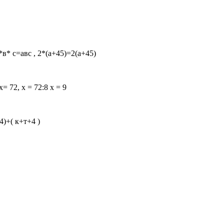
* с=авс , 2*(а+45)=2(а+45)
72, х = 72:8 х = 9
4)+( к+т+4 )