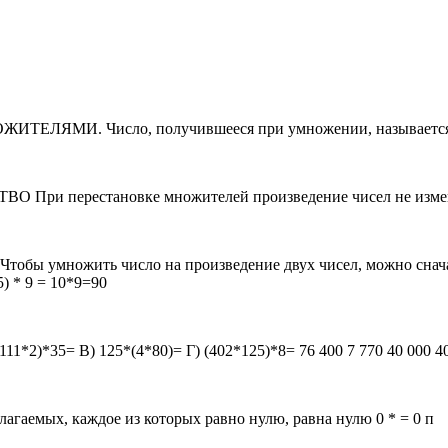
ОЖИТЕЛЯМИ. Число, получившееся при умножении, называе
рестановке множителей произведение чисел не изменяетс
жить число на произведение двух чисел, можно сначала у
5) * 9 = 10*9=90
11*2)*35= В) 125*(4*80)= Г) (402*125)*8= 76 400 7 770 40 000 4
ых, каждое из которых равно нулю, равна нулю 0 * = 0 п