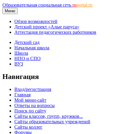
Образовательная социальная сеть
ns
portal.ru
Меню
Обзор возможностей
Детский проект «Алые паруса»
Аттестация педагогических работников
Детский сад
Начальная школа
Школа
НПО и СПО
ВУЗ
Навигация
Вход/регистрация
Главная
Мой мини-сайт
Ответы на вопросы
Поиск по сайту
Сайты классов, групп, кружков...
Сайты образовательных учреждений
Сайты коллег
Форумы