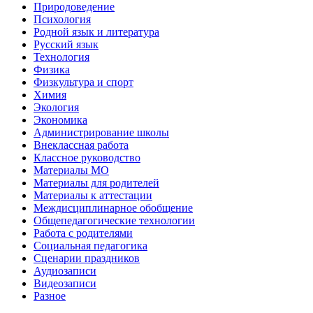
Природоведение
Психология
Родной язык и литература
Русский язык
Технология
Физика
Физкультура и спорт
Химия
Экология
Экономика
Администрирование школы
Внеклассная работа
Классное руководство
Материалы МО
Материалы для родителей
Материалы к аттестации
Междисциплинарное обобщение
Общепедагогические технологии
Работа с родителями
Социальная педагогика
Сценарии праздников
Аудиозаписи
Видеозаписи
Разное