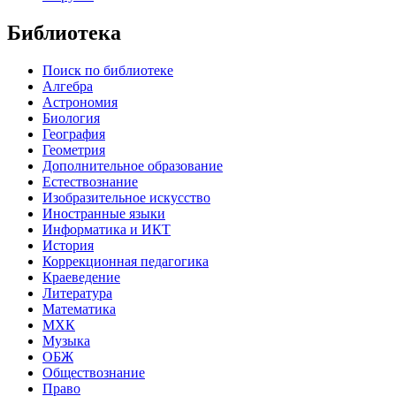
Библиотека
Поиск по библиотеке
Алгебра
Астрономия
Биология
География
Геометрия
Дополнительное образование
Естествознание
Изобразительное искусство
Иностранные языки
Информатика и ИКТ
История
Коррекционная педагогика
Краеведение
Литература
Математика
МХК
Музыка
ОБЖ
Обществознание
Право