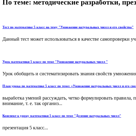
По теме: методические разработки, пр
Тест по математике 5 класс на тему "Умножение натуральных чисел и его свойства"
Данный тест может использоваться в качестве самопроверки уч
Урок математики 5 класс по теме "Умножение натуральных чисел "
Урок обобщить и систематизировать знания свойств умножения.
План урока по математике 5 класс по теме: «Умножение натуральных чисел и его сво
выработка умений рассуждать, четко формулировать правила, п
внимание, т. е. так организ...
Конспект к уроку математики 5 класс по теме "Деление натуральных чисел"
презентация 5 класс...