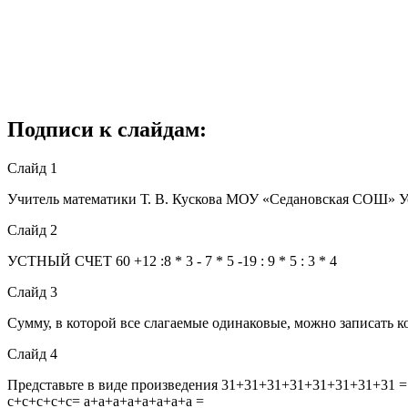
Подписи к слайдам:
Слайд 1
Учитель математики Т. В. Кускова МОУ «Седановская СОШ
Слайд 2
УСТНЫЙ СЧЕТ 60 +12 :8 * 3 - 7 * 5 -19 : 9 * 5 : 3 * 4
Слайд 3
Сумму, в которой все слагаемые одинаковые, можно записать ко
Слайд 4
Представьте в виде произведения 31+31+31+31+31+31+31+
с+с+с+с+с= а+а+а+а+а+а+а+а =