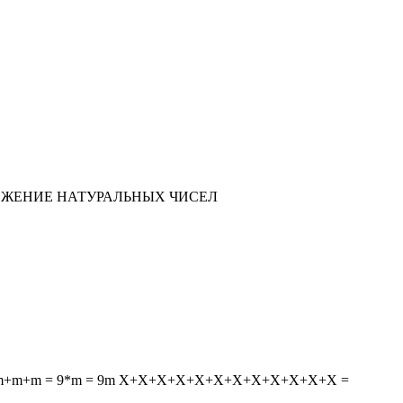
сс УМНОЖЕНИЕ НАТУРАЛЬНЫХ ЧИСЕЛ
m+m+m+m+m+m = 9*m = 9m Х+Х+Х+Х+Х+Х+Х+Х+Х+Х+Х+Х =