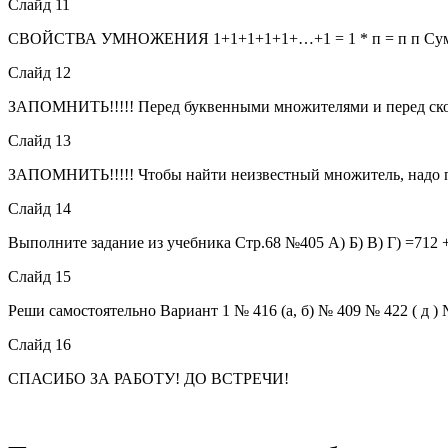
Слайд 11
СВОЙСТВА УМНОЖЕНИЯ 1+1+1+1+1+…+1 = 1 * п = п п Сумма п
Слайд 12
ЗАПОМНИТЬ!!!!! Перед буквенными множителями и перед скобк
Слайд 13
ЗАПОМНИТЬ!!!!! Чтобы найти неизвестный множитель, надо про
Слайд 14
Выполните задание из учебника Стр.68 №405 А) Б) В) Г) =712 +71
Слайд 15
Реши самостоятельно Вариант 1 № 416 (а, б) № 409 № 422 ( д ) № 
Слайд 16
СПАСИБО ЗА РАБОТУ! ДО ВСТРЕЧИ!