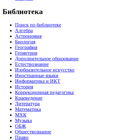
Библиотека
Поиск по библиотеке
Алгебра
Астрономия
Биология
География
Геометрия
Дополнительное образование
Естествознание
Изобразительное искусство
Иностранные языки
Информатика и ИКТ
История
Коррекционная педагогика
Краеведение
Литература
Математика
МХК
Музыка
ОБЖ
Обществознание
Право