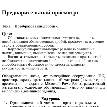
Предварительный просмотр:
Тема:
«
Преобразование дробей
».
Цели:
Образовательные:
формировать умения выполнять
преобразования обыкновенных дробей, продолжить изучение
свойств обыкновенных дробей.
Коррекционно-развивающие:
развивать мышление,
память, внимание, вычислительные навыки учащихся
.
Воспитательные:
воспитывать понимание практической
необходимости применения дроби в повседневной жизни;
способствовать формированию самостоятельности,
аккуратности, усидчивости.
Оборудование:
доска, мультимедийное оборудование (ПК,
проектор, экран), презентационный материал (компьютерная
презентация в формате Microsoft PowerPoint), раздаточный
материал (по количеству обучающихся), карточки-задания для
выполнения домашнего задания,
Ход урока.
Организационный
момент — организация класса в
течение всего урока, готовность учащихся к уроку,