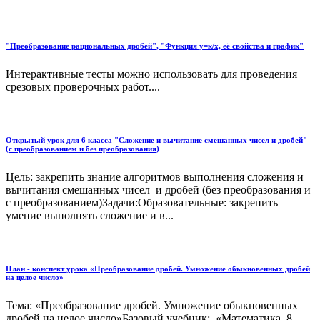
"Преобразование рациональных дробей", "Функция у=к/х, её свойства и график"
Интерактивные тесты можно использовать для проведения
срезовых проверочных работ....
Открытый урок для 6 класса "Сложение и вычитание смешанных чисел и дробей"
(с преобразованием и без преобразования)
Цель: закрепить знание алгоритмов выполнения сложения и
вычитания смешанных чисел и дробей (без преобразования и
с преобразованием)Задачи:Образовательные: закрепить
умение выполнять сложение и в...
План - конспект урока «Преобразование дробей. Умножение обыкновенных дробей
на целое число»
Тема: «Преобразование дробей. Умножение обыкновенных
дробей на целое число»Базовый учебник: «Математика. 8