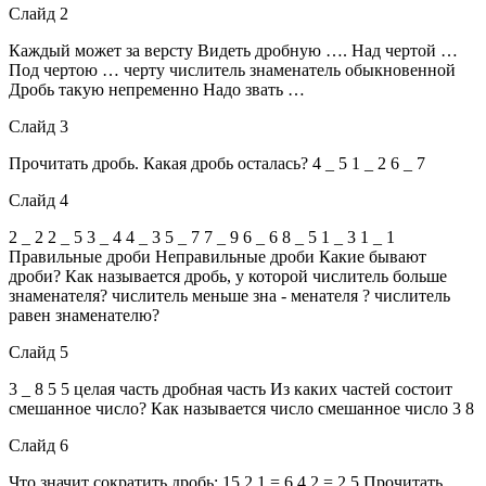
Слайд 2
Каждый может за версту Видеть дробную …. Над чертой …
Под чертою … черту числитель знаменатель обыкновенной
Дробь такую непременно Надо звать …
Слайд 3
Прочитать дробь. Какая дробь осталась? 4 _ 5 1 _ 2 6 _ 7
Слайд 4
2 _ 2 2 _ 5 3 _ 4 4 _ 3 5 _ 7 7 _ 9 6 _ 6 8 _ 5 1 _ 3 1 _ 1
Правильные дроби Неправильные дроби Какие бывают
дроби? Как называется дробь, у которой числитель больше
знаменателя? числитель меньше зна - менателя ? числитель
равен знаменателю?
Слайд 5
3 _ 8 5 5 целая часть дробная часть Из каких частей состоит
смешанное число? Как называется число смешанное число 3 8
Слайд 6
Что значит сократить дробь: 15 2 1 = 6 4 2 = 2 5 Прочитать