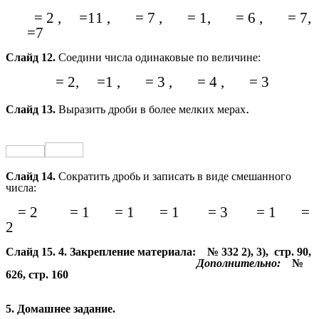
= 2
,
=11
,
= 7
,
= 1,
= 6
,
= 7,
=7
Слайд 12.
Соедини числа одинаковые по величине:
= 2,
=1
,
= 3
,
= 4
,
= 3
.
Слайд 13.
Выразить дроби в более мелких мерах
Слайд 14.
Сократить дробь и записать в виде смешанного
числа:
= 2
= 1
= 1
= 1
= 3
= 1
=
2
Слайд 15. 4.
Закрепление материала: № 332 2), 3), стр. 90,
Дополнительно:
№
626, стр. 160
5. Домашнее задание.