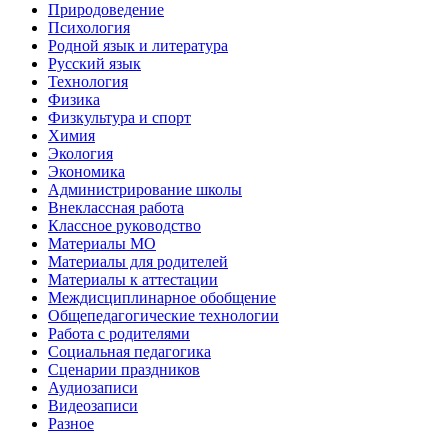
Природоведение
Психология
Родной язык и литература
Русский язык
Технология
Физика
Физкультура и спорт
Химия
Экология
Экономика
Администрирование школы
Внеклассная работа
Классное руководство
Материалы МО
Материалы для родителей
Материалы к аттестации
Междисциплинарное обобщение
Общепедагогические технологии
Работа с родителями
Социальная педагогика
Сценарии праздников
Аудиозаписи
Видеозаписи
Разное