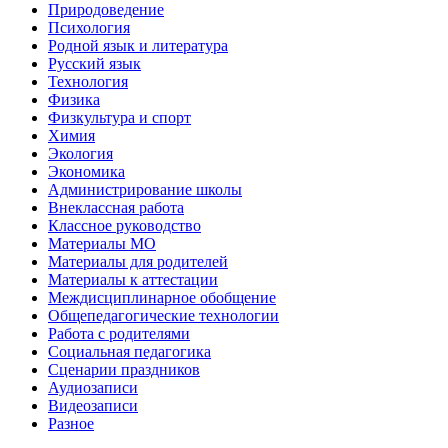
Природоведение
Психология
Родной язык и литература
Русский язык
Технология
Физика
Физкультура и спорт
Химия
Экология
Экономика
Администрирование школы
Внеклассная работа
Классное руководство
Материалы МО
Материалы для родителей
Материалы к аттестации
Междисциплинарное обобщение
Общепедагогические технологии
Работа с родителями
Социальная педагогика
Сценарии праздников
Аудиозаписи
Видеозаписи
Разное