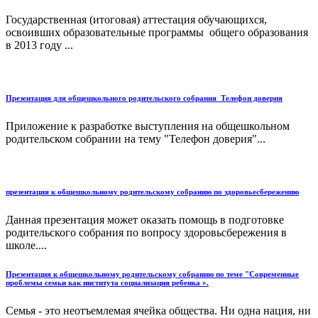
Государственная (итоговая) аттестация обучающихся,
освоивших образовательные программы общего образования
в 2013 году ...
Презентация для общешкольного родительского собрания_Телефон доверия
Приложение к разработке выступления на общешкольном
родительском собрании на тему "Телефон доверия"...
презентация к общешкольному родительскому собранию по здоровьесбережению
Данная презентация может оказать помощь в подготовке
родительского собрания по вопросу здоровьсбережения в
школе....
Презентация к общешкольному родительскому собранию по теме "Современные
проблемы семьи как института социализация ребенка ».
Семья - это неотъемлемая ячейка общества. Ни одна нация, ни