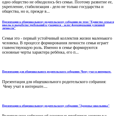
одно общество не обходилось без семьи. Поэтому развитие ее,
укрепление, стабилизация - дело не только государства и
общества, но и, прежде в...
Презентация к общешкольному родительскому собранию по теме "Единство семьи и
школы в выработке требований к учащимся - залог формирования успешной
личности"
Семья это - первый устойчивый коллектив жизни маленького
человека. В процессе формирования личности семья играет
главенствующую роль. Именно в семье формируются
основные черты характера ребёнка, его п...
Презентация для общешкольного родительского собрания: Чему учат в интернате.
Презентация для общешкольного родительского собрания:
Чему учат в интернате....
Презентация к общешкольному родительскому собранию "Здоровье школьника"
Родительское собрание об основных проблемах здоровья у