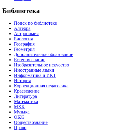
Библиотека
Поиск по библиотеке
Алгебра
Астрономия
Биология
География
Геометрия
Дополнительное образование
Естествознание
Изобразительное искусство
Иностранные языки
Информатика и ИКТ
История
Коррекционная педагогика
Краеведение
Литература
Математика
МХК
Музыка
ОБЖ
Обществознание
Право