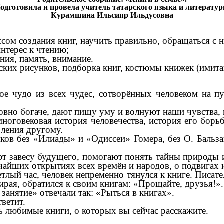
одготовила и провела учитель татарского языка и литерату
Курамшина Ильсияр Ильдусовна
сом создания книг, научить правильно, обращаться с 
нтерес к чтению;
ния, память, внимание.
ских рисунков, подборка книг, костюмы книжек (имита
кое чудо из всех чудес, сотворённых человеком на п
но богаче, дают пищу уму и волнуют наши чувства, п
говековая история человечества, история его борьбы
ления другому.
в без «Илиады» и «Одиссеи» Гомера, без О. Бальзака
 завесу будущего, помогают понять тайны природы и 
чайших открытиях всех времён и народов, о подвигах и
лый час, человек непременно тянулся к книге. Писате
ая, обратился к своим книгам: «Прощайте, друзья!».
нятие» отвечали так: «Рыться в книгах».
ветит.
ть любимые книги, о которых вы сейчас расскажите.