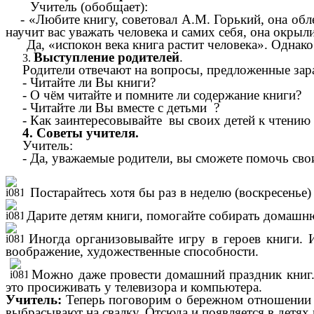
Учитель (обобщает):
- «Любите книгу, советовал А.М. Горький, она обле
научит вас уважать человека и самих себя, она окры
Да, «испокон века книга растит человека». Однако 
Выступление родителей
.
Родители отвечают на вопросы, предложенные зар
- Читайте ли Вы книги?
- О чём читайте и помните ли содержание книги?
- Читайте ли Вы вместе с детьми ?
- Как заинтересовывайте вы своих детей к чтению
4. Советы учителя.
Учитель:
- Да, уважаемые родители, вы сможете помочь свои
Постарайтесь хотя бы раз в неделю (воскресенье)
Дарите детям книги, помогайте собирать домашн
Иногда организовывайте игру в героев книги. И
воображение, художественные способности.
Можно даже провести домашний праздник книг. 
это просиживать у телевизора и компьютера.
Учитель:
Теперь поговорим о бережном отношении к 
выбрасывают на свалку. Отсюда и появляется в детях