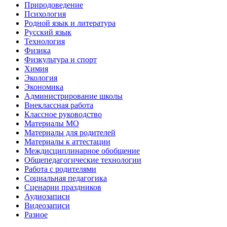
Природоведение
Психология
Родной язык и литература
Русский язык
Технология
Физика
Физкультура и спорт
Химия
Экология
Экономика
Администрирование школы
Внеклассная работа
Классное руководство
Материалы МО
Материалы для родителей
Материалы к аттестации
Междисциплинарное обобщение
Общепедагогические технологии
Работа с родителями
Социальная педагогика
Сценарии праздников
Аудиозаписи
Видеозаписи
Разное