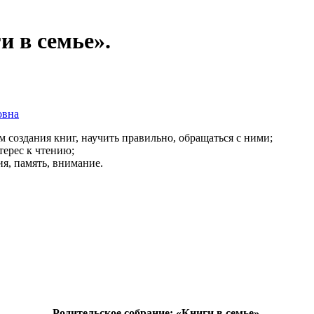
и в семье».
овна
 создания книг, научить правильно, обращаться с ними;
ать интерес к чтению;
, память, внимание.
Родительское собрание: «Книги в семье».