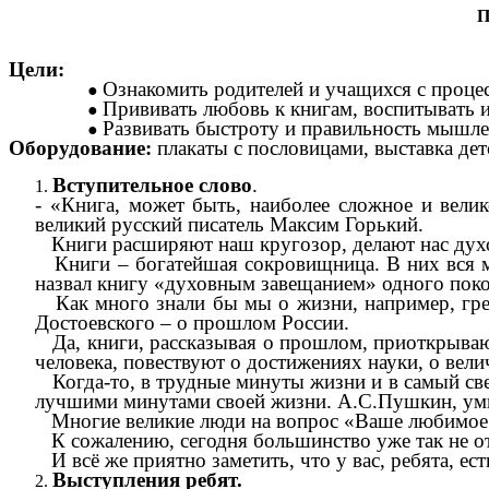
П
Цели:
Ознакомить родителей и учащихся с процес
Прививать любовь к книгам, воспитывать и
Развивать быстроту и правильность мышле
Оборудование:
плакаты с пословицами, выставка дет
Вступительное слово
.
- «Книга, может быть, наиболее сложное и вели
великий русский писатель Максим Горький.
Книги расширяют наш кругозор, делают нас духов
Книги – богатейшая сокровищница. В них вся мно
назвал книгу «духовным завещанием» одного поко
Как много знали бы мы о жизни, например, греко
Достоевского – о прошлом России.
Да, книги, рассказывая о прошлом, приоткрывают
человека, повествуют о достижениях науки, о вели
Когда-то, в трудные минуты жизни и в самый свет
лучшими минутами своей жизни. А.С.Пушкин, умир
Многие великие люди на вопрос «Ваше любимое за
К сожалению, сегодня большинство уже так не от
И всё же приятно заметить, что у вас, ребята, ес
Выступления ребят.