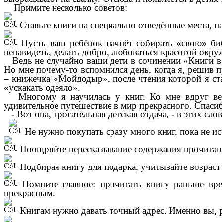
Примите несколько советов:
Ставьте книги на специально отведённые места, н
Пусть ваш ребёнок начнёт собирать «свою» биб
ненавидеть, делать добро, любоваться красотой ок
Ведь не случайно ваши дети в сочинении «Книги в м
Но мне почему-то вспомнился день, когда я, решив п
– книжечка «Мойдодыр», после чтения которой я ста
«ускакать одеяло».
Многому я научилась у книг. Ко мне вдруг верн
удивительное путешествие в мир прекрасного. Спасиб
- Вот она, трогательная детская отдача, - в этих сл
Не нужно покупать сразу много книг, пока не ис
Поощряйте пересказывание содержания прочитанн
Подбирая книгу для подарка, учитывайте возраст 
Помните главное: прочитать книгу раньше вре
прекрасным.
Книгам нужно давать точный адрес. Именно вы, 