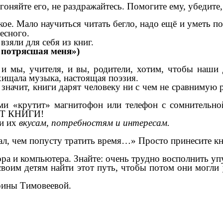
дгоняйте его, не раздражайтесь. Помогите ему, убедите,
кое. Мало научиться читать бегло, надо ещё и уметь 
есного.
взяли для себя из книг.
, потрясшая меня»)
: и мы, учителя, и вы, родители, хотим, чтобы наш
хищала музыка, настоящая поэзия.
значит, книги дарят человеку ни с чем не сравнимую р
и «крутит» магнитофон или телефон с сомнительно
ЛЬТ КНИГИ!
ли их
вкусам, потребностям и интересам.
, чем попусту тратить время…» Просто принесите кни
ра и компьютера. Знайте: очень трудно восполнить уп
оим детям найти этот путь, чтобы потом они могли у
рины Тимовеевой.