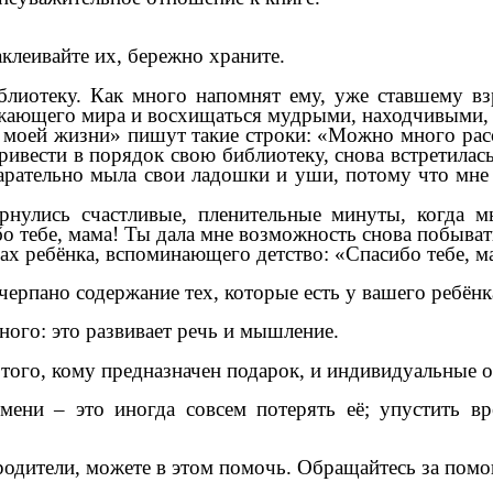
аклеивайте их, бережно храните.
лиотеку. Как много напомнят ему, уже ставшему в
ружающего мира и восхищаться мудрыми, находчивыми
оей жизни» пишут такие строки: «Можно много расск
ривести в порядок свою библиотеку, снова встретила
рательно мыла свои ладошки и уши, потому что мне 
улись счастливые, пленительные минуты, когда мы
о тебе, мама! Ты дала мне возможность снова побыват
овах ребёнка, вспоминающего детство: «Спасибо тебе, м
черпано содержание тех, которые есть у вашего ребёнк
ого: это развивает речь и мышление.
того, кому предназначен подарок, и индивидуальные о
мени – это иногда совсем потерять её; упустить в
родители, можете в этом помочь. Обращайтесь за пом