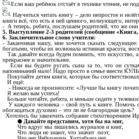
Если ваш ребёнок отстаёт в технике чтения, не по
Научиться читать книгу – дело непростое и нелёг
книги всё, что есть в ней ценного, волнующего, интер
- А теперь, ребята, послушаем родителей, что же они 
5. Выступление 2-3 родителей (сообщение «Книга
6. Заключительное слово учителя:
- Заканчивая нашу, мне хочется сказать следующее
богатыми, чтобы их волновала истинная красота, вос
Так давайте всегда будем помнить, что искусство, а 
прекраснее и значительнее.
Если вы будите ругать сына за то, что он суткам
напоминаний мало! Надо просто в семье ввести КУ
Покупайте детям книги, которые бы соответствова
И ещё:
- Никогда не произносите: «Лучше бы книгу почитал
Я желаю вам успеха!
Больше читайте, ребята, и меньше сидите у телевизо
У каждого человека – свой путь к книге. Помочь св
обогащаться духовно – это ли не благородная цель?
Хотелось бы закончить собрание стихотворением И
Давайте представим, хотя бы на миг,
Что вдруг мы лишились журналов и книг,
Что люди не знают, что значит поэт,
Что нет Чебурашки, Хоттабыча нет.