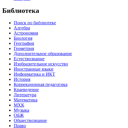
Библиотека
Поиск по библиотеке
Алгебра
Астрономия
Биология
География
Геометрия
Дополнительное образование
Естествознание
Изобразительное искусство
Иностранные языки
Информатика и ИКТ
История
Коррекционная педагогика
Краеведение
Литература
Математика
МХК
Музыка
ОБЖ
Обществознание
Право