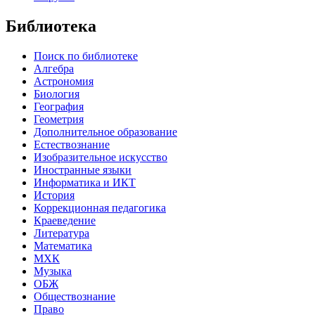
Библиотека
Поиск по библиотеке
Алгебра
Астрономия
Биология
География
Геометрия
Дополнительное образование
Естествознание
Изобразительное искусство
Иностранные языки
Информатика и ИКТ
История
Коррекционная педагогика
Краеведение
Литература
Математика
МХК
Музыка
ОБЖ
Обществознание
Право