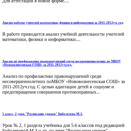
Для аттестации в новой форме....
Анализ работы учителей математики, физики и информатики за 2011-2012уч. год
В работе приводится анализ учебной деятельности учителей
математики, физики и информатики....
Анализ по профилактике правонарушений среди несовершеннолетних по МБОУ
«Нововознесенская СОШ» за 2011-2012уч.год.
Анализ по профилактике правонарушений среди
несовершеннолетних поМБОУ «Нововознесенская СОШ» за
2011-2012уч.год. С целью адаптации детей в социуме и
предотвращения совершения противоправных...
5 класс, 2 урок "Расписание уроков" Биболетова М.З.
Урок № 2, 1 раздела учебника для 5-6 классов под редакцией
Биболетовой М.З и др. по теме "Расписание уроков"...