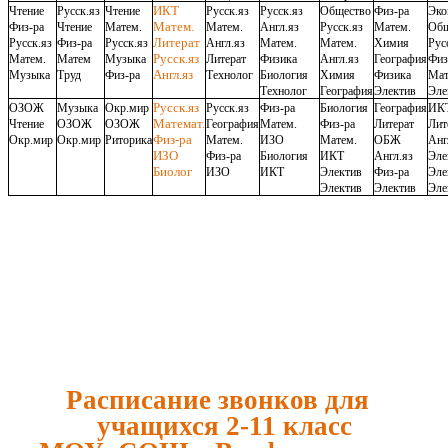
ИКТ
Чтение
Русск.яз
Чтение
Русск.яз
Русск.яз
Общество
Физ-ра
Эко
Матем.
Физ-ра
Чтение
Матем.
Матем.
Англ.яз
Русск.яз
Матем.
Общ
Литерат
Русск.яз
Физ-ра
Русск.яз
Англ.яз
Матем.
Матем.
Химия
Рус
Русск.яз
Матем.
Матем
Музыка
Литерат
Физика
Англ.яз
География
Физ
Англ.яз
Музыка
Труд
Физ-ра
Технолог
Биология
Химия
Физика
Ма
Технолог
География
Электив
Эле
Русск.яз
ОЗОЖ
Музыка
Окр.мир
Русск.яз
Физ-ра
Биология
География
ИК
Математ.
Чтение
ОЗОЖ
ОЗОЖ
География
Матем.
Физ-ра
Литерат
Лит
Физ-ра
Окр.мир
Окр.мир
Риторика
Матем.
ИЗО
Матем.
ОБЖ
Анг
ИЗО
Физ-ра
Биология
ИКТ
Англ.яз
Эле
Биолог
ИЗО
ИКТ
Электив
Физ-ра
Эле
Электив
Электив
Эле
Расписание звонков для
учащихся 2-11 класс