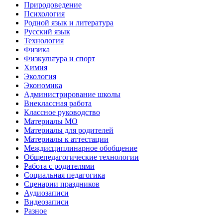
Природоведение
Психология
Родной язык и литература
Русский язык
Технология
Физика
Физкультура и спорт
Химия
Экология
Экономика
Администрирование школы
Внеклассная работа
Классное руководство
Материалы МО
Материалы для родителей
Материалы к аттестации
Междисциплинарное обобщение
Общепедагогические технологии
Работа с родителями
Социальная педагогика
Сценарии праздников
Аудиозаписи
Видеозаписи
Разное