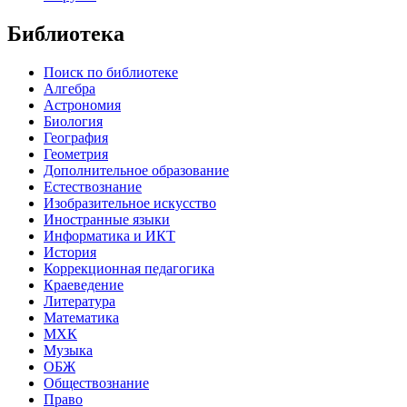
Библиотека
Поиск по библиотеке
Алгебра
Астрономия
Биология
География
Геометрия
Дополнительное образование
Естествознание
Изобразительное искусство
Иностранные языки
Информатика и ИКТ
История
Коррекционная педагогика
Краеведение
Литература
Математика
МХК
Музыка
ОБЖ
Обществознание
Право