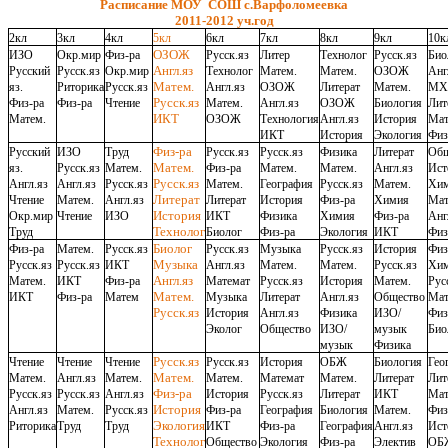
Расписание МОУ СОШ с.Варфоломеевка
2011-2012 уч.год
2кл
3кл
4кл
5кл
6кл
7кл
8кл
9кл
10к
ОЗОЖ
ИЗО
Окр.мир
Физ-ра
Русск.яз
Литер
Технолог
Русск.яз
Био
Англ.яз
Русский
Русск.яз
Окр.мир
Технолог
Матем.
Матем.
ОЗОЖ
Анг
Матем.
яз.
Риторика
Русск.яз
Англ.яз
ОЗОЖ
Литерат
Матем.
МХ
Русск.яз
Физ-ра
Физ-ра
Чтение
Матем.
Англ.яз
ОЗОЖ
Биология
Лит
ИКТ
Матем.
ОЗОЖ
Технология
Англ.яз
История
Ма
ИКТ
История
Экология
Физ
Физ-ра
Русский
ИЗО
Труд
Русск.яз
Русск.яз
Физика
Литерат
Общ
Матем.
яз.
Русск.яз
Матем.
Физ-ра
Матем.
Матем.
Англ.яз
Ист
Русск.яз
Англ.яз
Англ.яз
Русск.яз
Матем.
География
Русск.яз
Матем.
Хи
Литерат
Чтение
Матем.
Англ.яз
Литерат
История
Физ-ра
Химия
Ма
История
Окр.мир
Чтение
ИЗО
ИКТ
Физика
Химия
Физ-ра
Анг
Технолог
Труд
Биолог
Физ-ра
Экология
ИКТ
Физ
Биолог
Физ-ра
Матем.
Русск.яз
Русск.яз
Музыка
Русск.яз
История
Физ
Музыка
Русск.яз
Русск.яз
ИКТ
Англ.яз
Матем.
Матем.
Русск.яз
Хи
Англ.яз
Матем.
ИКТ
Физ-ра
Математ
Русск.яз
История
Матем.
Рус
Матем.
ИКТ
Физ-ра
Матем
Музыка
Литерат
Англ.яз
Общество
Ма
Русск.яз
История
Англ.яз
Физика
ИЗО/
Физ
Эколог
Общество
ИЗО/
музык
Био
музык
Физика
Русск.яз
Чтение
Чтение
Чтение
Русск.яз
История
ОБЖ
Биология
Гео
Матем.
Матем.
Англ.яз
Матем.
Матем.
Математ
Матем.
Литерат
Лит
Физ-ра
Русск.яз
Русск.яз
Англ.яз
История
Русск.яз
Литерат
ИКТ
Ма
История
Англ.яз
Матем.
Русск.яз
Физ-ра
География
Биология
Матем.
Физ
Экология
Риторика
Труд
Труд
ИКТ
Физ-ра
География
Англ.яз
Ист
Технолог
Общество
Экология
Физ-ра
Электив
ОБ