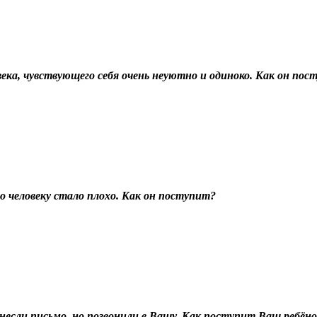
века, чувствующего себя очень неуютно и одиноко. Как он по
то человеку стало плохо. Как он поступит?
инесли письмо, но позвонили в Вашу. Как поступит Ваш ребён