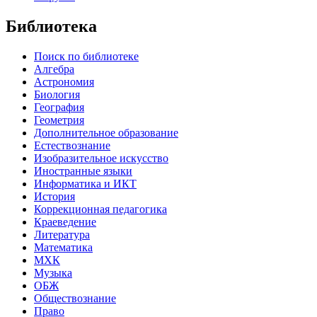
Библиотека
Поиск по библиотеке
Алгебра
Астрономия
Биология
География
Геометрия
Дополнительное образование
Естествознание
Изобразительное искусство
Иностранные языки
Информатика и ИКТ
История
Коррекционная педагогика
Краеведение
Литература
Математика
МХК
Музыка
ОБЖ
Обществознание
Право