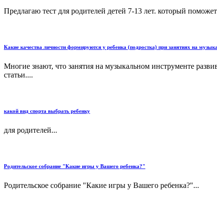
Предлагаю тест для родителей детей 7-13 лет. который поможет 
Какие качества личности формируются у ребенка (подростка) при занятиях на музы
Многие знают, что занятия на музыкальном инструменте развив
статьи....
какой вид спорта выбрать ребенку
для родителей...
Родительское собрание "Какие игры у Вашего ребенка?"
Родительское собрание "Какие игры у Вашего ребенка?"...