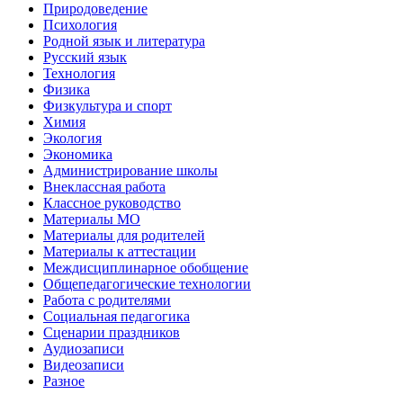
Природоведение
Психология
Родной язык и литература
Русский язык
Технология
Физика
Физкультура и спорт
Химия
Экология
Экономика
Администрирование школы
Внеклассная работа
Классное руководство
Материалы МО
Материалы для родителей
Материалы к аттестации
Междисциплинарное обобщение
Общепедагогические технологии
Работа с родителями
Социальная педагогика
Сценарии праздников
Аудиозаписи
Видеозаписи
Разное