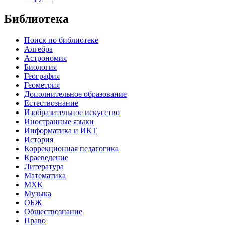
Библиотека
Поиск по библиотеке
Алгебра
Астрономия
Биология
География
Геометрия
Дополнительное образование
Естествознание
Изобразительное искусство
Иностранные языки
Информатика и ИКТ
История
Коррекционная педагогика
Краеведение
Литература
Математика
МХК
Музыка
ОБЖ
Обществознание
Право