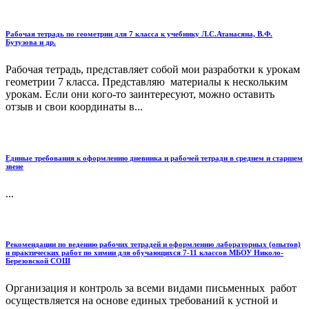
Рабочая тетрадь по геометрии для 7 класса к учебнику Л.С.Атанасяна, В.Ф.
Бутузова и др.
Рабочая тетрадь, представляет собой мои разработки к урокам
геометрии 7 класса. Представляю материалы к нескольким
урокам. Если они кого-то заинтересуют, можно оставить
отзыв и свои координаты в...
Единые требования к оформлению дневника и рабочей тетради в среднем и старшем
звене
...
Рекомендации по ведению рабочих тетрадей и оформлению лабораторных (опытов)
и практических работ по химии для обучающихся 7-11 классов МБОУ Николо-
Березовской СОШ
Организация и контроль за всеми видами письменных работ
осуществляется на основе единых требований к устной и