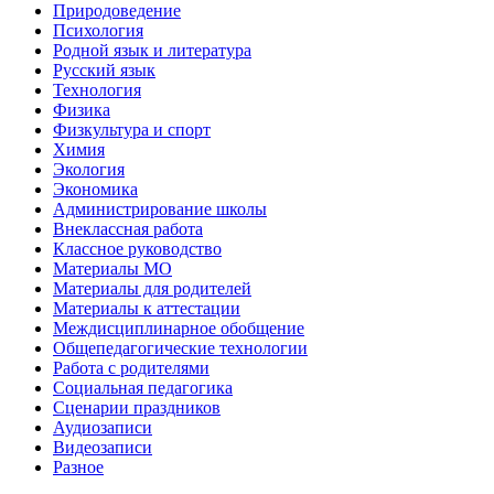
Природоведение
Психология
Родной язык и литература
Русский язык
Технология
Физика
Физкультура и спорт
Химия
Экология
Экономика
Администрирование школы
Внеклассная работа
Классное руководство
Материалы МО
Материалы для родителей
Материалы к аттестации
Междисциплинарное обобщение
Общепедагогические технологии
Работа с родителями
Социальная педагогика
Сценарии праздников
Аудиозаписи
Видеозаписи
Разное