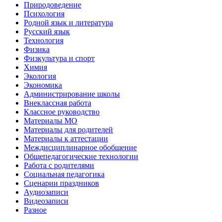
Природоведение
Психология
Родной язык и литература
Русский язык
Технология
Физика
Физкультура и спорт
Химия
Экология
Экономика
Администрирование школы
Внеклассная работа
Классное руководство
Материалы МО
Материалы для родителей
Материалы к аттестации
Междисциплинарное обобщение
Общепедагогические технологии
Работа с родителями
Социальная педагогика
Сценарии праздников
Аудиозаписи
Видеозаписи
Разное