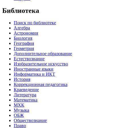
Библиотека
Поиск по библиотеке
Алгебра
Астрономия
Биология
География
Геометрия
Дополнительное образование
Естествознание
Изобразительное искусство
Иностранные языки
Информатика и ИКТ
История
Коррекционная педагогика
Краеведение
Литература
Математика
МХК
Музыка
ОБЖ
Обществознание
Право