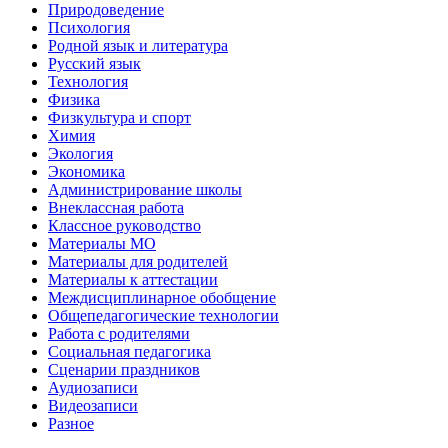
Природоведение
Психология
Родной язык и литература
Русский язык
Технология
Физика
Физкультура и спорт
Химия
Экология
Экономика
Администрирование школы
Внеклассная работа
Классное руководство
Материалы МО
Материалы для родителей
Материалы к аттестации
Междисциплинарное обобщение
Общепедагогические технологии
Работа с родителями
Социальная педагогика
Сценарии праздников
Аудиозаписи
Видеозаписи
Разное