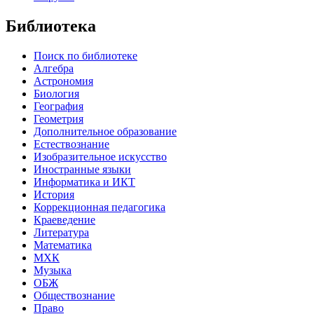
Библиотека
Поиск по библиотеке
Алгебра
Астрономия
Биология
География
Геометрия
Дополнительное образование
Естествознание
Изобразительное искусство
Иностранные языки
Информатика и ИКТ
История
Коррекционная педагогика
Краеведение
Литература
Математика
МХК
Музыка
ОБЖ
Обществознание
Право