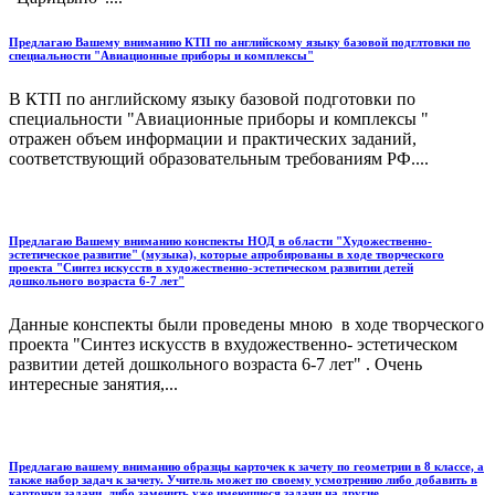
Предлагаю Вашему вниманию КТП по английскому языку базовой подглтовки по
специальности "Авиационные приборы и комплексы"
В КТП по английскому языку базовой подготовки по
специальности "Авиационные приборы и комплексы "
отражен объем информации и практических заданий,
соответствующий образовательным требованиям РФ....
Предлагаю Вашему вниманию конспекты НОД в области "Художественно-
эстетическое развитие" (музыка), которые апробированы в ходе творческого
проекта "Синтез искусств в художественно-эстетическом развитии детей
дошкольного возраста 6-7 лет"
Данные конспекты были проведены мною в ходе творческого
проекта "Синтез искусств в вхудожественно- эстетическом
развитии детей дошкольного возраста 6-7 лет" . Очень
интересные занятия,...
Предлагаю вашему вниманию образцы карточек к зачету по геометрии в 8 классе, а
также набор задач к зачету. Учитель может по своему усмотрению либо добавить в
карточки задачи, либо заменить уже имеющиеся задачи на другие.