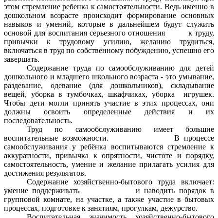
этом стремление ребенка к самостоятельности. Ведь именно в
дошкольном возрасте происходит формирование основных
навыков и умений, которые в дальнейшем будут служить
основой для воспитания серьезного отношения к труду,
привычки к трудовому усилию, желанию трудиться,
включаться в труд по собственному побуждению, успешно его
завершать.
Содержание труда по самообслуживанию для детей
дошкольного и младшего школьного возраста - это умывание,
раздевание, одевание (для дошкольников), складывание
вещей, уборка в тумбочках, шкафчиках, уборка игрушек.
Чтобы дети могли принять участие в этих процессах, они
должны освоить определенные действия и их
последовательность.
Труд по самообслуживанию имеет большие
воспитательные возможности. В процессе
самообслуживания у ребёнка воспитываются стремление к
аккуратности, привычка к опрятности, чистоте и порядку,
самостоятельность, умение и желание прилагать усилия для
достижения результатов.
Содержание хозяйственно-бытового труда включает:
умение поддерживать и наводить порядок в
групповой комнате, на участке, а также участие в бытовых
процессах, подготовке к занятиям, прогулкам, дежурство.
Воспитательная значимость хозяйственно-бытового