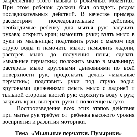
закреплению этого навыка в режимных моментах.
При этом ребенок должен был овладеть рядом
последовательных действий. В качестве примера
рассмотрим последовательные действия,
необходимые ребенку для мытья рук: засучить
рукава; открыть кран; намочить руки; взять мыло в
руки из мыльницы; подставить руки с мылом под
струю воды и намочить мыло; намылить ладони,
растерев мыло до получения пены; сделать
«мыльные перчатки»; положить мыло в мыльницу;
растереть мыло круговыми движениями по всей
поверхности рук; продолжать делать «мыльные
перчатки»; подставить руки под струю воды;
круговыми движениями смыть мыло с ладоней и
тыльной стороны кистей рук; стряхнуть воду с рук;
закрыть кран; вытереть руки о полотенце насухо.
Воспроизведение всех этих этапов действия
при мытье рук требует от ребенка высокого уровня
восприятия и развития моторики.
Тема «Мыльные перчатки. Пузырики»