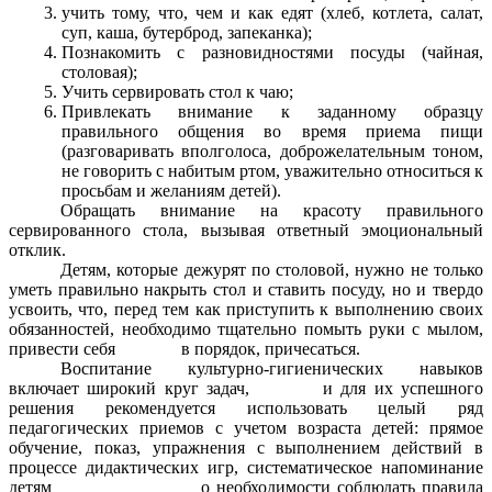
учить тому, что, чем и как едят (хлеб, котлета, салат,
суп, каша, бутерброд, запеканка);
Познакомить с разновидностями посуды (чайная,
столовая);
Учить сервировать стол к чаю;
Привлекать внимание к заданному образцу
правильного общения во время приема пищи
(разговаривать вполголоса, доброжелательным тоном,
не говорить с набитым ртом, уважительно относиться к
просьбам и желаниям детей).
Обращать внимание на красоту правильного
сервированного стола, вызывая ответный эмоциональный
отклик.
Детям, которые дежурят по столовой, нужно не только
уметь правильно накрыть стол и ставить посуду, но и твердо
усвоить, что, перед тем как приступить к выполнению своих
обязанностей, необходимо тщательно помыть руки с мылом,
привести себя в порядок, причесаться.
Воспитание культурно-гигиенических навыков
включает широкий круг задач, и для их успешного
решения рекомендуется использовать целый ряд
педагогических приемов с учетом возраста детей: прямое
обучение, показ, упражнения с выполнением действий в
процессе дидактических игр, систематическое напоминание
детям о необходимости соблюдать правила