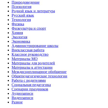
Природоведение
Психология
Родной язык и литература
Русский язык
Технология
Физика
Физкультура и спорт
Химия
Экология
Экономика
Администрирование школы
Внеклассная работа
Классное руководство
Материалы МО
Материалы для родителей
Материалы к аттестации
Междисциплинарное обобщение
Общепедагогические технологии
Работа с родителями
Социальная педагогика
Сценарии праздников
Аудиозаписи
Видеозаписи
Разное