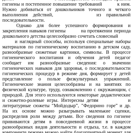
гигиены и постепенное повышение требований к ним.
Нужно добиваться от дошкольников точного и четкого
выполнения действий, из правильной
последовательности.
Однако для более успешного формирования и
закрепления навыков гигиены на протяжении периода
дошкольного детства целесообразно сочетать словесный
и наглядный способы, используя специальные наборы
материалов по гигиеническому воспитанию в детском саду,
разнообразные сюжетные картинки, символы. В процессе
гигиенического воспитания и обучения детей педагог
сообщает им разнообразные сведения: о значении
гигиенических навыков для здоровья, о последовательности
гигиенических процедур в режиме дня, формирует у детей
представление о пользе физкультурных упражнений.
Гигиенические знания целесообразны и на занятиях по
физической культуре, труду, ознакомлению с окружающим, с
природой. Для этого используются некоторые дидактические
и сюжетно-ролевые игры. Интересны детям и
литературные сюжеты "Мойдодыр”, "Федорино горе” и др.
На их основе можно разыгрывать маленькие сценки,
распределив роли между детьми. Все сведения по гигиене
прививаются детям в повседневной жизни в процессе
разнообразных видов деятельности и отдыха, т.е. в каждом
компоненте режима можно найти благоприятный момент для