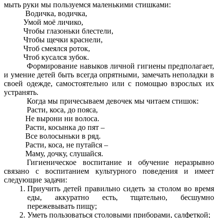
мыть руки мы пользуемся маленькими стишками:
Водичка, водичка,
Умой моё личико,
Чтобы глазоньки блестели,
Чтобы щечки краснели,
Чтоб смеялся роток,
Чтоб кусался зубок.
Формирование навыков личной гигиены предполагает,
и умение детей быть всегда опрятными, замечать неполадки в
своей одежде, самостоятельно или с помощью взрослых их
устранять.
Когда мы причесываем девочек мы читаем стишок:
Расти, коса, до пояса,
Не вырони ни волоса.
Расти, косынка до пят –
Все волосыньки в ряд.
Расти, коса, не путайся –
Маму, дочку, слушайся.
Гигиеническое воспитание и обучение неразрывно
связано с воспитанием культурного поведения и имеет
следующие задачи:
Приучить детей правильно сидеть за столом во время
еды, аккуратно есть, тщательно, бесшумно
пережевывать пищу;
Уметь пользоваться столовыми приборами, салфеткой;