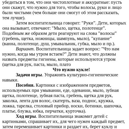
убедиться в том, что они чистоплотные и аккуратные: пусть
они скажут, что нужно для того, чтобы волосы, руки и лицо
были чистыми (чем больше они смогут об этом рассказать,
тем лучше).
Затем воспитательница говорит: "Руки”. Дети, которых
она вызывает, отвечают: "Мыло, щетка, полотенце”.
Подобным же образом дети реагируют на слова "волосы”
(гребень, щетка, ножницы, шампунь, мыло), "купание”
(ванна, полотенце, душ, умывальник, губка, мыло и пр.).
Вариант.
Воспитательница задает вопрос: "Что нам
нужно, когда мы утром встаем?” Дети знают, что должны
назвать предметы гигиены, которые используются утром
(щетка для рук, паста, мыло, плато
Что нужно кукле!
Задачи игры
. Упражнять культурно-гигиенические
навыки.
Пособия.
Картинки с изображением предметов,
используемых при умывании, еде, одевании, мыло, зубная
щетка, полотенце, зубная паста, гребень, щетка для рук,
заколка, лента для волос, скатерть, ваза, поднос, кружка,
ложка, тарелка, столовый прибор, носки, ботинки, шапочка,
платье, блузка, юбка, перчатки, курточка).
Ход игры
. Воспитательница знакомит детей с
картинками, спрашивает их, для чего нужен каждый предмет,
затем перемешивает картинки и раздает их, берет куклу и