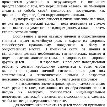
проявляется уважение к окружающим и возникнет
представление о том, что неряшливый человек, не умеющий
следить за собой, своей внешностью, поступками, как
правило, не будет одобрен окружающими людьми.
Культуру еды часто относят к гигиеническим навыкам,
но она имеет этический аспект – ведь поведение за столом
основывается на уважении к сидящим рядом, а также к тем,
кто приготовил пищу.
Воспитание у детей навыков личной и общественной
гигиены играет важнейшую роль в охране их здоровья,
способствует правильному поведению в быту, в
общественных местах. В конечном счете, от знания и
выполнения детьми необходимых гигиенических правил и
норм поведения зависит не только их здоровье, но и здоровье
других детей и взрослых. В процессе повседневной
работы с детьми необходимо стремиться к тому, чтобы
выполнение правил личной гигиены стало для них
естественным, а гигиенические навыки с возрастом
постоянно совершенствовались. В начале детей приучают
к выполнению элементарных правил: самостоятельно
мыть руки с мылом, намыливая их до образования пены и
насухо их вытирать, пользоваться индивидуальным
полотенцем, расческой, стаканом для полоскания рта, следить,
чтобы все вещи содержались в чистоте.
Для воспитания и привития у детей хорошей привычки