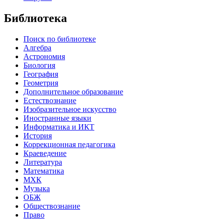
Библиотека
Поиск по библиотеке
Алгебра
Астрономия
Биология
География
Геометрия
Дополнительное образование
Естествознание
Изобразительное искусство
Иностранные языки
Информатика и ИКТ
История
Коррекционная педагогика
Краеведение
Литература
Математика
МХК
Музыка
ОБЖ
Обществознание
Право