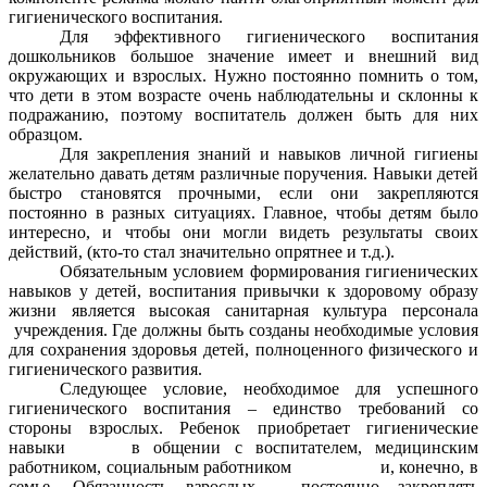
гигиенического воспитания.
Для эффективного гигиенического воспитания
дошкольников большое значение имеет и внешний вид
окружающих и взрослых. Нужно постоянно помнить о том,
что дети в этом возрасте очень наблюдательны и склонны к
подражанию, поэтому воспитатель должен быть для них
образцом.
Для закрепления знаний и навыков личной гигиены
желательно давать детям различные поручения. Навыки детей
быстро становятся прочными, если они закрепляются
постоянно в разных ситуациях. Главное, чтобы детям было
интересно, и чтобы они могли видеть результаты своих
действий, (кто-то стал значительно опрятнее и т.д.).
Обязательным условием формирования гигиенических
навыков у детей, воспитания привычки к здоровому образу
жизни является высокая санитарная культура персонала
учреждения. Где должны быть созданы необходимые условия
для сохранения здоровья детей, полноценного физического и
гигиенического развития.
Следующее условие, необходимое для успешного
гигиенического воспитания – единство требований со
стороны взрослых. Ребенок приобретает гигиенические
навыки в общении с воспитателем, медицинским
работником, социальным работником и, конечно, в
семье. Обязанность взрослых – постоянно закреплять