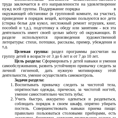
труда заключается в его направленности на удовлетворение
нужд всей группы. Поддержание порядка в
окружающей обстановке (в групповой комнате, на участке),
приведение в порядок вещей, которыми пользуются все дети
(стирка белья для кукол, несложный ремонт игрушек, книг,
пособий и т.д.), подготовку к обеду или занятиям - вся эта
деятельность имеет своей целью заботу об окружающих. В
разделе используются произведения художественной
литературы: стихи, потешки, рассказы, пример, убеждения и
т.д.
Целевая группа:
раздел программы рассчитан на
группу детей в возрасте от 3 до 6 лет и от 7 до 10 лет.
Цель раздела:
Сформировать у детей навыки и умения
самообслуживания, развить устойчивую привычку следить за
личной гигиеной, дать нужную мотивировку этой
деятельности, умение осуществлять самоконтроль.
Задачи раздела:
Воспитывать привычку следить за чистотой тела,
опрятностью одежды, прически, за чистотой ногтей,
умение самостоятельно чистить зубы;
Учить быстро, аккуратно одеваться и раздеваться,
соблюдать порядок в своем шкафу, опрятно убирать
постель. Совершенствовать навыки приема пищи:
правильно пользоваться столовыми приборами, есть
аккуратно, бесшумно, сохраняя правильную осанку за