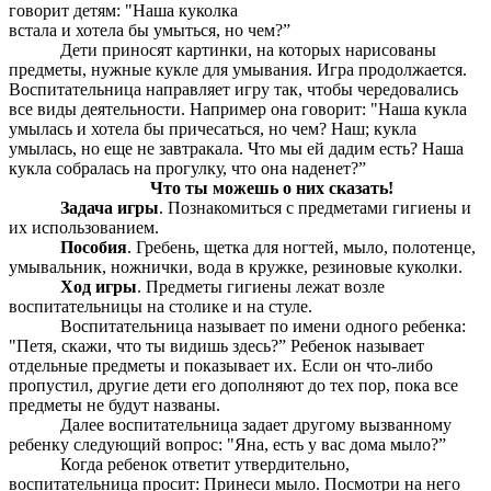
говорит детям: "Наша куколка
встала и хотела бы умыться, но чем?”
Дети приносят картинки, на которых нарисованы
предметы, нужные кукле для умывания. Игра продолжается.
Воспитательница направляет игру так, чтобы чередовались
все виды деятельности. Например она говорит: "Наша кукла
умылась и хотела бы причесаться, но чем? Наш; кукла
умылась, но еще не завтракала. Что мы ей дадим есть? Наша
кукла собралась на прогулку, что она наденет?”
Что ты можешь о них сказать!
Задача игры
. Познакомиться с предметами гигиены и
их использованием.
Пособия
. Гребень, щетка для ногтей, мыло, полотенце,
умывальник, ножнички, вода в кружке, резиновые куколки.
Ход игры
. Предметы гигиены лежат возле
воспитательницы на столике и на стуле.
Воспитательница называет по имени одного ребенка:
"Петя, скажи, что ты видишь здесь?” Ребенок называет
отдельные предметы и показывает их. Если он что-либо
пропустил, другие дети его дополняют до тех пор, пока все
предметы не будут названы.
Далее воспитательница задает другому вызванному
ребенку следующий вопрос: "Яна, есть у вас дома мыло?”
Когда ребенок ответит утвердительно,
воспитательница просит: Принеси мыло. Посмотри на него