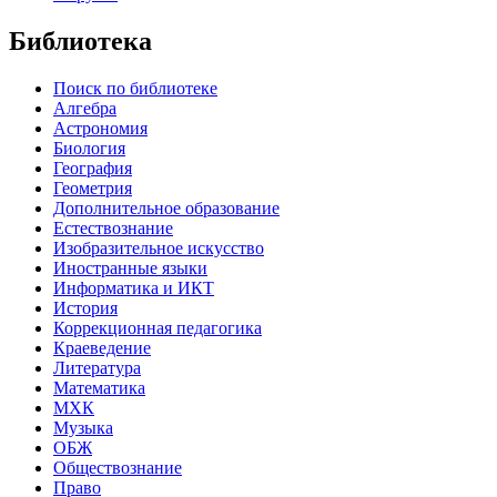
Библиотека
Поиск по библиотеке
Алгебра
Астрономия
Биология
География
Геометрия
Дополнительное образование
Естествознание
Изобразительное искусство
Иностранные языки
Информатика и ИКТ
История
Коррекционная педагогика
Краеведение
Литература
Математика
МХК
Музыка
ОБЖ
Обществознание
Право