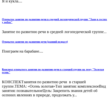
Я и кукла....
Открытое занятие по развитию речи в средней логопедической группе "Заяц в гостях
у ребят"
Занятие по развитию речи в средней логопедической группе...
Открытое занятие по развитию речи (ранний возраст)
Поиграем на барабане....
Конспект открытого занятия по развитию речи в старшей группе на тему "Золотая
осень"
КОНСПЕКТзанятия по развитию речи в старшей
группе.ТЕМА: «Осень золотая»Тип занятия: комплексноеВид
занятия: познавательноеЦель: Закрепить знания детей об
осенних явлениях в природе, продолжать у...