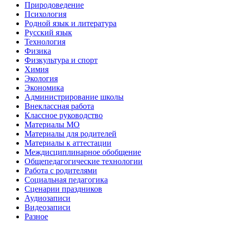
Природоведение
Психология
Родной язык и литература
Русский язык
Технология
Физика
Физкультура и спорт
Химия
Экология
Экономика
Администрирование школы
Внеклассная работа
Классное руководство
Материалы МО
Материалы для родителей
Материалы к аттестации
Междисциплинарное обобщение
Общепедагогические технологии
Работа с родителями
Социальная педагогика
Сценарии праздников
Аудиозаписи
Видеозаписи
Разное