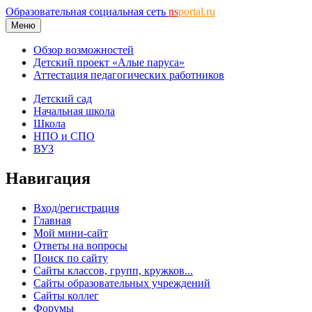
Образовательная социальная сеть
ns
portal.ru
Меню
Обзор возможностей
Детский проект «Алые паруса»
Аттестация педагогических работников
Детский сад
Начальная школа
Школа
НПО и СПО
ВУЗ
Навигация
Вход/регистрация
Главная
Мой мини-сайт
Ответы на вопросы
Поиск по сайту
Сайты классов, групп, кружков...
Сайты образовательных учреждений
Сайты коллег
Форумы