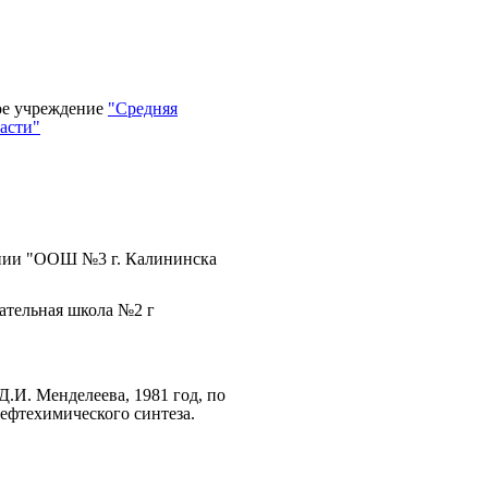
ое учреждение
"Средняя
асти"
нии "ООШ №3 г. Калининска
ательная школа №2 г
И. Менделеева, 1981 год, по
ефтехимического синтеза.