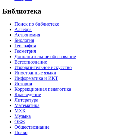
Библиотека
Поиск по библиотеке
Алгебра
Астрономия
Биология
География
Геометрия
Дополнительное образование
Естествознание
Изобразительное искусство
Иностранные языки
Информатика и ИКТ
История
Коррекционная педагогика
Краеведение
Литература
Математика
МХК
Музыка
ОБЖ
Обществознание
Право