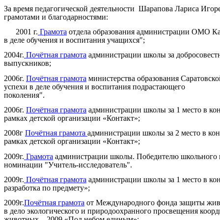
За время педагогической деятельности Шарапова Лариса Игор
грамотами и благодарн
2001 г.
Грамота
отдела образования администрации ОМО Ка
в деле обучения и воспитания учащихся";
2004г.
Почётная грамота
администрации школы за добросовестн
выпускников;
2006г.
Почётная грамота
министерства образования Саратовско
успехи в деле обучения и воспитания подрастающего
поколения
2006г.
Почётная грамота
администрации школы за 1 место в кон
рамках детской организации «Контакт»;
2008г
Почётная грамота
администрации школы за 2 место в кон
рамках детской организации «Контакт»;
2009г.
Грамота
администрации школы. Победителю школьного к
номинации "Учитель-исследователь".
2009г.
Почётная грамота
администрации школы за 1 место в ко
разработка по предмету»;
2009г.
Почётная грамота
от Международного фонда защиты жив
в дело экологического и природоохранного просвещения коорд
животных – 2009 «Под небом единым»;