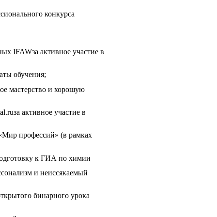
ссионального конкурса
й школе»;
ых IFAWза активное участие в
таты обучения;
ное мастерство и хорошую
l.ruза активное участие в
 «Мир профессий» (в рамках
 подготовку к ГИА по химии
ессонализм и неиссякаемый
открытого бинарного урока