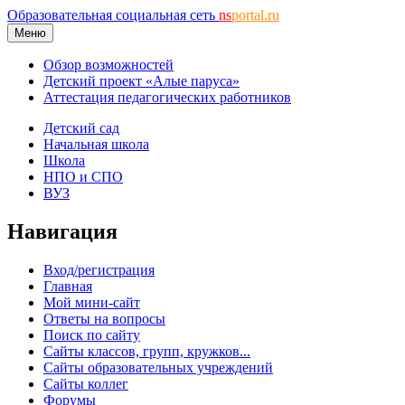
Образовательная социальная сеть
ns
portal.ru
Меню
Обзор возможностей
Детский проект «Алые паруса»
Аттестация педагогических работников
Детский сад
Начальная школа
Школа
НПО и СПО
ВУЗ
Навигация
Вход/регистрация
Главная
Мой мини-сайт
Ответы на вопросы
Поиск по сайту
Сайты классов, групп, кружков...
Сайты образовательных учреждений
Сайты коллег
Форумы