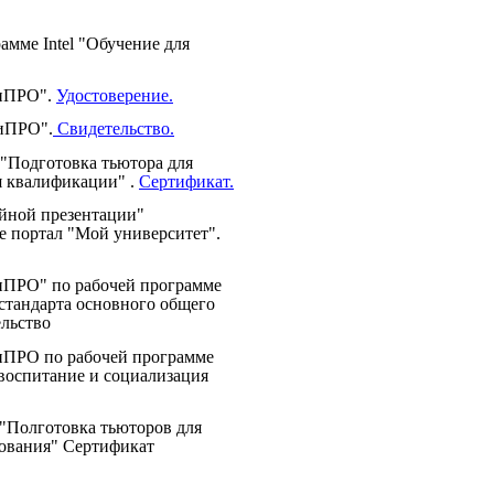
амме Intel "Обучение для
КиПРО".
Удостоверение.
иПРО".
Свидетельство.
 "Подготовка тьютора для
я квалификации" .
Сертификат.
йной презентации"
 портал "Мой университет".
КиПРО"
по рабочей программе
 стандарта основного общего
льство
КиПРО
по рабочей программе
воспитание и социализация
 "Полготовка тьюторов для
зования" Сертификат