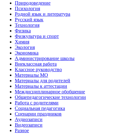
Природоведение
Психология
Родной язык и литература
Русский язык
Технология
Физика
Физкультура и спорт
Химия
Экология
Экономика
Администрирование школы
Внеклассная работа
Классное руководство
Материалы МО
Материалы для родителей
Материалы к аттестации
Междисциплинарное обобщение
Общепедагогические технологии
Работа с родителями
Социальная педагогика
Сценарии праздников
Аудиозаписи
Видеозаписи
Разное