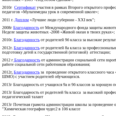
2010г
Сертификат
участия в рамках Второго открытого профе
педагогов «Мультимедиа урок в современно
2011 г.
Диплом
«Лучшие люди губернии - XXI век";
2008г
Благодарность
от Международного фонда защиты животн
Неделе защиты животных -2008 «Живой океан в твоих руках»;
2010г.
Благодарность
от родителей 9б класса за высокие резуль
2012г.
Благодарность
от родителей 8а класса за профессиональ
подготовку детей к государственной (итоговой) аттестации;
2012 г
Благодарность
от администрации социальной сети nsporta
работе социальной сети работников образования;
2012г
.
Благодарность
за проведение открытого классного часа
ШМО) с участием родителей обучающихся.
2013г Благодарность от учащихся 9а и 9б классов за хорошую
2013г Благодарность от родителей 9а класса за высокий проф
педагогический талант
2013г Почетная грамота администрации школы за проведение 
"Химическая география чудес2 в 10б классе