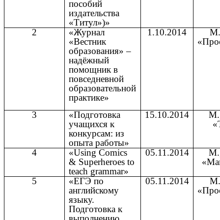
пособий
издательства
«Титул»)»
2
«Журнал
1.10.2014
М.
«Вестник
«Про
образования» –
надёжный
помощник в
повседневной
образовательной
практике»
3
«Подготовка
15.10.2014
М.
учащихся к
«
конкурсам: из
опыта работы»
4
«Using Comics
05.11.2014
М.
& Superheroes to
«Ма
teach grammar»
5
«ЕГЭ по
05.11.2014
М.
английскому
«Про
языку.
Подготовка к
выполнению