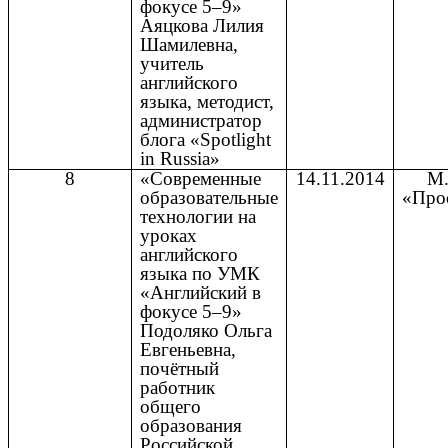
фокусе 5–9»
Аяцкова Лилия
Шамилевна,
учитель
английского
языка, методист,
администратор
блога «Spotlight
in Russia»
8
«Современные
14.11.2014
М.
образовательные
«Про
технологии на
уроках
английского
языка по УМК
«Английский в
фокусе 5–9»
Подоляко Ольга
Евгеньевна,
почётный
работник
общего
образования
Российской