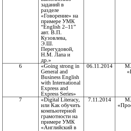
заданий в
разделе
«Говорение» на
примере УМК
“English 2–11”
авт. В.П.
Кузовлева,
Э.Ш.
Перегудовой,
Н.М. Лапа и
др.»
6
«Going strong in
06.11.2014
М.
General and
«
Business English
with International
Express and
Express Series»
7
«Digital Literacy,
7.11.2014
М.
или Как обучить
«Про
компьютерной
грамотности на
примере УМК
«Английский в