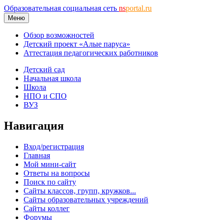
Образовательная социальная сеть
ns
portal.ru
Меню
Обзор возможностей
Детский проект «Алые паруса»
Аттестация педагогических работников
Детский сад
Начальная школа
Школа
НПО и СПО
ВУЗ
Навигация
Вход/регистрация
Главная
Мой мини-сайт
Ответы на вопросы
Поиск по сайту
Сайты классов, групп, кружков...
Сайты образовательных учреждений
Сайты коллег
Форумы