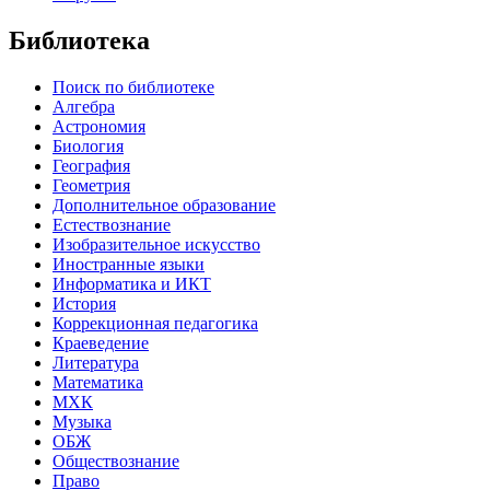
Библиотека
Поиск по библиотеке
Алгебра
Астрономия
Биология
География
Геометрия
Дополнительное образование
Естествознание
Изобразительное искусство
Иностранные языки
Информатика и ИКТ
История
Коррекционная педагогика
Краеведение
Литература
Математика
МХК
Музыка
ОБЖ
Обществознание
Право