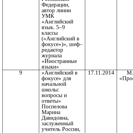
Федерации,
автор линии
УМК
«Английский
язык. 5–9
классы
(«Английский в
фокусе»)», шеф–
редактор
журнала
«Иностранные
языки»
9
«Английский в
17.11.2014
М.
фокусе» для
«Про
начальной
школы:
вопросы и
ответы»
Поспелова
Марина
Давидовна,
заслуженный
учитель России,