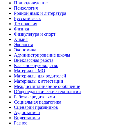
Природоведение
Психология
Родной язык и литература
Русский язык
Технология
Физика
Физкультура и спорт
Химия
Экология
Экономика
Администрирование школы
Внеклассная работа
Классное руководство
Материалы МО
Материалы для родителей
Материалы к аттестации
Междисциплинарное обобщение
Общепедагогические технологии
Работа с родителями
Социальная педагогика
Сценарии праздников
Аудиозаписи
Видеозаписи
Разное