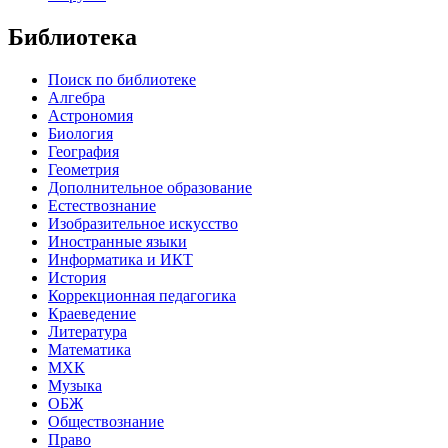
Библиотека
Поиск по библиотеке
Алгебра
Астрономия
Биология
География
Геометрия
Дополнительное образование
Естествознание
Изобразительное искусство
Иностранные языки
Информатика и ИКТ
История
Коррекционная педагогика
Краеведение
Литература
Математика
МХК
Музыка
ОБЖ
Обществознание
Право