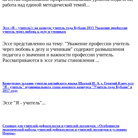
работа над единой методической темой...
Эссе «Я – учитель!» на конкурс учитель года Кубани 2015 Уважение профессии
учитель через любовь к делу и ученикам
Эссе представленно на тему: "Уважение профессии учитель
через любовь к делу и ученикам" содержит размышления
педагога о значении и важности профессии учитель.
Рассматриваются в эссе этапы становления ...
Конкурсное задание учителя английского языка Шахрай И. А. г. Горячий Ключ эссе
"Я - учитель" муниципального этапа краевого конкурса "Учитель года Кубани" в
2017 году
Эссе "Я - учитель"...
Семинар для учителей-дефектологов и учителей-логопедов: «Особенности
практической работы учителей-дефектологов и учителей-логопедов в условиях
Центра»