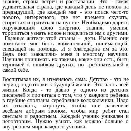
знаний, страна встреч и расставаний. Это - самая
удивительная страна, где каждый день не похож на
предыдущий, где каждый миг - это поиск чего-то
нового, интересного, где нет времени скучать,
ссориться и тратиться на пустое. Необходимо дарить
окружающим свою энергию, знания, умения,
торопиться узнать новое и поделиться им с другими.
Главные жители этой страны - дети.
Именно они
помогают мне быть внимательной, понимающей,
спешащей на помощь.
И я благодарна им за это.
Ведь они «закалили» меня и многому научили.
Научили принимать их такими, какие они есть, быть
терпимей к ошибкам других, но требовательней к
самой себе.
Воспитывая их, я изменяюсь сама. Детство - это не
период подготовки к будущей жизни. Это часть всей
жизни. Когда - то давно у одного из детских
писателей я прочитала о том, что у каждого ребенка
в глубине спрятаны серебряные колокольчики. Надо
их отыскать, затронуть, чтобы они зазвенели
весёлым добрым звоном, чтобы мир ребят стал
светлым и радостным. Каждый ученик уникален и
неповторим. Нужно узнать как можно больше о
внутреннем мире каждого ученика.