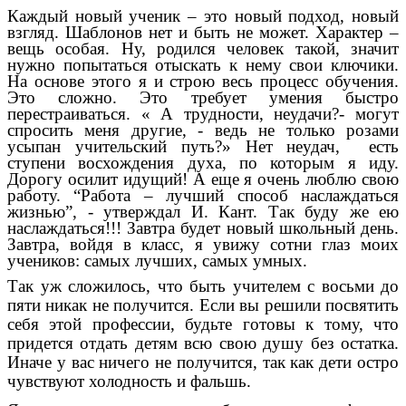
Каждый новый ученик – это новый подход, новый
взгляд. Шаблонов нет и быть не может. Характер –
вещь особая. Ну, родился человек такой, значит
нужно попытаться отыскать к нему свои ключики.
На основе этого я и строю весь процесс обучения.
Это сложно. Это требует умения быстро
перестраиваться. « А трудности, неудачи?- могут
спросить меня другие, - ведь не только розами
усыпан учительский путь?» Нет неудач, есть
ступени восхождения духа, по которым я иду.
Дорогу осилит идущий! А еще я очень люблю свою
работу. “Работа – лучший способ наслаждаться
жизнью”, - утверждал И. Кант. Так буду же ею
наслаждаться!!! Завтра будет новый школьный день.
Завтра, войдя в класс, я увижу сотни глаз моих
учеников: самых лучших, самых умных.
Так уж сложилось, что быть учителем с восьми до
пяти никак не получится. Если вы решили посвятить
себя этой профессии, будьте готовы к тому, что
придется отдать детям всю свою душу без остатка.
Иначе у вас ничего не получится, так как дети остро
чувствуют холодность и фальшь.