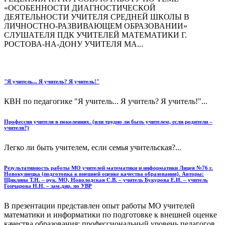
«ОСОБЕННОСТИ ДИАГНОСТИЧЕСКОЙ
ДЕЯТЕЛЬНОСТИ УЧИТЕЛЯ СРЕДНЕЙ ШКОЛЫ В
ЛИЧНОСТНО-РАЗВИВАЮЩЕМ ОБРАЗОВАНИИ»
СЛУШАТЕЛЯ ПДК УЧИТЕЛЕЙ МАТЕМАТИКИ Г.
РОСТОВА-НА-ДОНУ УЧИТЕЛЯ МА...
"Я учитель... Я учитель? Я учитель!"
КВН по педагогике "Я учитель... Я учитель? Я учитель!"...
Профессия учителя в поколениях. (или трудно ли быть учителем, если родители –
учителя?)
Легко ли быть учителем, если семья учительская?...
Результативность работы МО учителей математики и информатики Лицея №76 г.
Новокузнецка (подготовка к внешней оценке качества образования). Авторы:
Щиклина Т.Н. – рук. МО, Новолодская С.В. – учитель Букурова Е.И. – учитель
Гончарова Н.Н. – зам.дир. по УВР
В презентации представлен опыт работы МО учителей
математики и информатики по подготовке к внешней оценке
качества образования: профессиональный уровень педагогов,