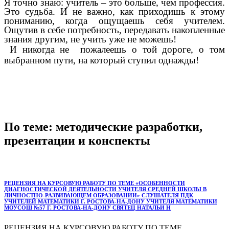
Я точно знаю:
учитель – это больше, чем профессия.
Это судьба. И не важно, как приходишь к этому
пониманию, когда ощущаешь себя учителем.
Ощутив в себе потребность, передавать накопленные
знания другим, не учить уже не можешь!
И никогда не пожалеешь о той дороге, о том
выбранном пути, на который ступил однажды!
По теме: методические разработки,
презентации и конспекты
РЕЦЕНЗИЯ НА КУРСОВУЮ РАБОТУ ПО ТЕМЕ «ОСОБЕННОСТИ
ДИАГНОСТИЧЕСКОЙ ДЕЯТЕЛЬНОСТИ УЧИТЕЛЯ СРЕДНЕЙ ШКОЛЫ В
ЛИЧНОСТНО-РАЗВИВАЮЩЕМ ОБРАЗОВАНИИ» СЛУШАТЕЛЯ ПДК
УЧИТЕЛЕЙ МАТЕМАТИКИ Г. РОСТОВА-НА-ДОНУ УЧИТЕЛЯ МАТЕМАТИКИ
МОУСОШ №57 Г. РОСТОВА-НА-ДОНУ СВЯТЕЦ НАТАЛЬИ Н
РЕЦЕНЗИЯ НА КУРСОВУЮ РАБОТУ ПО ТЕМЕ