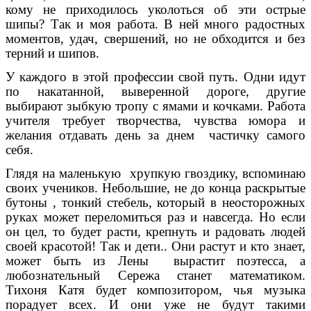
кому не приходилось уколоться об эти острые
шипы? Так и моя работа. В ней много радостных
моментов, удач, свершений, но не обходится и без
терний и шипов.
У каждого в этой профессии свой путь. Одни идут
по накатанной, выверенной дороге, другие
выбирают зыбкую тропу с ямами и кочками. Работа
учителя требует творчества, чувства юмора и
желания отдавать день за днем частичку самого
себя.
Глядя на маленькую хрупкую гвоздику, вспоминаю
своих учеников. Небольшие, не до конца раскрытые
бутоны , тонкий стебель, который в неосторожных
руках может переломиться раз и навсегда. Но если
он цел, то будет расти, крепнуть и радовать людей
своей красотой! Так и дети.. Они растут и кто знает,
может быть из Лены вырастит поэтесса, а
любознательный Сережа станет математиком.
Тихоня Катя будет композитором, чья музыка
порадует всех. И они уже не будут такими