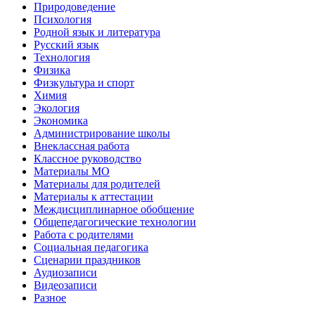
Природоведение
Психология
Родной язык и литература
Русский язык
Технология
Физика
Физкультура и спорт
Химия
Экология
Экономика
Администрирование школы
Внеклассная работа
Классное руководство
Материалы МО
Материалы для родителей
Материалы к аттестации
Междисциплинарное обобщение
Общепедагогические технологии
Работа с родителями
Социальная педагогика
Сценарии праздников
Аудиозаписи
Видеозаписи
Разное