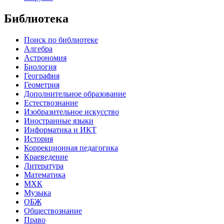
Библиотека
Поиск по библиотеке
Алгебра
Астрономия
Биология
География
Геометрия
Дополнительное образование
Естествознание
Изобразительное искусство
Иностранные языки
Информатика и ИКТ
История
Коррекционная педагогика
Краеведение
Литература
Математика
МХК
Музыка
ОБЖ
Обществознание
Право