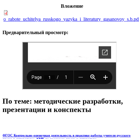
Вложение
o_rabote_uchitelya_russkogo_yazyka_i_literatury_gasanovoy_s.b.pd
Предварительный просмотр:
По теме: методические разработки,
презентации и конспекты
ФГОС Контрольно-оценочная деятельность в практике работы учителя русского
языка и литературы. УМК по русскому языку и литературе