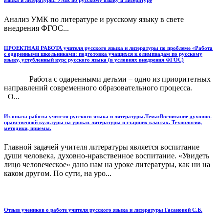
Анализ УМК по литературе и русскому языку в свете
внедрения ФГОС...
ПРОЕКТНАЯ РАБОТА учителя русского языка и литературы по проблеме «Работа
с одаренными школьниками: подготовка учащихся к олимпиадам по русскому
языку, углубленный курс русского языка (в условиях внедрения ФГОС)
Работа с одаренными детьми – одно из приоритетных
направлений современного образовательного процесса.
О...
Из опыта работы учителя русского языка и литературы.Тема:Воспитание духовно-
нравственной культуры на уроках литературы в старших классах. Технологии,
методики, приемы.
Главной задачей учителя литературы является воспитание
души человека, духовно-нравственное воспитание. «Увидеть
лицо человеческое» дано нам на уроке литературы, как ни на
каком другом. По сути, на уро...
Отзыв учеников о работе учителя русского языка и литературы Гасановой С.Б.