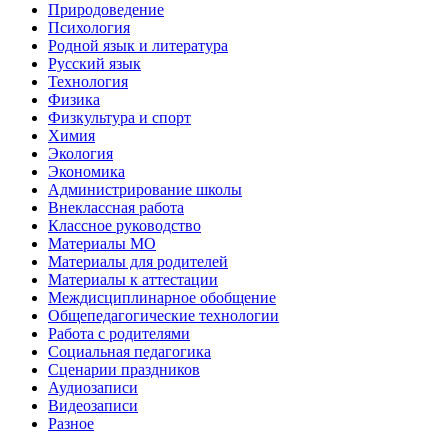
Природоведение
Психология
Родной язык и литература
Русский язык
Технология
Физика
Физкультура и спорт
Химия
Экология
Экономика
Администрирование школы
Внеклассная работа
Классное руководство
Материалы МО
Материалы для родителей
Материалы к аттестации
Междисциплинарное обобщение
Общепедагогические технологии
Работа с родителями
Социальная педагогика
Сценарии праздников
Аудиозаписи
Видеозаписи
Разное