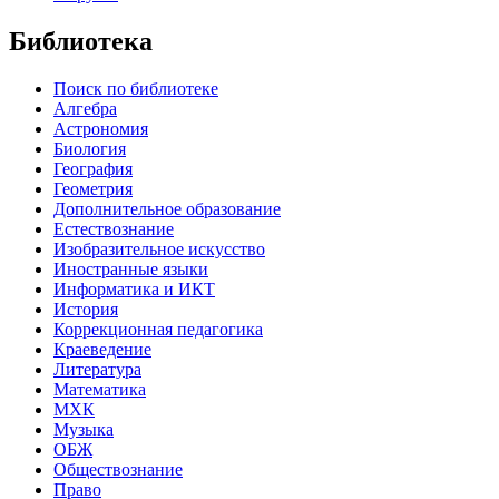
Библиотека
Поиск по библиотеке
Алгебра
Астрономия
Биология
География
Геометрия
Дополнительное образование
Естествознание
Изобразительное искусство
Иностранные языки
Информатика и ИКТ
История
Коррекционная педагогика
Краеведение
Литература
Математика
МХК
Музыка
ОБЖ
Обществознание
Право