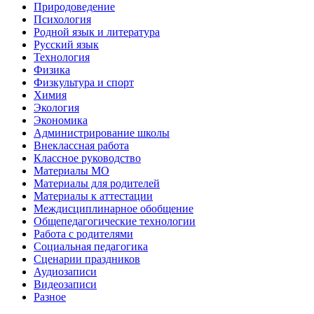
Природоведение
Психология
Родной язык и литература
Русский язык
Технология
Физика
Физкультура и спорт
Химия
Экология
Экономика
Администрирование школы
Внеклассная работа
Классное руководство
Материалы МО
Материалы для родителей
Материалы к аттестации
Междисциплинарное обобщение
Общепедагогические технологии
Работа с родителями
Социальная педагогика
Сценарии праздников
Аудиозаписи
Видеозаписи
Разное