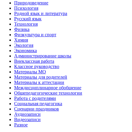
Природоведение
Психология
Родной язык и литература
Русский язык
Технология
Физика
Физкультура и спорт
Химия
Экология
Экономика
Администрирование школы
Внеклассная работа
Классное руководство
Материалы МО
Материалы для родителей
Материалы к аттестации
Междисциплинарное обобщение
Общепедагогические технологии
Работа с родителями
Социальная педагогика
Сценарии праздников
Аудиозаписи
Видеозаписи
Разное