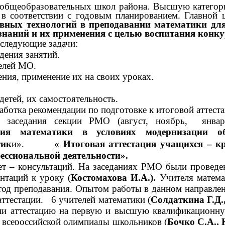
общеобразовательных школ района. Высшую категори
в соответствии с годовым планированием. Главной 
ных технологий в преподавании математики для
знаний и их применения с целью воспитания конк
следующие задачи:
дения занятий.
елей МО.
ния, применение их на своих уроках.
детей, их самостоятельность.
ботка рекомендации по подготовке к итоговой аттестац
заседания секции РМО (август, ноябрь, январ
я математики в условиях модернизации обр
тик
и».
« Итоговая аттестация учащихся – кр
ессиональной деятельности».
т – консультаций. На заседаниях РМО были проведен
нтаций к уроку (
Костомахова И.А.).
Учителя матема
тод преподавания. Опытом работы в данном направле
ттестации. 6 учителей математики (
Солдаткина Г.Д.
 аттестацию на первую и высшую квалификационную
т всероссийской олимпиады школьников (
Бочко С.А., 