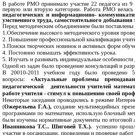
В работе РМО принимало участие 22 педагога из 9 
первую или вторую категории. Работа РМО велась 
педагогических и информационно- коммуникатив
умственного труда, самостоятельного добывания 
Перед методическим объединением были поставлены 
1.Обеспечение высокого методического уровня прове
2. Повышение профессиональной квалификации учит
3.Поиски творческих новинок и активных форм обуче
4. Постоянно повышать эффективность урока.
5. Изучать и развивать индивидуальные особенности 
Одной из задач было проведение консультаций и разра
В 20010-2011 учебном году было проведено 5 
вопросы:
«Актуальные проблемы преподавани
педагогической деятельности учителей матема
работе учителя - стимул к повышению своей проф
Некоторые заседания проводились в режиме Интерне
(
Ожерельева Г.А.),
создание мультимедийных презе
программами по математике, использую блочный ме
были изучены нормативные документы по итоговой а
Иванникова Т.С.. Шиговей Т.Х.).
успешно прошли
участие в организации, проведении и проверке рабо