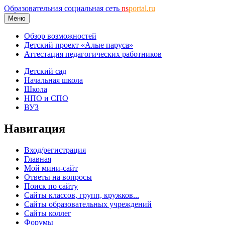
Образовательная социальная сеть
ns
portal.ru
Меню
Обзор возможностей
Детский проект «Алые паруса»
Аттестация педагогических работников
Детский сад
Начальная школа
Школа
НПО и СПО
ВУЗ
Навигация
Вход/регистрация
Главная
Мой мини-сайт
Ответы на вопросы
Поиск по сайту
Сайты классов, групп, кружков...
Сайты образовательных учреждений
Сайты коллег
Форумы