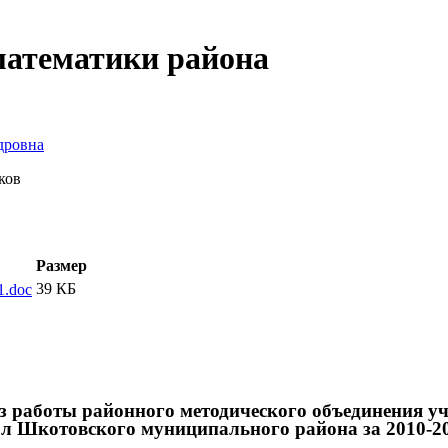
математики района
дровна
ков
Размер
39 КБ
1.doc
з работы районного методического объединения у
л Шкотовского муниципального района за 2010-20