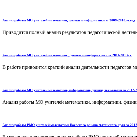
Анализ работы МО учителей математики, физики и информатики за 2009-2010уч.год
Приводится полный анализ результатов педагогической деятель
Анализ работы МО учителей математики , физики и иинформатики за 2011-2013г.г.
В работе приводится краткий анализ деятельности педагогов м
Анализ работы МО учителей математики, информатики, физики, технологии за 2012-2
Анализ работы МО учителей математики, информатики, физики, 
Анализ работы РМО учителей математики Баевского района Алтайского края за 2012 
В материале представлен анализ работы РМО учителей математи