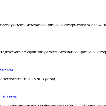
ности учителей математики, физики и информатики за 2009-2010
етодического объединения учителей математики, физики и информ
013 уч.год
технологии за 2012-2013 уч.год...
- 2013 уч.год.
ки Баевского района Алтайского кпая за 2012 - 2013 учебный го