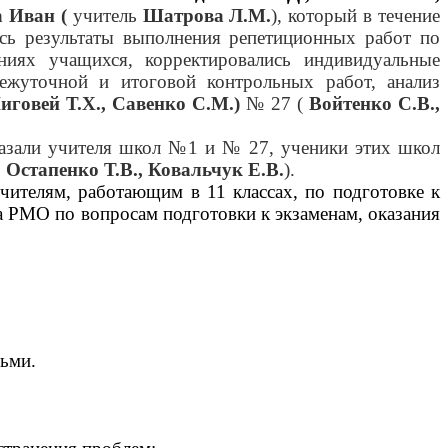
 Иван (
учитель
Шатрова Л.М.
), который в течение
лись результаты выполнения репетиционных работ по
ниях учащихся, корректировались индивидуальные
межуточной и итоговой контрольных работ, анализ
говей Т.Х., Савенко С.М.)
№ 27 (
Войтенко С.В.,
оказали учителя школ №1 и № 27, ученики этих школ
 Остапенко Т.В., Ковальчук Е.В.
).
учителям, работающим в 11 классах, по подготовке к
на РМО по вопросам подготовки к экзаменам, оказания
тьми.