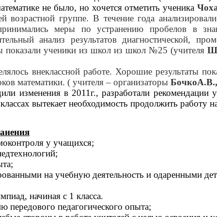
атематике не было, но хочется отметить ученика
Чоха
ей возрастной группе. В течение года анализирова
принимались меры по устранению пробелов в зна
ительный анализ результатов диагностической, про
 показали ученики из школ из школ №25 (учителя
Ши
елялось внеклассной работе. Хорошие результаты п
ков математики. ( учителя – организаторы
БочкоА.В.,
дили изменения в 2011г., разработали рекомендации 
11 классах вытекает необходимость продолжить работу 
ранения
амоконтроля у учащихся;
педтехнологий;
ыта;
ированными на учебную деятельность и одаренными де
пиад, начиная с 1 класса.
ю передового педагогического опыта;