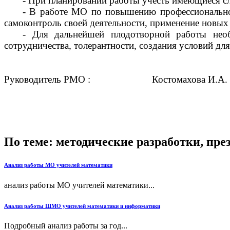
- При планировании работы учесть имеющиеся сл
- В работе МО по повышению профессиональног
самоконтроль своей деятельности, применение новых 
- Для дальнейшей плодотворной работы необ
сотрудничества, толерантности, создания условий д
Руководитель РМО : Костомахова И.А.
По теме: методические разработки, пр
Анализ работы МО учителей математики
анализ работы МО учителей математики...
Анализ работы ШМО учителей математики и информатики
Подробный анализ работы за год...