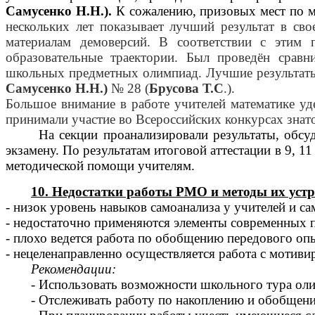
Самусенко Н.Н.).
К сожалению, призовых мест по м
нескольких лет показывает лучший результат в сво
материалам демоверсий. В соответствии с этим 
образовательные траектории. Был проведён сравн
школьных предметных олимпиад. Лучшие результаты
Самусенко Н.Н.)
№ 28 (
Брусова Т.С
.).
Большое внимание в работе учителей математике уд
принимали участие во Всероссийских конкурсах знато
На секции проанализировали результаты, обсу
экзамену. По результатам итоговой аттестации в 9, 
методической помощи учителям.
10. Недостатки работы РМО и методы их уст
- низок уровень навыков самоанализа у учителей и с
- недостаточно применяются элементы современных 
- плохо ведется работа по обобщению передового оп
- нецеленаправленно осуществляется работа с мотив
Рекомендации:
- Использовать возможности школьного тура олим
- Отслеживать работу по накоплению и обобщени