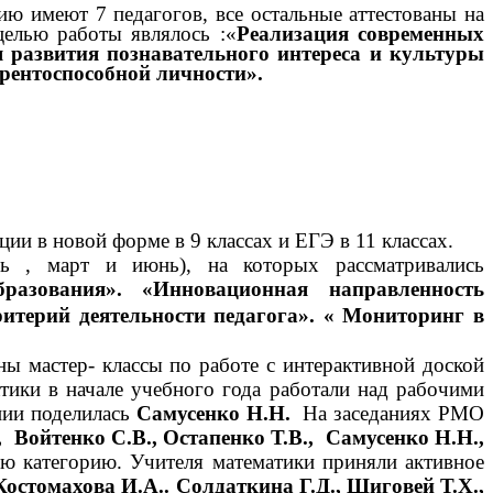
ю имеют 7 педагогов, все остальные аттестованы на
целью работы являлось :«
Реализация современных
 развития познавательного интереса и культуры
урентоспособной личности».
ии в новой форме в 9 классах и ЕГЭ в 11 классах.
ь , март и июнь), на которых рассматривались
азования». «Инновационная направленность
итерий деятельности педагога». « Мониторинг в
ы мастер- классы по работе с интерактивной доской
тики в начале учебного года работали над рабочими
нии поделилась
Самусенко Н.Н.
На заседаниях РМО
, Войтенко С.В., Остапенко Т.В., Самусенко Н.Н.,
 категорию. Учителя математики приняли активное
Костомахова И.А.. Солдаткина Г.Д., Шиговей Т.Х.,