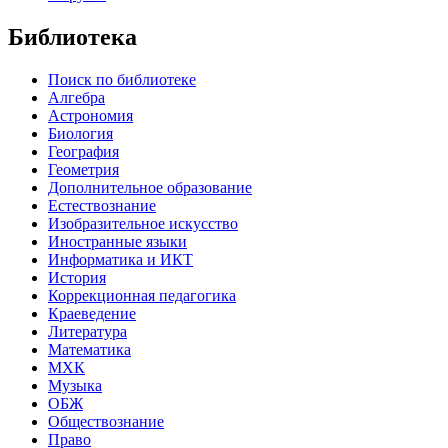
Библиотека
Поиск по библиотеке
Алгебра
Астрономия
Биология
География
Геометрия
Дополнительное образование
Естествознание
Изобразительное искусство
Иностранные языки
Информатика и ИКТ
История
Коррекционная педагогика
Краеведение
Литература
Математика
МХК
Музыка
ОБЖ
Обществознание
Право