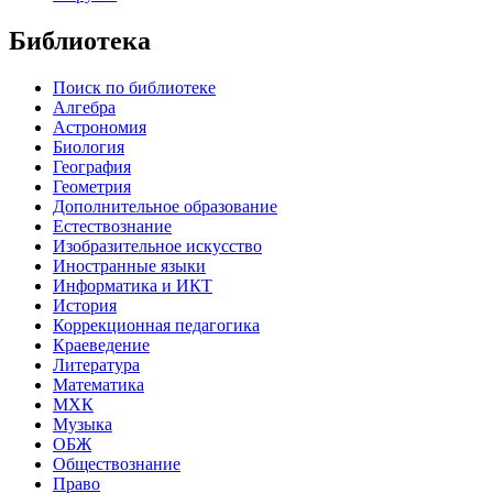
Библиотека
Поиск по библиотеке
Алгебра
Астрономия
Биология
География
Геометрия
Дополнительное образование
Естествознание
Изобразительное искусство
Иностранные языки
Информатика и ИКТ
История
Коррекционная педагогика
Краеведение
Литература
Математика
МХК
Музыка
ОБЖ
Обществознание
Право