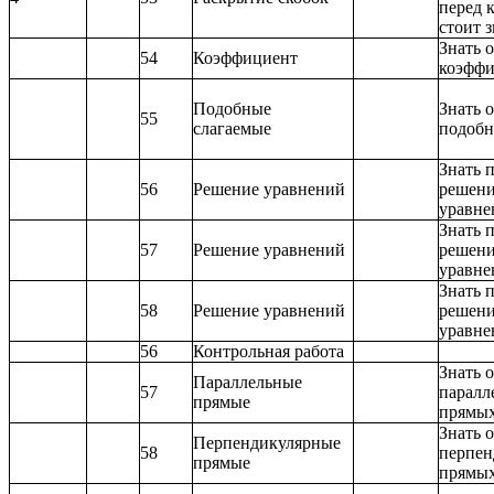
перед 
стоит 
Знать 
54
Коэффициент
коэффи
Подобные
Знать 
55
слагаемые
подобн
Знать 
56
Решение уравнений
решени
уравне
Знать 
57
Решение уравнений
решени
уравне
Знать 
58
Решение уравнений
решени
уравне
56
Контрольная работа
Знать 
Параллельные
57
паралл
прямые
прямы
Знать 
Перпендикулярные
58
перпен
прямые
прямы