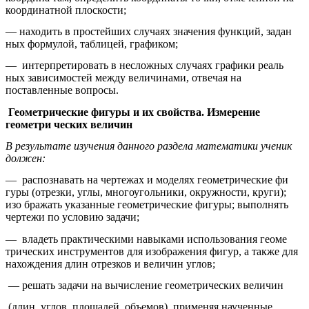
координатной плоскости;
— находить в простейших случаях значения функций, задан
ных формулой, таблицей, графиком;
— интерпретировать в несложных случаях графики реаль
ных зависимостей между величинами, отвечая на
поставленные вопросы.
Геометрические фигуры и их свойства. Измерение
геометри ческих величин
В результате изучения данного раздела математики ученик
должен:
— распознавать на чертежах и моделях геометрические фи
гуры (отрезки, углы, многоугольники, окружности, круги);
изо бражать указанные геометрические фигуры; выполнять
чертежи по условию задачи;
— владеть практическими навыками использования геоме
трических инструментов для изображения фигур, а также для
нахождения длин отрезков и величин углов;
— решать задачи на вычисление геометрических величин
(длин, углов, площадей, объемов), применяя наученные