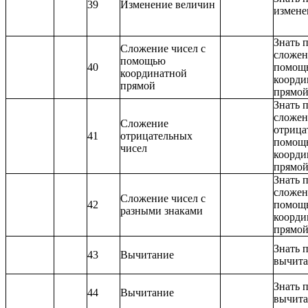
39
Изменение величин
измене
Знать 
Сложение чисел с
сложен
помощью
40
помощ
координатной
коорди
прямой
прямо
Знать 
сложен
Сложение
отрица
41
отрицательных
помощ
чисел
коорди
прямо
Знать 
сложен
Сложение чисел с
42
помощ
разными знаками
коорди
прямо
Знать 
43
Вычитание
вычита
Знать 
44
Вычитание
вычита