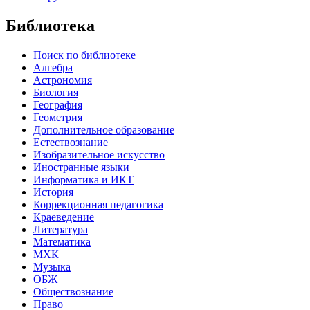
Библиотека
Поиск по библиотеке
Алгебра
Астрономия
Биология
География
Геометрия
Дополнительное образование
Естествознание
Изобразительное искусство
Иностранные языки
Информатика и ИКТ
История
Коррекционная педагогика
Краеведение
Литература
Математика
МХК
Музыка
ОБЖ
Обществознание
Право