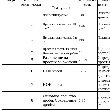
Контрольные
темы
урока
знать
сроки
Тема урока
Определен
1
1
Делители и кратные
9.09
кратных
Признаки делимости на 10,
Признаки 
2
15.09
5 и 2
5, на 10.
Признаки делимости на 9 и
Признаки 
3
16.09
3
9
Правил
Простые и составные числа
22.09
4
состав
Входная контрольная работа
Разложение на
Опреде
5
23. 09
простые множители
просты
Опреде
6
НОД чисел
наимен
29.09
делите
Опреде
7
НОК чисел
наимен
30.09
кратно
Основное свойство
Правил
8
дроби. Сокращение
6. 10
дробей
дробей