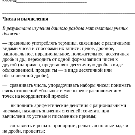
ребенка)_________________________________
______________________________________________________________
______________________________________________________________
Числа и вычисления
В результате изучения данного раздела математики ученик
должен:
— правильно употреблять термины, связанные с различными
видами чисел и способами их записи: целое, дробное,
рациональ ное, иррациональное, положительное, десятичная
дробь и др.; переходить от одной формы записи чисел к
другой (например, представлять десятичную дробь в виде
обыкновенной, процен ты — в виде десятичной или
обыкновенной дроби);
— сравнивать числа, упорядочивать наборы чисел; понимать
связь отношений «больше» и «меньше» с расположением
точек на координатной прямой;
— выполнять арифметические действия с рациональными
числами, находить значения степеней; сочетать при
вычислени ях устные и письменные приемы;
— составлять и решать пропорции, решать основные задачи
на дроби, проценты;