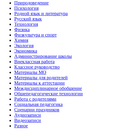
Природоведение
Психология
Родной язык и литература
Русский язык
Технология
Физика
Физкультура и спорт
Химия
Экология
Экономика
Администрирование школы
Внеклассная работа
Классное руководство
Материалы МО
Материалы для родителей
Материалы к аттестации
Междисциплинарное обобщение
Общепедагогические технологии
Работа с родителями
Социальная педагогика
Сценарии праздников
Аудиозаписи
Видеозаписи
Разное