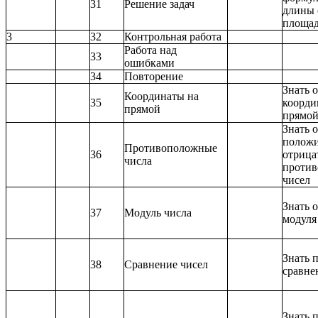
31
Решение задач
длины 
площад
3
32
Контрольная работа
Работа над
33
ошибками
34
Повторение
Знать 
Координаты на
35
коорди
прямой
прямо
Знать 
положи
Противоположные
36
отрица
числа
проти
чисел
Знать 
37
Модуль числа
модуля
Знать 
38
Сравнение чисел
сравне
Знать 