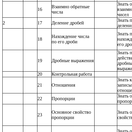
Знать 
Взаимно обратные
16
взаимн
числа
чисел
Знать 
2
17
Деление дробей
делени
Знать 
Нахождение числа
18
нахожд
по его дроби
его др
Знать 
действ
19
Дробные выражения
дробн
выраж
20
Контрольная работа
Знать 
21
Отношения
записы
отнош
Знать 
22
Пропорции
пропо
Основное свойство
Знать 
23
пропорции
свойст
Знать 