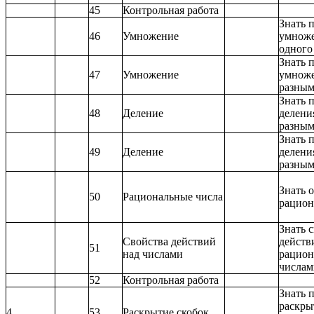
45
Контрольная работа
Знать 
46
Умножение
умноже
одного
Знать 
47
Умножение
умноже
разным
Знать 
48
Деление
делени
разным
Знать 
49
Деление
делени
разным
Знать 
50
Рациональные числа
рацион
Знать 
Свойства действий
действ
51
над числами
рацио
числам
52
Контрольная работа
Знать 
раскры
4
53
Раскрытие скобок