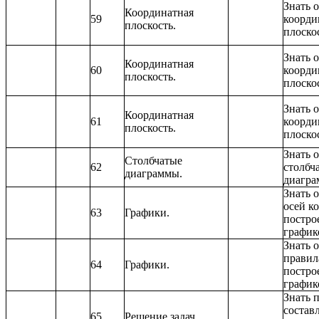
Знать 
Координатная
59
коорди
плоскость.
плоско
Знать 
Координатная
60
коорди
плоскость.
плоско
Знать 
Координатная
61
коорди
плоскость.
плоско
Знать 
Столбчатые
62
столбч
диаграммы.
диагра
Знать 
осей к
63
Графики.
постро
график
Знать 
правил
64
Графики.
постро
график
Знать 
состав
65
Решение задач.