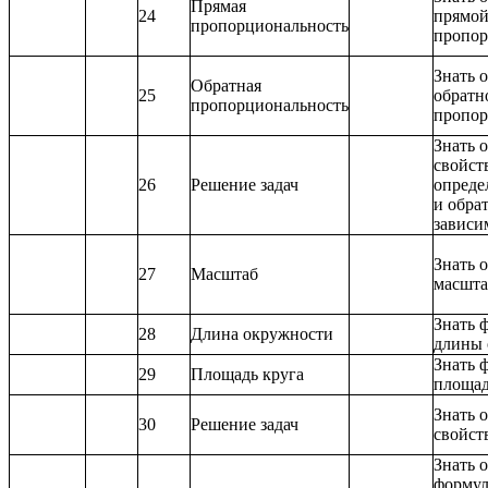
Прямая
24
прямо
пропорциональность
пропор
Знать 
Обратная
25
обратн
пропорциональность
пропор
Знать 
свойст
26
Решение задач
опреде
и обра
зависи
Знать 
27
Масштаб
масшта
Знать 
28
Длина окружности
длины 
Знать 
29
Площадь круга
площад
Знать 
30
Решение задач
свойст
Знать 
формул