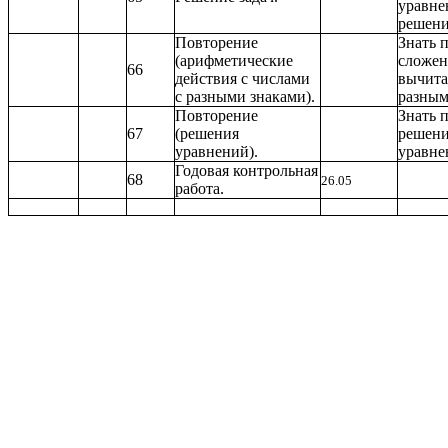
уравне
решени
Повторение
Знать 
(арифметические
сложен
66
действия с числами
вычита
с разными знаками).
разным
Повторение
Знать 
67
(решения
решени
уравнений).
уравне
Годовая контрольная
68
26.05
работа.