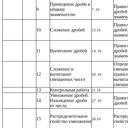
Приведение дроби к
Правил
9
общему
7. 10
дробей
знаменателю
знамен
Правил
10
Сложение дробей
дробей
13.10
знамен
Правил
11
Вычитание дробей
дробей
14. 10
знамен
Опреде
Сложение и
смешан
12
вычитание
правил
20. 10
смешанных чисел
вычита
смешан
13
Контрольная работа
21.10
Умножение дробей.
Прави
14
Нахождение дроби
27. 10
дробей
от числа
Распределительное
Распре
15
28.10
свойство умножения
свойст