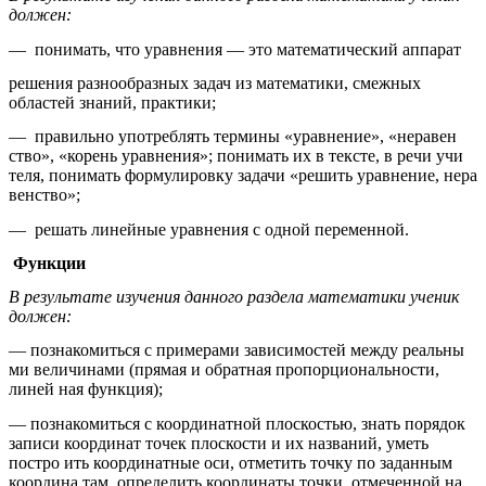
должен:
— понимать, что уравнения — это математический аппарат
решения разнообразных задач из математики, смежных
областей знаний, практики;
— правильно употреблять термины «уравнение», «неравен
ство», «корень уравнения»; понимать их в тексте, в речи учи
теля, понимать формулировку задачи «решить уравнение, нера
венство»;
— решать линейные уравнения с одной переменной.
Функции
В результате изучения данного раздела математики ученик
должен:
— познакомиться с примерами зависимостей между реальны
ми величинами (прямая и обратная пропорциональности,
линей ная функция);
— познакомиться с координатной плоскостью, знать порядок
записи координат точек плоскости и их названий, уметь
постро ить координатные оси, отметить точку по заданным
координа там, определить координаты точки, отмеченной на