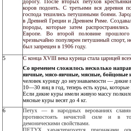
дорогу. После вторых петухов крестьянки
коров подоить. С третьими вся деревня по
господа тешились петушиными боями. Зарод
в Древней Греции и Древнем Риме. Создава
породы, которые затем распространилис
Европе. Во второй половине прошлого 
чрезвычайно популярен петушиный спорт, н
был запрещен в 1906 году.
5
С конца XVIII века курица стала царицей вс
Со временем сложилось несколько направ
яичные, мясо-яичные, мясные, бойцовые 
человек курицу до неузнаваемости — дикие 
10—30 яиц в год, теперь есть куры, которые 
Если дикие куры имели живую массу полкил
мясные куры весят до 4 кг.
6
Петух — в народных верованиях славян
противостоять нечистой силе и в т
демоническими свойствами.
ПЕТУХ характеризуется признаками опе