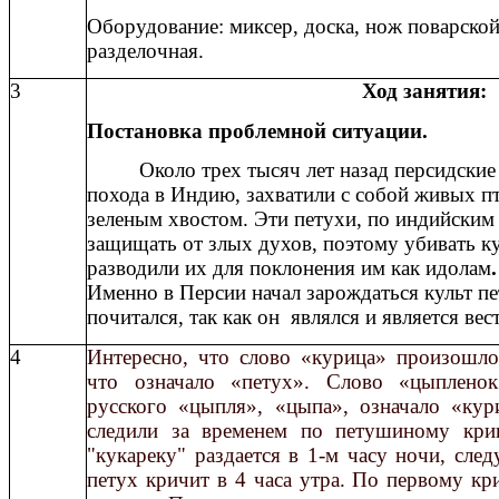
Оборудование: миксер, доска, нож поварской
разделочная.
3
Ход занятия:
Постановка проблемной ситуации.
Около трех тысяч лет назад персидские
похода в Индию, захватили с собой живых п
зеленым хвостом. Эти петухи, по индийски
защищать от злых духов, поэтому убивать ку
разводили их для поклонения им как идолам
.
Именно в Персии начал зарождаться культ пе
почитался, так как он являлся и является вес
4
Интересно, что слово «курица» произошло
что означало «петух». Слово «цыплено
русского «цыпля», «цыпа», означало «кур
следили за временем по петушиному крик
"кукареку" раздается в 1-м часу ночи, след
петух кричит в 4 часа утра. По первому к