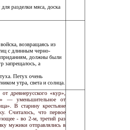
 для разделки мяса, доска
 войска, возвращаясь из
тиц с длинным черно-
м приданиям, должны были
р запрещалось, а
туха. Петух очень
тником утра, света и солнца.
 от древнерусского «кур»,
к» — уменьшительное от
ица». В старину крестьяне
у. Считалось, что первое
ующее - во 2-м, третий раз
рику мужики отправлялись в