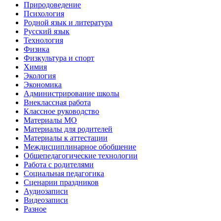
Природоведение
Психология
Родной язык и литература
Русский язык
Технология
Физика
Физкультура и спорт
Химия
Экология
Экономика
Администрирование школы
Внеклассная работа
Классное руководство
Материалы МО
Материалы для родителей
Материалы к аттестации
Междисциплинарное обобщение
Общепедагогические технологии
Работа с родителями
Социальная педагогика
Сценарии праздников
Аудиозаписи
Видеозаписи
Разное