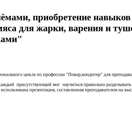
ёмами, приобретение навыков
мяса для жарки, варения и ту
ками"
ионального цикла по профессии "Повар,кондитер" для преподав
Каждый присутствующий мог научиться правильно разделывать 
спользована презентация, составленная преподавателем на выс