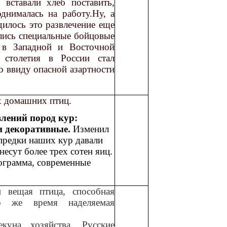
 вставали хлеб поставить,
днималась на работу.Ну, а
илось это развлечение еще
лись специальные бойцовые
ь в Западной и Восточной
столетия в России стал
о ввиду опасной азартности
ех домашних птиц.
лений пород кур:
и декоративные.
Изменил
предки наших кур давали
несут более трех сотен яиц.
ограмма, современные
 вещая птица, способная
о же время наделяемая
куна хозяйства. Русские