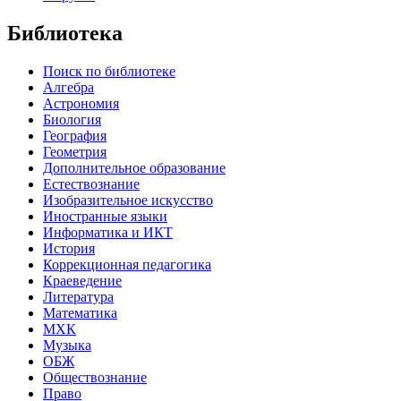
Библиотека
Поиск по библиотеке
Алгебра
Астрономия
Биология
География
Геометрия
Дополнительное образование
Естествознание
Изобразительное искусство
Иностранные языки
Информатика и ИКТ
История
Коррекционная педагогика
Краеведение
Литература
Математика
МХК
Музыка
ОБЖ
Обществознание
Право