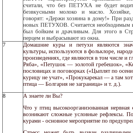
считали, что без ПЕТУХА не будет водит
безвкусными молоко и масло. Хозяйке,
говорят: «Держи хозяина в дому!» При разд
новых ПЕТУХОВ. Считается необходимым 
был бойким и драчливым. Для этого в Стр
перцем и выбрасывают из окна.
7
Домашние куры и петухи являются знач
культуры, используются в фольклоре, народ
произведениях, где являются в том числе и 
Ряба», «Петушок — золотой гребешок», «Ко
пословицах и поговорках («Цыплят по осени
курицу не учат», «Прокукарекал — а там хот
птица — Болгария не заграница» и т. д.).
8
А знаете ли Вы?
Что у птиц высокоорганизованная нервная 
возникают сложные условные рефлексы. По
курами - основное мероприятие по предупре
Стресс может быть вызван различными 