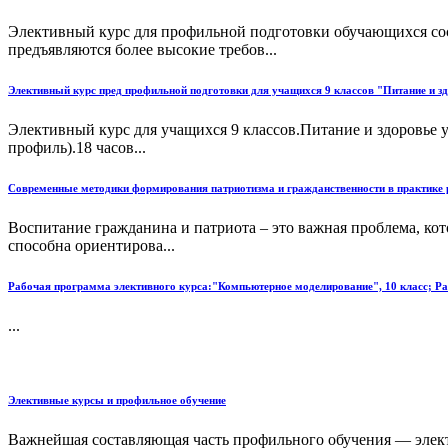
Элективный курс для профильной подготовки обучающихся сос
предъявляются более высокие требов...
Элективный курс пред профильной подготовки для учащихся 9 классов "Питание и з
Элективный курс для учащихся 9 классов.Питание и здоровье 
профиль).18 часов...
Современные методики формирования патриотизма и гражданственности в практике р
Воспитание гражданина и патриота – это важная проблема, кот
способна ориентирова...
Рабочая программа элективного курса:"Компьютерное моделирование", 10 класс; Ра
...
Элективные курсы и профильное обучение
Важнейшая составляющая часть профильного обучения — электи