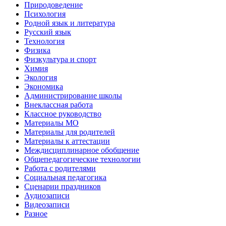
Природоведение
Психология
Родной язык и литература
Русский язык
Технология
Физика
Физкультура и спорт
Химия
Экология
Экономика
Администрирование школы
Внеклассная работа
Классное руководство
Материалы МО
Материалы для родителей
Материалы к аттестации
Междисциплинарное обобщение
Общепедагогические технологии
Работа с родителями
Социальная педагогика
Сценарии праздников
Аудиозаписи
Видеозаписи
Разное