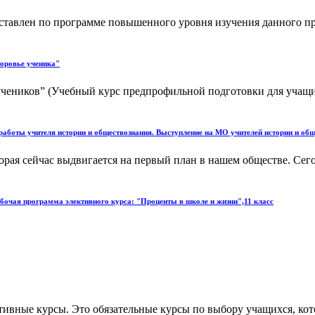
тавлен по программе повышенного уровня изучения данного пре
доровье ученика"
учеников” (Учебный курс предпрофильной подготовки для учащи
аботы учителя истории и обществознания. Выступление на МО учителей истории и общ
орая сейчас выдвигается на первый план в нашем обществе. Сего
бочая программа элективного курса: "Проценты в школе и жизни",11 класс
вные курсы. Это обязательные курсы по выбору учащихся, кото