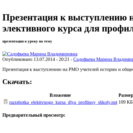
Презентация к выступлению н
элективного курса для проф
презентация к уроку на тему
Опубликовано 13.07.2014 - 20:21 -
Садофьева Марина Владими
Презентация к выступлению на РМО учителей истории и общес
Скачать:
Вложение
Разме
109 КБ
razrabotka_elektivnogo_kursa_dlya_profilnoy_shkoly.ppt
Предварительный просмотр: