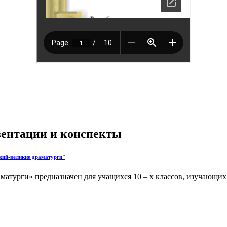
езентации и конспекты
кий-великие драматурги"
матурги» предназначен для учащихся 10 – х классов, изучающи