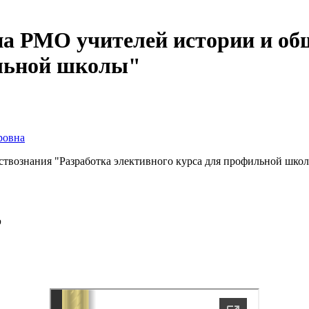
а РМО учителей истории и об
ильной школы"
ровна
твознания "Разработка элективного курса для профильной шко
р