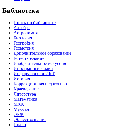
Библиотека
Поиск по библиотеке
Алгебра
Астрономия
Биология
География
Геометрия
Дополнительное образование
Естествознание
Изобразительное искусство
Иностранные языки
Информатика и ИКТ
История
Коррекционная педагогика
Краеведение
Литература
Математика
МХК
Музыка
ОБЖ
Обществознание
Право