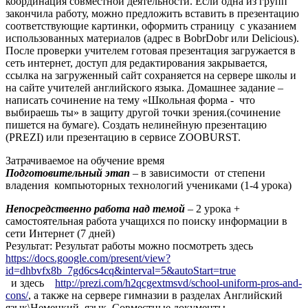
координация совместной деятельности. Если одна из групп
закончила работу, можно предложить вставить в презентацию
соответствующие картинки, оформить страницу с указанием
использованных материалов (адрес в BobrDobr или Delicious).
После проверки учителем готовая презентация загружается в
сеть интернет, доступ для редактирования закрывается,
ссылка на загруженный сайт сохраняется на сервере школы и
на сайте учителей английского языка. Домашнее задание –
написать сочинение на тему «Школьная форма - что
выбираешь ты» в защиту другой точки зрения.(сочинение
пишется на бумаге). Создать нелинейную презентацию
(PREZI) или презентацию в сервисе ZOOBURST.
Затрачиваемое на обучение время
Подготовительный этап
– в зависимости от степени
владения компьюторных технологий учениками (1-4 урока)
Непосредственно работа над темой
– 2 урока +
самостоятельная работа учащихся по поиску информации в
сети Интернет (7 дней)
Результат: Результат работы можно посмотреть здесь
https://docs.google.com/present/view?
id=dhbvfx8b_7gd6cs4cq&interval=5&autoStart=true
и здесь
http://prezi.com/h2qcgextmsvd/school-uniform-pros-and-
cons/
, а также на сервере гимназии в разделах Английский
язык\Немецкий язык Совместные документы.