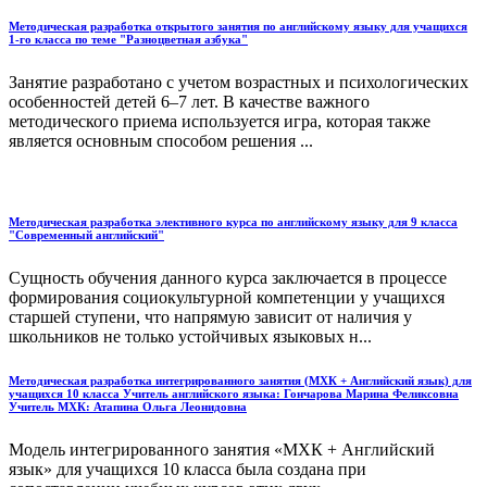
Методическая разработка открытого занятия по английскому языку для учащихся
1-го класса по теме "Разноцветная азбука"
Занятие разработано с учетом возрастных и психологических
особенностей детей 6–7 лет. В качестве важного
методического приема используется игра, которая также
является основным способом решения ...
Методическая разработка элективного курса по английскому языку для 9 класса
"Современный английский"
Сущность обучения данного курса заключается в процессе
формирования социокультурной компетенции у учащихся
старшей ступени, что напрямую зависит от наличия у
школьников не только устойчивых языковых н...
Методическая разработка интегрированного занятия (МХК + Английский язык) для
учащихся 10 класса Учитель английского языка: Гончарова Марина Феликсовна
Учитель МХК: Атапина Ольга Леонидовна
Модель интегрированного занятия «МХК + Английский
язык» для учащихся 10 класса была создана при