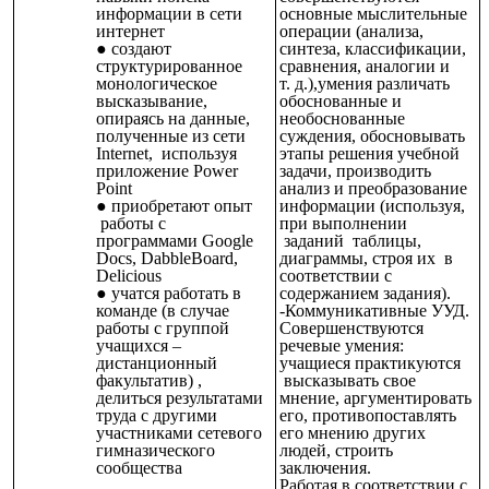
информации в сети
основные мыслительные
интернет
операции (анализа,
создают
синтеза, классификации,
структурированное
сравнения, аналогии и
монологическое
т. д.),умения различать
высказывание,
обоснованные и
опираясь на данные,
необоснованные
полученные из сети
суждения, обосновывать
Internet, используя
этапы решения учебной
приложение Power
задачи, производить
Point
анализ и преобразование
приобретают опыт
информации (используя,
работы с
при выполнении
программами Google
заданий таблицы,
Docs, DabbleBoard,
диаграммы, строя их в
Delicious
соответствии с
учатся работать в
содержанием задания).
команде (в случае
-Коммуникативные УУД.
работы с группой
Совершенствуются
учащихся –
речевые умения:
дистанционный
учащиеся практикуются
факультатив) ,
высказывать свое
делиться результатами
мнение, аргументировать
труда с другими
его, противопоставлять
участниками сетевого
его мнению других
гимназического
людей, строить
сообщества
заключения.
Работая в соответствии с