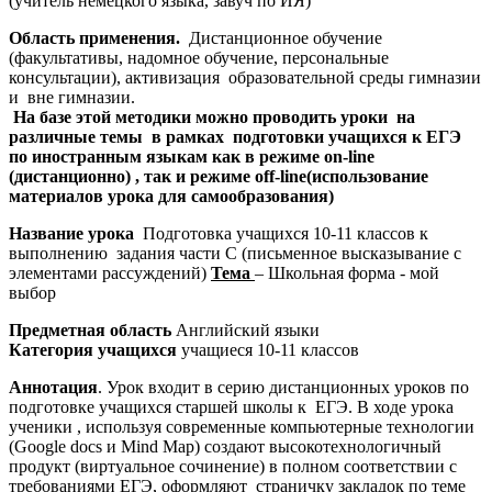
(учитель немецкого языка, завуч по ИЯ)
Область применения.
Дистанционное обучение
(факультативы, надомное обучение, персональные
консультации), активизация образовательной среды гимназии
и вне гимназии.
На базе этой методики можно проводить уроки на
различные темы в рамках подготовки учащихся к ЕГЭ
по иностранным языкам как в режиме on-line
(дистанционно) , так и режиме off-line(использование
материалов урока для самообразования)
Название урока
Подготовка учащихся 10-11 классов к
выполнению задания части С (письменное высказывание с
элементами рассуждений)
Тема
– Школьная форма - мой
выбор
Предметная область
Английский языки
Категория учащихся
учащиеся 10-11 классов
Аннотация
. Урок входит в серию дистанционных уроков по
подготовке учащихся старшей школы к ЕГЭ. В ходе урока
ученики , используя современные компьютерные технологии
(Google docs и Mind Map) создают высокотехнологичный
продукт (виртуальное сочинение) в полном соответствии с
требованиями ЕГЭ, оформляют страничку закладок по теме