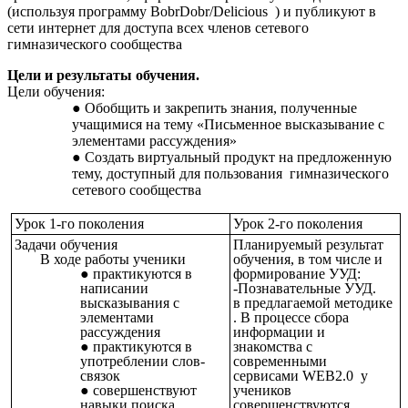
(используя программу BobrDobr/Delicious ) и публикуют в
сети интернет для доступа всех членов сетевого
гимназического сообщества
Цели и результаты обучения.
Цели обучения:
Обобщить и закрепить знания, полученные
учащимися на тему «Письменное высказывание с
элементами рассуждения»
Создать виртуальный продукт на предложенную
тему, доступный для пользования гимназического
сетевого сообщества
Урок 1-го поколения
Урок 2-го поколения
Задачи обучения
Планируемый результат
В ходе работы ученики
обучения, в том числе и
практикуются в
формирование УУД:
написании
-Познавательные УУД.
высказывания с
в предлагаемой методике
элементами
. В процессе сбора
рассуждения
информации и
практикуются в
знакомства с
употреблении слов-
современными
связок
сервисами WEB2.0 у
совершенствуют
учеников
навыки поиска
совершенствуются