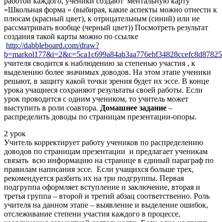
работой каждого, ученики создают ментальную карту
«Школьная форма » (выбирая, какие аспекты можно отнести к
плюсам (красный цвет), к отрицательным (синий) или не
рассматривать вообще (черный цвет)) Посмотреть результат
создания такой карты можно по ссылке
http://dabbleboard.com/draw?
b=markol177&i=2&c=5ca1c699a84ab3aa776ebf34828ccefc8d8782
учителя сводится к наблюдению за степенью участия , к
выделению более значимых доводов. На этом этапе ученики
решают, в защиту какой точки зрения будет их эссе. В конце
урока учащиеся сохраняют результаты своей работы. Если
урок проводится с одним учеником, то учитель может
выступить в роли соавтора.
Домашнее задание
–
распределить доводы по страницам презентации-опоры.
2 урок
Учитель корректирует работу учеников по распределению
доводов по страницам презентации и предлагает ученикам
связать всю информацию на странице в единый параграф по
правилам написания эссе. Если учащихся больше трех,
рекомендуется разбить их на три подгруппы. Первая
подгруппа оформляет вступление и заключение, вторая и
третья группа – второй и третий абзац соответственно. Роль
учителя на данном этапе – выявление и выделение ошибок,
отслеживание степени участия каждого в процессе,