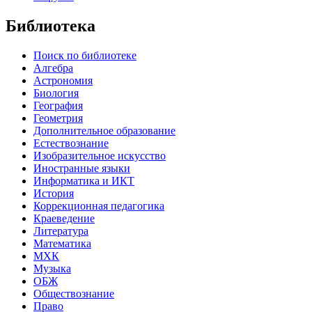
Библиотека
Поиск по библиотеке
Алгебра
Астрономия
Биология
География
Геометрия
Дополнительное образование
Естествознание
Изобразительное искусство
Иностранные языки
Информатика и ИКТ
История
Коррекционная педагогика
Краеведение
Литература
Математика
МХК
Музыка
ОБЖ
Обществознание
Право