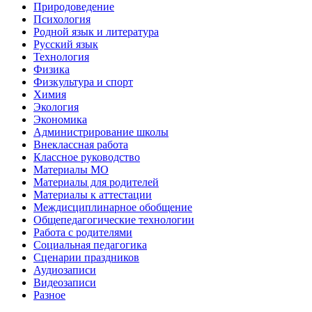
Природоведение
Психология
Родной язык и литература
Русский язык
Технология
Физика
Физкультура и спорт
Химия
Экология
Экономика
Администрирование школы
Внеклассная работа
Классное руководство
Материалы МО
Материалы для родителей
Материалы к аттестации
Междисциплинарное обобщение
Общепедагогические технологии
Работа с родителями
Социальная педагогика
Сценарии праздников
Аудиозаписи
Видеозаписи
Разное