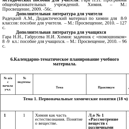
общеобразовательных учреждений. Химия. – М.:
Просвещение, 2009. -56с.
Дополнительная литература для учителя
Радецкий А.М., Дидактический материал по химии для 8-9
классов: пособие для учителя. – М.: Просвещение, 2010. – 127
с.
Дополнительная литература для учащихся
Гара Н.Н., Габрусева Н.И. Химия: задачник с «помошником»
8 -9 кл.: пособие для учащихся. – М.: Просвещение, 2010. – 96
с.
6.Календарно-тематическое планирование учебного
материала.
№ п/п
№
с
подтемы
начала
Тема
Практикум
уч.г.
Тема 1. Первоначальные химические понятия (18 ч
1
1
Химия как часть
Л.о № 1
естествознания. Понятие
«Рассмотрение
о веществе.
веществ с
различными