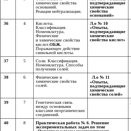
химические свойства
подтверждающие
оснований.
химические
свойства
Реакция
нейтрализации.
оснований»
36
4
Кислоты.
Л.о № 10
Классификация.
«Опыты,
Номенклатура.
подтверждающие
Физические
химические
свойства кислот»
и
химические свойства
кислот.
ОБЖ.
Поражающее действие
синильной кислоты.
37
5
Соли. Классификация.
Номенклатура. Способы
получения солей.
38
6
Физические и
Л.о № 11
химические свойства
«Опыты,
солей.
подтверждающие
химические
свойства солей»
39
7
Генетическая связь
между основными
классами неорганических
соединений.
40
8
Практическая работа № 6. Решение
экспериментальных задач по теме