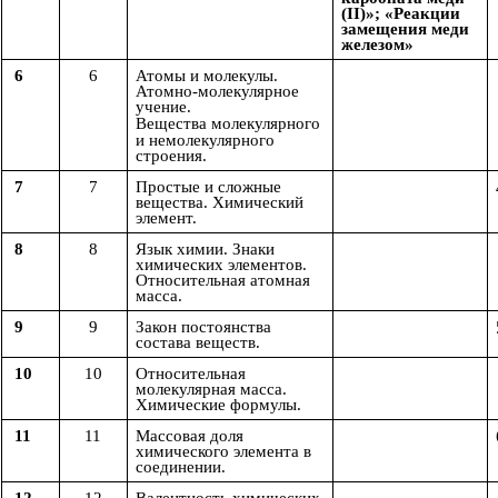
(II)»; «Реакции
замещения меди
железом»
6
6
Атомы и молекулы.
Атомно-молекулярное
учение.
Вещества
молекулярного
и немолекулярного
строения.
7
7
Простые и сложные
вещества. Химический
элемент.
8
8
Язык химии. Знаки
химических элементов.
Относительная атомная
масса.
9
9
Закон постоянства
состава веществ.
10
10
Относительная
молекулярная масса.
Химические формулы.
11
11
Массовая доля
химического элемента в
соединении.