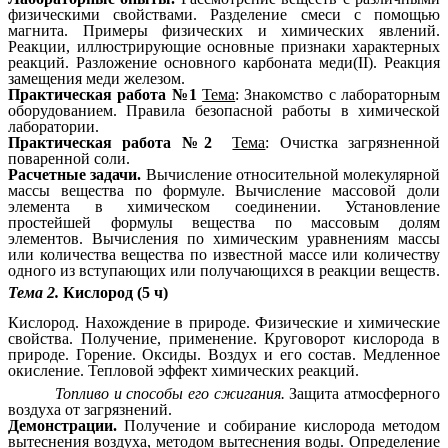
физическими свойствами. Разделение смеси с помощью
магнита. Примеры физических и химических явлений.
Реакции, иллюстрирующие основные признаки характерных
реакций. Разложение основного карбоната меди(II). Реакция
замещения меди железом.
Практическая работа №1
Тема
: Знакомство с лабораторным
оборудованием. Правила безопасной работы в химической
лаборатории.
Практическая работа №2
Тема
: Очистка загрязненной
поваренной соли.
Расчетные задачи.
Вычисление относительной молекулярной
массы вещества по формуле. Вычисление массовой доли
элемента в химическом соединении. Установление
простейшей формулы вещества по массовым долям
элементов. Вычисления по химическим уравнениям массы
или количества вещества по известной массе или количеству
одного из вступающих или получающихся в реакции веществ.
Тема 2.
Кислород (5 ч)
Кислород. Нахождение в природе. Физические и химические
свойства. Получение, применение. Круговорот кислорода в
природе. Горение. Оксиды. Воздух и его состав. Медленное
окисление. Тепловой эффект химических реакций.
Топливо и способы его сжигания.
Защита атмосферного
воздуха от загрязнений.
Демонстрации.
Получение и собирание кислорода методом
вытеснения воздуха, методом вытеснения воды. Определение