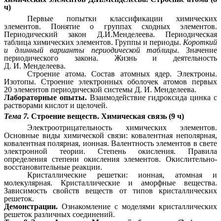
ч)
Первые попытки классификации химических
элементов. Понятие о группах сходных элементов.
Периодический закон Д.И.Менделеева. Периодическая
таблица химических элементов. Группы и периоды.
Короткий
и длинный варианты периодической таблицы
. Значение
периодического закона. Жизнь и деятельность
Д. И. Менделеева.
Строение атома.
Состав атомных ядер. Электроны.
Изотопы. Строение электронных оболочек атомов первых
20 элементов периодической системы Д. И. Менделеева.
Лабораторные опыты.
Взаимодействие гидроксида цинка с
растворами кислот и щелочей.
Тема 7.
Строение веществ. Химическая связь (9 ч)
Электроотрицательность химических элементов.
Основные виды химической связи: ковалентная неполярная,
ковалентная полярная, ионная. Валентность элементов в свете
электронной теории. Степень окисления. Правила
определения степени окисления элементов. Окислительно-
восстановительные реакции.
Кристаллические решетки: ионная, атомная и
молекулярная. Кристаллические и аморфные вещества.
Зависимость свойств веществ от типов кристаллических
решеток.
Демонстрации.
Ознакомление с моделями кристаллических
решеток различных соединений.