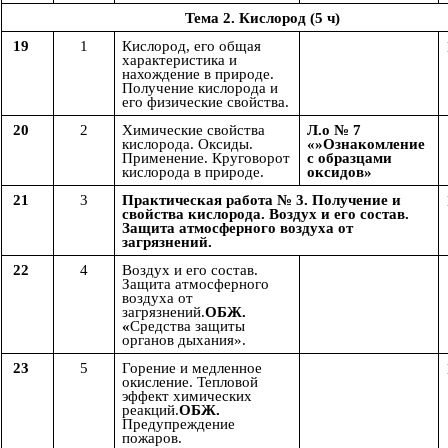
Тема 2. Кислород (5 ч)
19
1
Кислород, его общая
характеристика и
нахождение в природе.
Получение кислорода и
его физические свойства.
20
2
Химические свойства
Л.о № 7
кислорода. Оксиды.
«»Ознакомление
Применение. Круговорот
с образцами
кислорода в природе.
оксидов»
21
3
Практическая работа № 3. Получение и
свойства кислорода. Воздух и его состав.
Защита атмосферного воздуха от
загрязнений.
22
4
Воздух и его состав.
Защита атмосферного
воздуха от
загрязнений.
ОБЖ.
«
Средства защиты
органов дыхания».
23
5
Горение и медленное
окисление. Тепловой
эффект химических
реакций.
ОБЖ.
Предупреждение
пожаров.