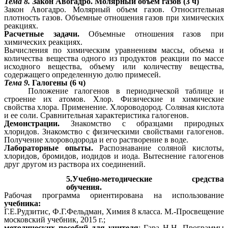
Тема 8.
Закон Авогадро. Молярный объем газов (3 ч)
Закон Авогадро. Молярный объем газов. Относительная
плотность газов. Объемные отношения газов при химических
реакциях.
Расчетные задачи.
Объемные отношения газов при
химических реакциях.
Вычисления по химическим уравнениям массы, объема и
количества вещества одного из продуктов реакции по массе
исходного вещества, объему или количеству вещества,
содержащего определенную долю примесей.
Тема 9.
Галогены (6 ч)
Положение галогенов в периодической таблице и
строение их атомов. Хлор. Физические и химические
свойства хлора. Применение. Хлороводород. Соляная кислота
и ее соли. Сравнительная характеристика галогенов.
Демонстрации.
Знакомство с образцами природных
хлоридов. Знакомство с физическими свойствами галогенов.
Получение хлороводорода и его растворение в воде.
Лабораторные опыты.
Распознавание соляной кислоты,
хлоридов, бромидов, иодидов и иода. Вытеснение галогенов
друг другом из раствора их соединений.
5.Учебно-методические средства
обучения.
Рабочая программа ориентирована на использование
учебника:
Г.Е.Рудзитис, Ф.Г.Фельдман, Химия 8 класса. М.-Просвещение
московский учебник, 2015 г.;
методических пособий для учителя
: Гара Н.Н. Программы