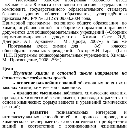
«Химия» для 8 класса составлена на основе федерального
компонента государственного образовательного стандарта
базового уровня общего образования, утверждённого
приказом МО РФ № 1312 от 09.03.2004 года,
Примерной программы основного общего образования по
химии, опубликованной в сборнике нормативно-правовых
документов для общеобразовательных учреждений («Сборник
нормативно-правовых документов. Химия. Сост. Э.Д.
Днепров, А.Г. Аркадьев. – М.: Дрофа, 2007»), а так же
Программы курса химии для 8-9 классов
общеобразовательных учреждений. Автор Н.Н. Гара. (Гара
Н.Н. Программы общеобразовательных учреждений. Химия.-
М.: Просвещение, 2008. -56с.)
Цели
Изучение химии в основной школе направлено на
достижение следующих целей:
освоение
важнейших знаний
об основных понятиях и
законах химии, химической символике;
овладение умениями
наблюдать химические явления,
проводить химический эксперимент, производить расчеты на
основе химических формул веществ и уравнений химических
реакций;
развитие
познавательных интересов и
интеллектуальных способностей в процессе проведения
химического эксперимента, самостоятельного приобретения
знаний в соответствии с возникающими жизненными