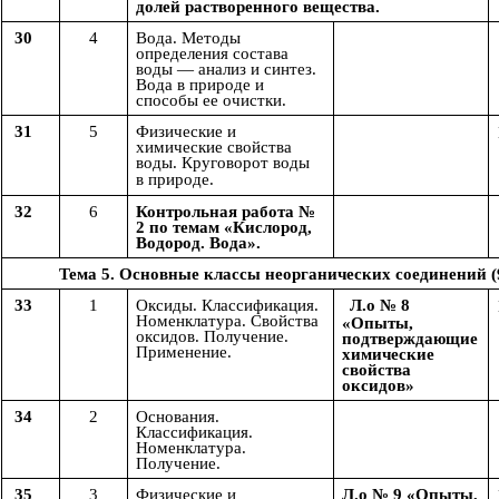
долей растворенного вещества.
30
4
Вода. Методы
определения состава
воды — анализ и синтез.
Вода в природе и
способы ее очистки.
31
5
Физические и
химические свойства
воды. Круговорот воды
в
природе.
32
6
Контрольная работа №
2 по темам «Кислород,
Водород. Вода».
Тема 5. Основные классы неорганических соединений (
33
1
Оксиды. Классификация.
Л.о № 8
Номенклатура. Свойства
«Опыты,
оксидов. Получение.
подтверждающие
Применение.
химические
свойства
оксидов»
34
2
Основания.
Классификация.
Номенклатура.
Получение.
35
3
Физические и
Л.о № 9 «Опыты,