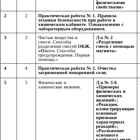
физическими
свойствами»
2
2
Практическая работа № 1.
Правила
техники безопасности при работе в
химическом кабинете. Ознакомление с
лабораторным оборудованием.
3
3
Чистые вещества и
Л.о № 2
смеси. Способы
«Разделение
разделения смесей
ОБЖ.
смеси с помощью
«О
жоги. Способы
магнита»
предупреждения. Первая
помощь.»
4
4
Практическая работа № 2. Очистка
загрязненной поваренной соли.
5
5
Физические и
Л.о № 3-6
химические явления.
«Примеры
физических и
химических
явлений»;
«Реакции,
иллюстрирующие
основные
признаки
характерных
реакций»;
«Разложение
основного
карбоната меди