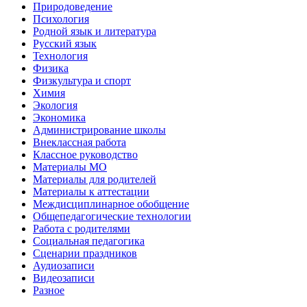
Природоведение
Психология
Родной язык и литература
Русский язык
Технология
Физика
Физкультура и спорт
Химия
Экология
Экономика
Администрирование школы
Внеклассная работа
Классное руководство
Материалы МО
Материалы для родителей
Материалы к аттестации
Междисциплинарное обобщение
Общепедагогические технологии
Работа с родителями
Социальная педагогика
Сценарии праздников
Аудиозаписи
Видеозаписи
Разное