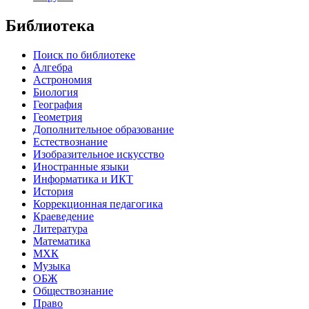
Библиотека
Поиск по библиотеке
Алгебра
Астрономия
Биология
География
Геометрия
Дополнительное образование
Естествознание
Изобразительное искусство
Иностранные языки
Информатика и ИКТ
История
Коррекционная педагогика
Краеведение
Литература
Математика
МХК
Музыка
ОБЖ
Обществознание
Право