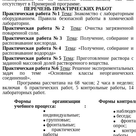
отсутствует в Примерной программе.
ПЕРЕЧЕНЬ ПРАКТИЧЕСКИХ РАБОТ
Практическая работа №1
Тема
: Знакомство с лабораторным
оборудованием. Правила безопасной работы в химической
лаборатории.
Практическая работа №2
Тема
: Очистка загрязненной
поваренной соли.
Практическая работа №3
Тема
: Получение, собирание и
распознавание кислорода.
Практическая работа №4
Тема
: «Получение, собирание и
распознавание водорода»
Практическая работа №5
Тема
: Приготовление раствора с
заданной массовой долей растворенного вещества.
Практическая работа №6
Тема
: Решение экспериментальных
задач по теме «Основные классы неорганических
соединений».
Программа рассчитана на 68 часов; 2 часа в неделю;
включая 6 практических работ, 5 контрольные работы, 14
лабораторных работ.
Формы организации
Формы контрол
учебного процесса:
:
наблюден
индивидуальные;
беседа;
групповые;
фронт
фронтальные;
опрос;
практические
контр
работы
работы