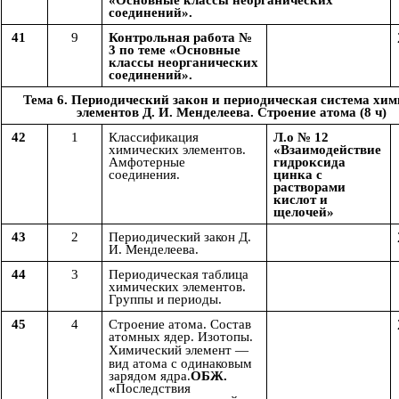
«Основные классы неорганических
соединений».
41
9
Контрольная работа №
3 по теме «Основные
классы неорганических
соединений».
Тема 6. Периодический закон и периодическая система хи
элементов Д. И. Менделеева. Строение атома (8 ч)
42
1
Классификация
Л.о № 12
химических элементов.
«Взаимодействие
Амфотерные
гидроксида
соединения.
цинка с
растворами
кислот и
щелочей»
43
2
Периодический закон Д.
И. Менделеева.
44
3
Периодическая таблица
химических элементов.
Группы и периоды.
45
4
Строение атома. Состав
атомных ядер. Изотопы.
Химический
элемент —
вид атома с одинаковым
зарядом ядра.
ОБЖ.
«
Последствия