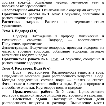
состава воздуха.
Коллекции нефти
,
каменного угля и
продуктов их переработки
.
Лабораторные опыты.
Ознакомление с образцами оксидов.
Практическая работа №3
Тема
: Получение, собирание и
распознавание кислорода.
Расчетные задачи.
Расчеты по термохимическим
уравнениям.
Тема 3.
Водород (3 ч)
Водород. Нахождение в природе. Физические и
химические свойства. Водород — восстановитель.
Получение, применение.
Демонстрации.
Получение водорода, проверка водорода на
чистоту, горение водорода, собирание водорода методом
вытеснения воздуха и воды.
Практическая работа №4
Тема
: «Получение, собирание и
распознавание водорода»
Тема 4.
Растворы. Вода (6 ч)
Вода — растворитель. Растворимость веществ в воде.
Определение массовой доли растворенного вещества. Вода.
Методы определения состава воды — анализ и синтез.
Физические и химические свойства воды. Вода в природе и
способы ее очистки. Круговорот воды в природе.
Практическая работа №5
Тема
: Приготовление
раствора с заданной массовой долей растворенного вещества.
Расчетные задачи.
Нахождение массовой доли
растворенного вещества в растворе. Вычисление массы