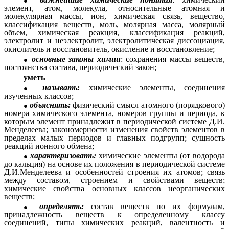
элемент, атом, молекула, относительные атомная и
молекулярная массы, ион, химическая связь, вещество,
классификация веществ, моль, молярная масса, молярный
объем, химическая реакция, классификация реакций,
электролит и неэлектролит, электролитическая диссоциация,
окислитель и восстановитель, окисление и восстановление;
основные законы химии
: сохранения массы веществ,
постоянства состава, периодический закон;
уметь
называть:
химические элементы, соединения
изученных классов;
объяснять:
физический смысл атомного (порядкового)
номера химического элемента, номеров группы и периода, к
которым элемент принадлежит в периодической системе Д.И.
Менделеева; закономерности изменения свойств элементов в
пределах малых периодов и главных подгрупп; сущность
реакций ионного обмена;
характеризовать:
химические элементы (от водорода
до кальция) на основе их положения в периодической системе
Д.И.Менделеева и особенностей строения их атомов; связь
между составом, строением и свойствами веществ;
химические свойства основных классов неорганических
веществ;
определять:
состав веществ по их формулам,
принадлежность веществ к определенному классу
соединений, типы химических реакций, валентность и