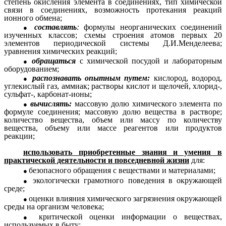
степень окисления элемента в соединениях, тип химической
связи в соединениях, возможность протекания реакций
ионного обмена;
составлять
:
формулы неорганических соединений
изученных классов; схемы строения атомов первых 20
элементов периодической системы Д.И.Менделеева;
уравнения химических реакций;
обращаться
с химической посудой и лабораторным
оборудованием;
распознавать опытным путем:
кислород, водород,
углекислый газ, аммиак; растворы кислот и щелочей, хлорид-,
сульфат-, карбонат-ионы;
вычислять:
массовую долю химического элемента по
формуле соединения; массовую долю вещества в растворе;
количество вещества, объем или массу по количеству
вещества, объему или массе реагентов или продуктов
реакции;
использовать приобретенные знания и умения в
практической деятельности и повседневной жизни
для:
безопасного обращения с веществами и материалами;
экологически грамотного поведения в окружающей
среде;
оценки влияния химического загрязнения окружающей
среды на организм человека;
критической оценки информации о веществах,
используемых в быту;