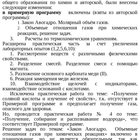
общего образования по химии и авторской, были внесены
следующие изменения:
в
примерную программу
включены (взяты из авторской
программы):
Закон Авогадро. Молярный объём газов.
Объемные отношения газов при химических
реакциях, решение задач.
3. Расчеты по термохимическим уравнениям.
Расширена практическая часть за счет увеличения
лабораторных опытов (1,2,5,6,10):
1. Рассмотрение веществ с различными физическими
свойствами.
2. Разделение смесей. Разделение смеси с помощью
магнита.
5. Разложение основного карбоната меди (II).
6. Реакция замещения меди железом.
10. Взаимодействие щелочей с индикаторами,
взаимодействие оснований с кислотами.
Исключена практическая работа по теме: «Получение
соляной кислоты и изучение её свойств», т.к. отсутствует в
Примерной программе и предполагает получение газа,
опасного для здоровья.
Но, проводится практическая работа № 4
по теме:
«Получение, собирание и распознавание водорода», что
соответствует Примерной программе.
Решение задач по темам: «Закон Авогадро. Объемные
отношения газов при химических реакциях» включено в
планирование, но не является обязательным, так как