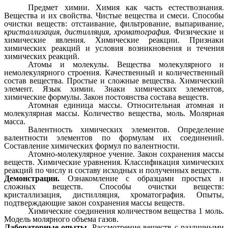
Предмет химии. Химия как часть естествознания.
Вещества и их свойства. Чистые вещества и смеси. Способы
очистки веществ: отстаивание, фильтрование, выпаривание,
кристаллизация
,
дистилляция
,
хроматография
. Физические и
химические явления. Химические реакции. Признаки
химических реакций и условия возникновения и течения
химических реакций.
Атомы и молекулы. Вещества молекулярного и
немолекулярного строения. Качественный и количественный
состав вещества. Простые и сложные вещества. Химический
элемент. Язык химии. Знаки химических элементов,
химические формулы. Закон постоянства состава веществ.
Атомная единица массы. Относительная атомная и
молекулярная массы. Количество вещества, моль. Молярная
масса.
Валентность химических элементов. Определение
валентности элементов по формулам их соединений.
Составление химических формул по валентности.
Атомно-молекулярное учение. Закон сохранения массы
веществ. Химические уравнения. Классификация химических
реакций по числу и составу исходных и полученных веществ.
Демонстрации.
Ознакомление с образцами простых и
сложных веществ. Способы очистки веществ:
кристаллизация, дистилляция, хроматография. Опыты,
подтверждающие закон сохранения массы веществ.
Химические соединения количеством вещества 1 моль.
Модель молярного объема газов.
Лабораторные опыты.
Рассмотрение веществ с различными