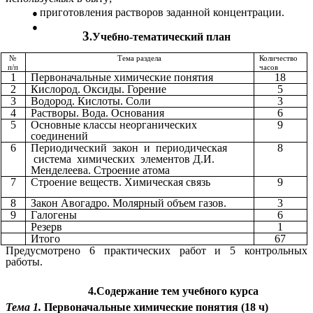
приготовления растворов заданной концентрации.
3
.Учебно-тематический план
№
Тема раздела
Количество
п/п
часов
1
Первоначальные химические понятия
18
2
Кислород. Оксиды. Горение
5
3
Водород. Кислоты. Соли
3
4
Растворы. Вода. Основания
6
5
Основные классы неорганических
9
соединений
6
Периодический закон и периодическая
8
система химических элементов Д.И.
Менделеева. Строение атома
7
Строение веществ. Химическая связь
9
8
Закон Авогадро. Молярный объем газов.
3
9
Галогены
6
Резерв
1
Итого
67
Предусмотрено 6 практических работ и 5 контрольных
работы.
4.Содержание тем учебного курса
Тема 1.
Первоначальные химические понятия (18 ч)