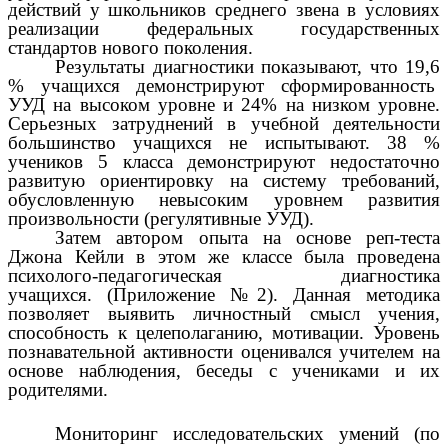
действий у школьников среднего звена в условиях
реализации федеральных государственных
стандартов нового поколения.
Результаты диагностики показывают, что 19,6
% учащихся демонстрируют сформированность
УУД на высоком уровне и 24% на низком уровне.
Серьезных затруднений в учебной деятельности
большинство учащихся не испытывают. 38 %
учеников 5 класса демонстрируют недостаточно
развитую ориентировку на систему требований,
обусловленную невысоким уровнем развития
произвольности (регулятивные УУД).
Затем автором опыта н
а основе реп-теста
Джона Кейли в этом же классе была проведена
психолого-педагогическая диагностика
учащихся.
(Приложение №2). Данная методика
позволяет выявить личностный смысл учения,
способность к целеполаганию, мотивации. Уровень
познавательной активности оценивался учи
телем
на
основе наблюдения, беседы с учениками и их
родителями.
Мониторинг исследовательских умений (по