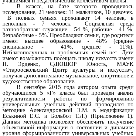
учащимися и педагогическим коллективом школы.
В классе, на базе которого проводилось
исследование, 21 человек: 11 мальчиков, 10 девочек.
В полных семьях проживают 14 человек, в
неполных - 7 человек. Социальная среда
разнообразная: служащие - 54 %, рабочие - 41 %,
безработные - 5%. Преобладают семьи, где родители
имеют высшее образование - 48% (средне-
специальное - 41%, среднее - 11%).
Неблагополучных и проблемных семей нет. Дети
имеют возможность посещать школу искусств имени
Н. Эрденко,
СДЮШОР Юность,
МАУК
«Старооскольский Центр культуры и искусств»,
получая дополнительное музыкальное, спортивное и
художественное образование.
В сентябре 2015 года автором опыта среди
обучающихся 5 «Г» класса был проведен анализ
результативности работы по формированию
универсальных учебных действий проводился по
методике Александровской Э.М. в модификации
Еськиной Е.С. и Больбот Т.Л.) (Приложение 1).
Данная методика позволяет обеспечить получение
объективной информации о состоянии и динамике
уровня сформированности универсальных учебных