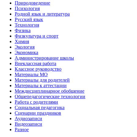
Природоведение
Психология
Родной язык и литература
Русский язык
Технология
Физика
Физкультура и спорт
Химия
Экология
Экономика
Администрирование школы
Внеклассная работа
Классное руководство
Материалы МО
Материалы для родителей
Материалы к аттестации
Междисциплинарное обобщение
Общепедагогические технологии
Работа с родителями
Социальная педагогика
Сценарии праздников
Аудиозаписи
Видеозаписи
Разное