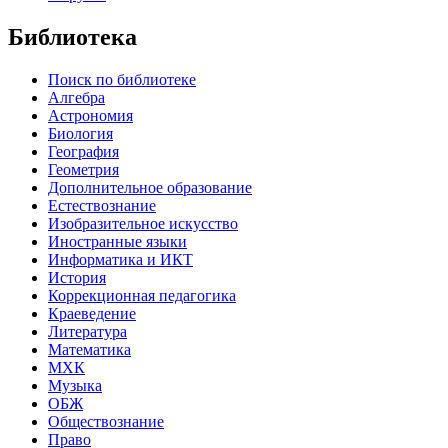
Библиотека
Поиск по библиотеке
Алгебра
Астрономия
Биология
География
Геометрия
Дополнительное образование
Естествознание
Изобразительное искусство
Иностранные языки
Информатика и ИКТ
История
Коррекционная педагогика
Краеведение
Литература
Математика
МХК
Музыка
ОБЖ
Обществознание
Право