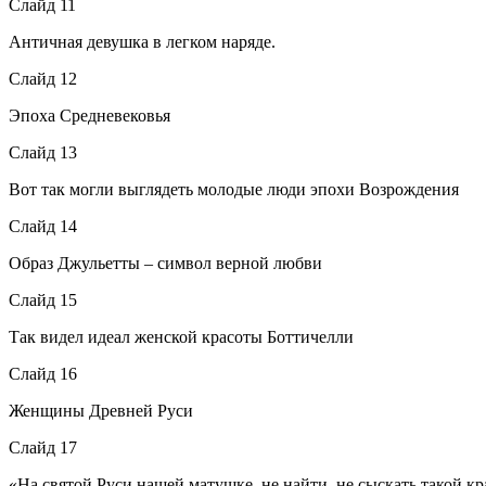
Слайд 11
Античная девушка в легком наряде.
Слайд 12
Эпоха Средневековья
Слайд 13
Вот так могли выглядеть молодые люди эпохи Возрождения
Слайд 14
Образ Джульетты – символ верной любви
Слайд 15
Так видел идеал женской красоты Боттичелли
Слайд 16
Женщины Древней Руси
Слайд 17
«На святой Руси нашей матушке, не найти, не сыскать такой 