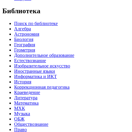
Библиотека
Поиск по библиотеке
Алгебра
Астрономия
Биология
География
Геометрия
Дополнительное образование
Естествознание
Изобразительное искусство
Иностранные языки
Информатика и ИКТ
История
Коррекционная педагогика
Краеведение
Литература
Математика
МХК
Музыка
ОБЖ
Обществознание
Право