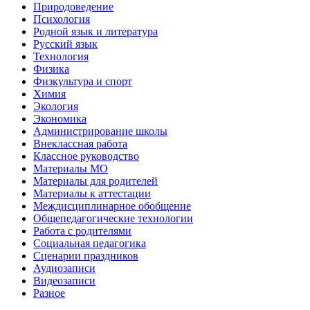
Природоведение
Психология
Родной язык и литература
Русский язык
Технология
Физика
Физкультура и спорт
Химия
Экология
Экономика
Администрирование школы
Внеклассная работа
Классное руководство
Материалы МО
Материалы для родителей
Материалы к аттестации
Междисциплинарное обобщение
Общепедагогические технологии
Работа с родителями
Социальная педагогика
Сценарии праздников
Аудиозаписи
Видеозаписи
Разное