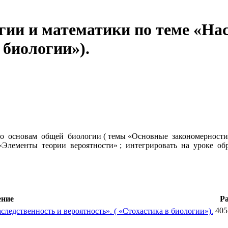
ии и математики по теме «Нас
 биологии»).
по основам общей биологии ( темы «Основные закономерности
«Элементы теории вероятности» ; интегрировать на уроке о
ние
Р
405
ледственность и вероятность». ( «Стохастика в биологии»).