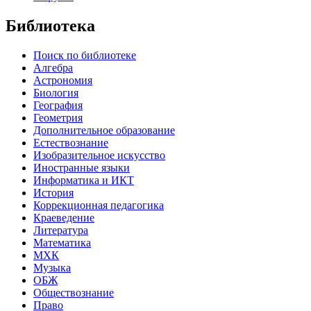
Библиотека
Поиск по библиотеке
Алгебра
Астрономия
Биология
География
Геометрия
Дополнительное образование
Естествознание
Изобразительное искусство
Иностранные языки
Информатика и ИКТ
История
Коррекционная педагогика
Краеведение
Литература
Математика
МХК
Музыка
ОБЖ
Обществознание
Право