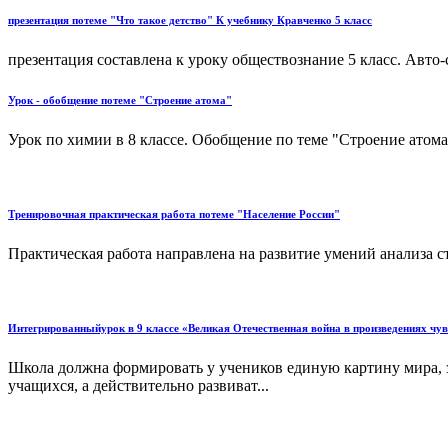
презентация потеме "Что такое детство" К учебнику Кравченко 5 класс
презентация составлена к уроку обществознание 5 класс. Авто-с
Урок - обобщение потеме "Строение атома"
Урок по химии в 8 классе. Обобщение по теме "Строение атома
Тренировочная практическая работа потеме "Население России"
Практическая работа направлена на развитие умений анализа ст
Интегрированныйурок в 9 классе «Великая Отечественная война в произведениях чув
Школа должна формировать у учеников единую картину мира, 
учащихся, а действительно развиват...