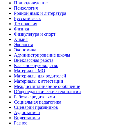
Природоведение
Психология
Родной язык и литература
Русский язык
Технология
Физика
Физкультура и спорт
Химия
Экология
Экономика
Администрирование школы
Внеклассная работа
Классное руководство
Материалы МО
Материалы для родителей
Материалы к аттестации
Междисциплинарное обобщение
Общепедагогические технологии
Работа с родителями
Социальная педагогика
Сценарии праздников
Аудиозаписи
Видеозаписи
Разное