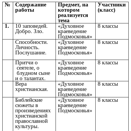
№
Содержание
Предмет, на
Участники
работы
котором
(класс)
реализуется
тема
1.
10 заповедей.
«Духовное
8 классы
Добро. Зло.
краеведение
Подмосковья»
Способности.
«Духовное
8 классы
Личность.
краеведение
Послушание.
Подмосковья»
Притчи о
«Духовное
8 классы
сеятеле, о
краеведение
блудном сыне
Подмосковья»
и о талантах.
Вера
«Духовное
8 классы
христианская.
краеведение
Подмосковья»
Библейские
«Духовное
8 классы
сюжеты в
краеведение
произведениях
Подмосковья»
христианской
православной
культуры.