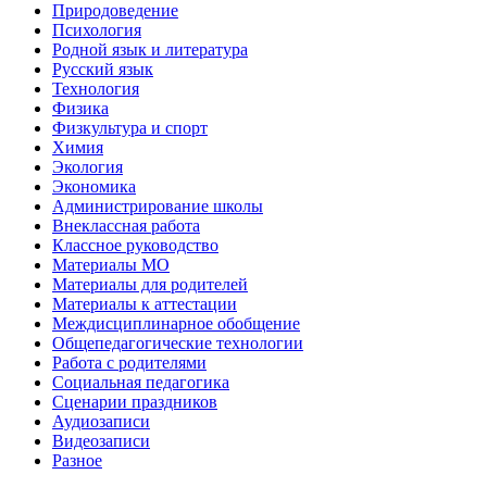
Природоведение
Психология
Родной язык и литература
Русский язык
Технология
Физика
Физкультура и спорт
Химия
Экология
Экономика
Администрирование школы
Внеклассная работа
Классное руководство
Материалы МО
Материалы для родителей
Материалы к аттестации
Междисциплинарное обобщение
Общепедагогические технологии
Работа с родителями
Социальная педагогика
Сценарии праздников
Аудиозаписи
Видеозаписи
Разное