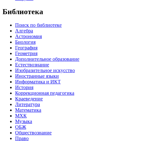
Библиотека
Поиск по библиотеке
Алгебра
Астрономия
Биология
География
Геометрия
Дополнительное образование
Естествознание
Изобразительное искусство
Иностранные языки
Информатика и ИКТ
История
Коррекционная педагогика
Краеведение
Литература
Математика
МХК
Музыка
ОБЖ
Обществознание
Право