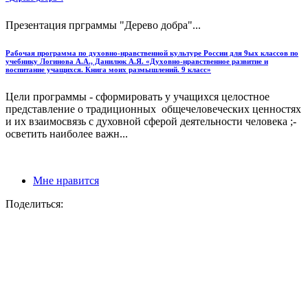
Презентация прграммы "Дерево добра"...
Рабочая программа по духовно-нравственной культуре России для 9ых классов по
учебнику Логинова А.А., Данилюк А.Я. «Духовно-нравственное развитие и
воспитание учащихся. Книга моих размышлений. 9 класс»
Цели программы - сформировать у учащихся целостное
представление о традиционных общечеловеческих ценностях
и их взаимосвязь с духовной сферой деятельности человека ;-
осветить наиболее важн...
Мне нравится
Поделиться: