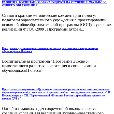
РАЗВИТИЯ, ВОСПИТАНИЯ ОБУЧАЮЩИХСЯ НА СТУПЕНИ НАЧАЛЬНОГО
ОБЩЕГО ОБРАЗОВАНИЯ
Статья и краткие методические комментарии помогут
педагогам образовательного учреждения в проектировании
основной общеобразовательной программы (ООП) в условиях
реализации ФГОС-2009 , Программы духовн...
Программа духовно-нравственного развития, воспитания и социализации
обучающихся 11класса
Воспитательная программа "Программа духовно-
нравственного развития, воспитания и социализации
обучающихся11класса"...
Программа эксперимента «Духовно-нравственное развитие и воспитание личности
через внедрение в образовательный процесс учебно - методического комплекта С.В.
Перевезенцева и Т.В. Перевезенцевой «История России с древнейших времен до
начала XVI в"
Одной из главных задач современной школы является
создание условий для реализации духовно-нравственного