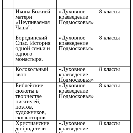
Икона Божией
«Духовное
8 классы
матери
краеведение
«Неупиваемая
Подмосковья»
Чаша".
Бородинский
«Духовное
8 классы
Спас. История
краеведение
одной семьи и
Подмосковья»
одного
монастыря.
Колокольный
«Духовное
8 классы
звон.
краеведение
Подмосковья»
Библейские
«Духовное
8 классы
сюжеты в
краеведение
творчестве
Подмосковья»
писателей,
поэтов,
художников,
скульпторов.
Христианские
«Духовное
8 классы
добродетели.
краеведение