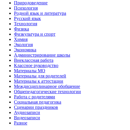
Природоведение
Психология
Родной язык и литература
Русский язык
Технология
Физика
Физкультура и спорт
Химия
Экология
Экономика
Администрирование школы
Внеклассная работа
Классное руководство
Материалы МО
Материалы для родителей
Материалы к аттестации
Междисциплинарное обобщение
Общепедагогические технологии
Работа с родителями
Социальная педагогика
Сценарии праздников
Аудиозаписи
Видеозаписи
Разное