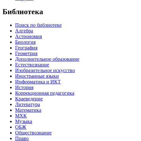
Библиотека
Поиск по библиотеке
Алгебра
Астрономия
Биология
География
Геометрия
Дополнительное образование
Естествознание
Изобразительное искусство
Иностранные языки
Информатика и ИКТ
История
Коррекционная педагогика
Краеведение
Литература
Математика
МХК
Музыка
ОБЖ
Обществознание
Право