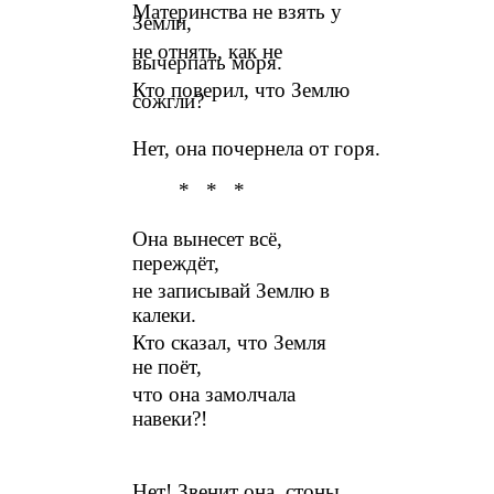
Материнства не взять у
Земли,
не отнять, как не
вычерпать моря.
Кто поверил, что Землю
сожгли?
Нет, она почернела от горя.
* * *
Она вынесет всё,
переждёт,
не записывай Землю в
калеки.
Кто сказал, что Земля
не поёт,
что она замолчала
навеки?!
Нет! Звенит она, стоны