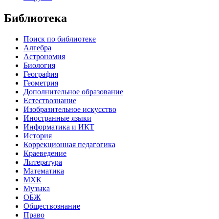
Библиотека
Поиск по библиотеке
Алгебра
Астрономия
Биология
География
Геометрия
Дополнительное образование
Естествознание
Изобразительное искусство
Иностранные языки
Информатика и ИКТ
История
Коррекционная педагогика
Краеведение
Литература
Математика
МХК
Музыка
ОБЖ
Обществознание
Право