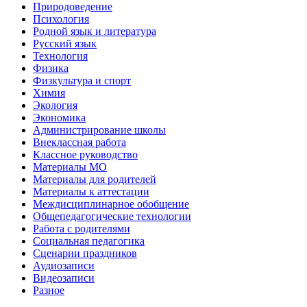
Природоведение
Психология
Родной язык и литература
Русский язык
Технология
Физика
Физкультура и спорт
Химия
Экология
Экономика
Администрирование школы
Внеклассная работа
Классное руководство
Материалы МО
Материалы для родителей
Материалы к аттестации
Междисциплинарное обобщение
Общепедагогические технологии
Работа с родителями
Социальная педагогика
Сценарии праздников
Аудиозаписи
Видеозаписи
Разное