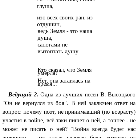
глуша,
изо всех своих ран, из
отдушин,
ведь Земля - это наша
душа,
сапогами не
вытоптать душу.
Кто сказал, что Земля
умерла?
Нет, она затаилась на
время...
Ведущий 2.
Одна из лучших песен В. Высоцкого
"Он не вернулся из боя". В ней заключен ответ на
вопрос: почему поэт, не принимавший (по возрасту)
участия в войне, всё-таки пишет о ней, а точнее - не
может не писать о ней? "Война всегда будет нас
волновать - это такая великая беда, которая на