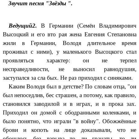
Звучит песня "Звёзды ".
Ведущий2.
В Германии (Семён Владимирович
Высоцкий и его вто рая жена Евгения Степановна
жили в Германии, Володя длительное время
проживал с ними), у маленького Высоцкого стал
проявляться характер: он не терпел
несправедливости, не выносил равнодушия,
заступался за сла бых. Не раз приходил с синяками.
Каким Володя был в детстве? По словам отца, "он
был непоседлив, бес страшен, а потому, как правило,
становился заводилой и в играх, и в прока зах.
Приходил он домой с ободранными коленками, и
было понятно, что играли "в войну". Обожжённые
брови и копоть на лице доказывали, что не
обошлось без взрыва то ли гранаты, то ли