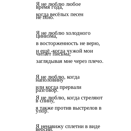
Я не люблю любое
время года,
когда весёлых песен
не пою.
Я не люблю холодного
цинизма,
в восторженность не верю,
и ещё -когда чужой мои
читает письма,
заглядывая мне через плечо.
Я не люблю, когда
наполовину
или когда прервали
разговор.
Я не люблю, когда стреляют
в спину,
я также против выстрелов в
упор.
Я ненавижу сплетни в виде
версий,