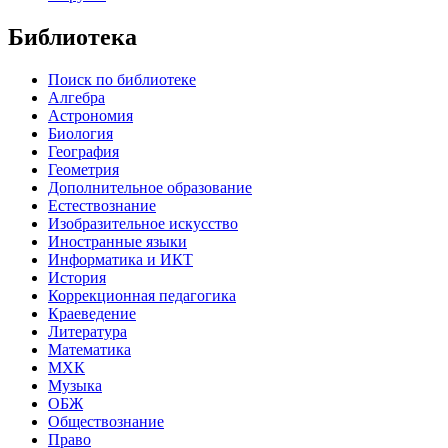
Библиотека
Поиск по библиотеке
Алгебра
Астрономия
Биология
География
Геометрия
Дополнительное образование
Естествознание
Изобразительное искусство
Иностранные языки
Информатика и ИКТ
История
Коррекционная педагогика
Краеведение
Литература
Математика
МХК
Музыка
ОБЖ
Обществознание
Право