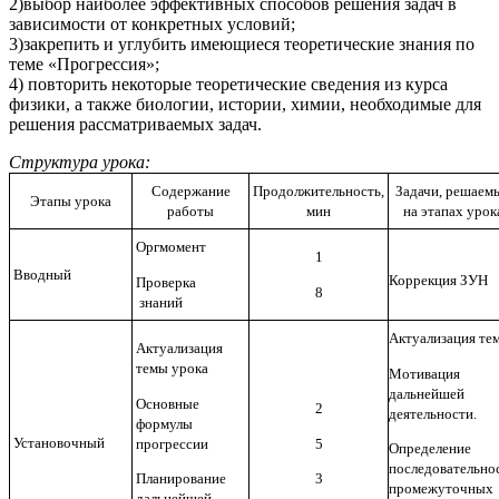
2)выбор наиболее эффективных способов решения задач в
зависимости от конкретных условий;
3)закрепить и углубить имеющиеся теоретические знания по
теме «Прогрессия»;
4) повторить некоторые теоретические сведения из курса
физики, а также биологии, истории, химии, необходимые для
решения рассматриваемых задач.
Структура урока:
Содержание
Продолжительность,
Задачи, решаем
Этапы урока
работы
мин
на этапах урок
Оргмомент
1
Вводный
Коррекция ЗУН
Проверка
8
знаний
Актуализация те
Актуализация
темы урока
Мотивация
дальнейшей
Основные
2
деятельности.
формулы
Установочный
прогрессии
5
Определение
последовательно
Планирование
3
промежуточных
дальнейшей