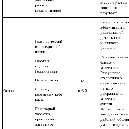
этапов с учетом
работы
конечного
(целеполагание)
результата.
Создание услови
эффективной и
рациональной
деятельности
Роль прогрессий
учащихся и
в повседневной
учителей.
жизни
Развитие интерес
Работа в
физике и
группах.
математике.
Решение задач
Разрушение
стереотипа о
Отчеты групп
20
существовании
четкого
В период
от3-5
Основной
разграничения
перемены - кафе
математики и
пауза
физики.
5
Прикладной
Формирование
характер
коммуникативны
прогрессии в
действий: общен
литературе,
умение вступать 