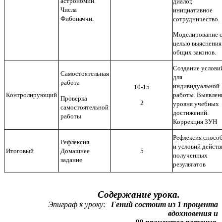
астрономии.
диалог,
Числа
инициативное
Фибоначчи.
сотрудничество.
Моделирование 
целью выяснения
общих законов.
Создание услови
Самостоятельная
для
работа
индивидуальной
10-15
Контролирующий
работы. Выявлен
Проверка
2
уровня учебных
самостоятельной
достижений.
работы
Коррекция ЗУН
Рефлексия спосо
Рефлексия.
и условий действ
Итоговый
Домашнее
5
полученных
задание
результатов
Содержание урока.
Эпиграф к уроку
:
Гений состоит из 1 процента
вдохновения и