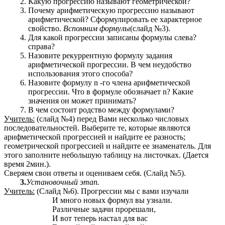
Какую прогрессию называют геометрической?
Почему арифметическую прогрессию называют
арифметической? Сформулировать ее характерное
свойство.
Вспомним формулы
(слайд №3).
Для какой прогрессии записаны формулы слева?
справа?
Назовите рекуррентную формулу задания
арифметической прогрессии. В чем неудобство
использования этого способа?
Назовите формулу
n
-го члена арифметической
прогрессии. Что в формуле обозначает
n? Какие
значения он может принимать?
В чем состоит родство между формулами?
Учитель:
(слайд №4) перед Вами несколько числовых
последовательностей. Выберите те, которые являются
арифметической прогрессией и найдите ее разность;
геометрической прогрессией и найдите ее знаменатель. Для
этого заполните небольшую таблицу на листочках. (Дается
время 2мин.).
Сверяем свои ответы и оцениваем себя. (Слайд №5).
3.
Установочный этап.
Учитель:
(Слайд №6). Прогрессии мы с вами изучали
И много новых формул вы узнали.
Различные задачи прорешали,
И вот теперь настал для вас