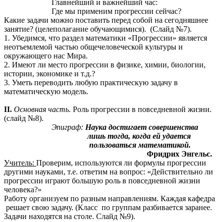
Главнейший и важнейший час:
Где мы применим прогрессии сейчас?
Какие задачи можно поставить перед собой на сегодняшнее
занятие? (целеполагание обучающимися). (Слайд №7).
1. Убедимся, что раздел математики «Прогрессии» является
неотъемлемой частью общечеловеческой культуры и
окружающего нас Мира.
2. Имеют ли место прогрессии в физике, химии, биологии,
истории, экономике и т.д.?
3. Уметь переводить любую практическую задачу в
математическую модель.
II.
Основная часть.
Роль прогрессии в повседневной жизни.
(слайд №8).
Эпиграф:
Наука достигает совершенства
лишь тогда, когда ей удается
пользоваться математикой.
Фридрих Энгельс.
Учитель:
Проверим, используются ли формулы прогрессии
другими науками, т.е. ответим на вопрос: «Действительно ли
прогрессии играют большую роль в повседневной жизни
человека?»
Работу организуем по разным направлениям. Каждая кафедра
решает свою задачу. (Класс по группам разбивается заранее.
Задачи находятся на столе. Слайд №9).