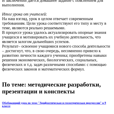
В заключении дается домашнее задание с пояснением для
выполнения.
Итог урока от учителей
:
На наш взгляд, урок в целом отвечает современным
требованиям. Цели урока соответствуют его типу и месту в
теме, являются реально решаемыми.
В процессе урока удалось актуализировать опорные знания
учащихся и мотивировать их учебную деятельность, что
является залогом дальнейших успехов.
Результат– освоение учащимися нового способа деятельности
– достигнут, что, в свою очередь, несомненно привело к
развитию личности каждого ученика; приобретены навыки
решения экономических, биологических, социальных,
физических и т.д. задач различными способами: с помощью
физических законов и математических формул.
По теме: методические разработки,
презентации и конспекты
Обобщающий урок по теме "Арифметическая и геометрическая прогрессии" в 9
классе