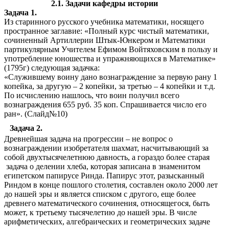
2.1. Задачи кафедры истории
Задача 1.
Из старинного русского учебника математики, носящего
пространное заглавие: «Полный курс чистый математики,
сочиненный Артиллерии Штык-Юнкером и Математики
партикулярным Учителем Ефимом Войтяховским в пользу и
употребление юношества и упражняющихся в Математике»
(1795г) следующая задачка:
«Служившему воину дано вознаграждение за первую рану 1
копейка, за другую – 2 копейки, за третью – 4 копейки и т.д.
По исчислению нашлось, что воин получил всего
вознаграждения 655 руб. 35 коп. Спрашивается число его
ран». (Слайд№10)
Задача 2.
Древнейшая задача на прогрессии – не вопрос о
вознаграждении изобретателя шахмат, насчитывающий за
собой двухтысячелетнюю давность, а гораздо более старая
задача о делении хлеба, которая записана в знаменитом
египетском папирусе Ринда. Папирус этот, разысканный
Риндом в конце пошлого столетия, составлен около 2000 лет
до нашей эры и является списком с другого, еще более
древнего математического сочинения, относящегося, быть
может, к третьему тысячелетию до нашей эры. В числе
арифметических, алгебраических и геометрических задаче