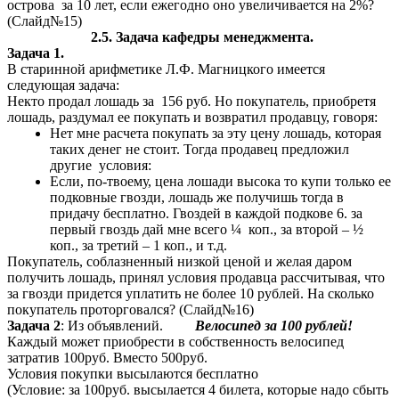
острова за 10 лет, если ежегодно оно увеличивается на 2%?
(Слайд№15)
2.5. Задача кафедры менеджмента.
Задача 1.
В старинной арифметике Л.Ф. Магницкого имеется
следующая задача:
Некто продал лошадь за 156 руб. Но покупатель, приобретя
лошадь, раздумал ее покупать и возвратил продавцу, говоря:
Нет мне расчета покупать за эту цену лошадь, которая
таких денег не стоит. Тогда продавец предложил
другие условия:
Если, по-твоему, цена лошади высока то купи только ее
подковные гвозди, лошадь же получишь тогда в
придачу бесплатно. Гвоздей в каждой подкове 6. за
первый гвоздь дай мне всего ¼ коп., за второй – ½
коп., за третий – 1 коп., и т.д.
Покупатель, соблазненный низкой ценой и желая даром
получить лошадь, принял условия продавца рассчитывая, что
за гвозди придется уплатить не более 10 рублей. На сколько
покупатель проторговался? (Слайд№16)
Задача 2
: Из объявлений.
Велосипед за 100 рублей!
Каждый может приобрести в собственность велосипед
затратив 100руб. Вместо 500руб.
Условия покупки высылаются бесплатно
(Условие: за 100руб. высылается 4 билета, которые надо сбыть