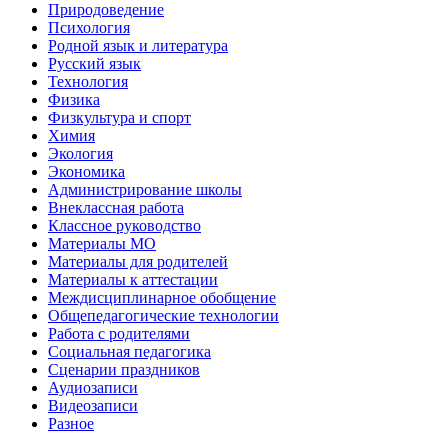
Природоведение
Психология
Родной язык и литература
Русский язык
Технология
Физика
Физкультура и спорт
Химия
Экология
Экономика
Администрирование школы
Внеклассная работа
Классное руководство
Материалы МО
Материалы для родителей
Материалы к аттестации
Междисциплинарное обобщение
Общепедагогические технологии
Работа с родителями
Социальная педагогика
Сценарии праздников
Аудиозаписи
Видеозаписи
Разное