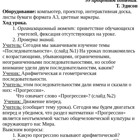
99 процентов потения
.
Т. Эдисон
Оборудование:
компьютер, проектор, интерактивная доска,
листы бумаги формата А3, цветные маркеры.
Ход урока.
Организационный момент:
приветствие обучающихся
учителей, фиксация отсутствующих на уроке.
Проверка знаний.
Учитель:
Сегодня мы заканчиваем изучение темы
«Последовательности». (слайд №1) На уроках познакомились
с возрастающими, убывающими, ограниченными,
неограниченными последовательностями, но особое
внимание удели двум последовательностям, каким?
Ученик:
Арифметическая и геометрическая
последовательности.
Учитель:
этим последовательностям дали имена и сказали о
них: «Прогрессии».
Что означает слово «Прогрессия»? (слайд №2)
Ученик:
Движение вперед.
Учитель:
(сообщает тему урока). Сегодня мы будем двигаться
вперед и убедимся, что раздел математики «Прогрессии»
является неотъемлемой частью общечеловеческой культуры и
окружающего нас Мира.
Выясним вопросы:
Какую прогрессию называют арифметической?