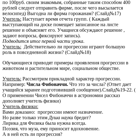
по 100руб. своим знакомым, собранные таким способом 400
рублей следует отправить фирме, после чего высылается
велосипед) Выгодна ли фирма горожанам? (Слайд№17)
Учитель:
Наступает время отчета групп. ( Каждый
выступающий на доске помещает записанное на листе
решение и объясняет его. Учащиеся обсуждают решение ,
задают вопросы, фиксируют запись).
Подводится итог первой части урока
.
Учитель:
Действительно ли прогрессии играют большую
роль в повседневной жизни? (Слайд№18)
Обучающиеся приводят примеры проявления прогрессии в
животном и растительном мире, социальном обществе.
Учитель:
Рассмотрим прикладной характер прогрессии.
Например:
Числа Фибоначчи.
Что это за числа? (Ответ дает
учащийся заранее подготовивший сообщение).Слайд№19-22. (
О применении Чисел Фибоначчи в астрономии рассказ
дополняет учитель физики)
Учитель физики:
Вами доказано: прогрессии имеют назначение.
Но разве только этим
Душа науки
бредит?
Лирика для Физика была нужна всегда.
Поэзия, что муза, ему приносит вдохновение.
А в ней есть ли прогрессия?