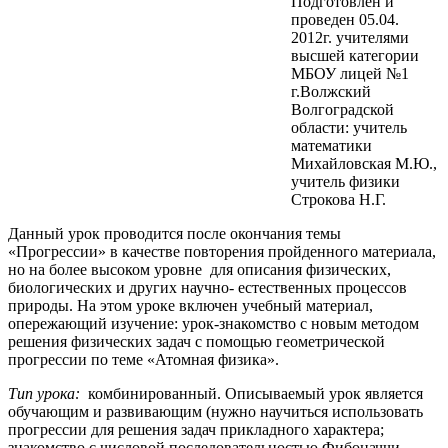
Подготовлен и
проведен 05.04.
2012г. учителями
высшей категории
МБОУ лицей №1
г.Волжский
Волгоградской
области: учитель
математики
Михайловская М.Ю.,
учитель физики
Строкова Н.Г.
Данный урок проводится после окончания темы
«Прогрессии» в качестве повторения пройденного материала,
но на более высоком уровне для описания физических,
биологических и других научно- естественных процессов
природы. На этом уроке включен учебный материал,
опережающий изучение: урок-знакомство с новым методом
решения физических задач с помощью геометрической
прогрессии по теме «Атомная физика».
Тип урока:
комбинированный. Описываемый урок является
обучающим и развивающим (нужно научиться использовать
прогрессии для решения задач прикладного характера;
знакомство с числовой последовательностью Фибоначчи,