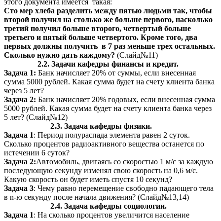
этого документа имеется такая:
Сто мер хлеба разделить между пятью людьми так, чтобы
второй получил на столько же больше первого, насколько
третий получил больше второго, четвертый больше
третьего и пятый больше четвертого. Кроме того, два
первых должны получить в 7 раз меньше трех остальных.
Сколько нужно дать каждому?
(Слайд№11)
2.2. Задачи кафедры финансы и кредит.
Задача 1:
Банк начисляет 20% от суммы, если внесенная
сумма 5000 рублей. Какая сумма будет на счету клиента банка
через 5 лет?
Задача 2:
Банк начисляет 20% годовых, если внесенная сумма
5000 рублей. Какая сумма будет на счету клиента банка через
5 лет? (Слайд№12)
2.3. Задача кафедры физики.
Задача 1
: Период полураспада элемента равен 2 суток.
Сколько процентов радиоактивного вещества останется по
истечении 6 суток?
Задача 2:
Автомобиль, двигаясь со скоростью 1 м/с за каждую
последующую секунду изменял свою скорость на 0,6 м/с.
Какую скорость он будет иметь спустя 10 секунд?
Задача 3
: Чему равно перемещение свободно падающего тела
в n-ю секунду после начала движения? (Слайд№13,14)
2.4. Задача кафедры социологии.
Задача 1
: На сколько процентов увеличится население