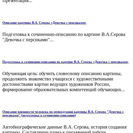
Презентация...
Описание картины В.А. Серова «Девочка с персиками»
Подготовка к сочинению-описанию по картине В.А.Серова
"Девочка с персиками"...
Подготовка к сочинению-описанию по картине В.А. Серова «Девочка с персиками»
Обучающая цель: обучить словесному описанию картины,
продолжить знакомство учащихся с художественными
достоинствами картин ведущих художников России,
формирование образовательных компетенций обучающих...
Описание внешности человека по репродукции картины В.А. Серова "Девочка с
персиками" (подготовка к сочинению-описанию)
Автобиографические данные В.А. Серова, история создания
картины. Составление плана к письменной работе....