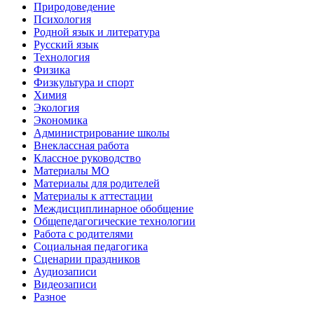
Природоведение
Психология
Родной язык и литература
Русский язык
Технология
Физика
Физкультура и спорт
Химия
Экология
Экономика
Администрирование школы
Внеклассная работа
Классное руководство
Материалы МО
Материалы для родителей
Материалы к аттестации
Междисциплинарное обобщение
Общепедагогические технологии
Работа с родителями
Социальная педагогика
Сценарии праздников
Аудиозаписи
Видеозаписи
Разное