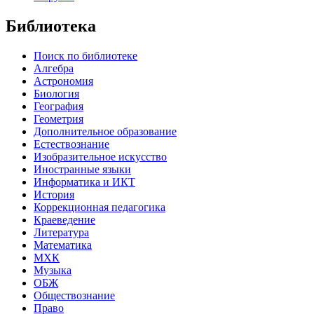
Библиотека
Поиск по библиотеке
Алгебра
Астрономия
Биология
География
Геометрия
Дополнительное образование
Естествознание
Изобразительное искусство
Иностранные языки
Информатика и ИКТ
История
Коррекционная педагогика
Краеведение
Литература
Математика
МХК
Музыка
ОБЖ
Обществознание
Право