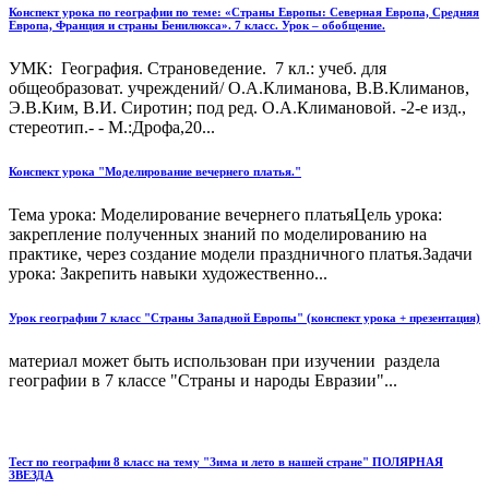
Конспект урока по географии по теме: «Страны Европы: Северная Европа, Средняя
Европа, Франция и страны Бенилюкса». 7 класс. Урок – обобщение.
УМК: География. Страноведение. 7 кл.: учеб. для
общеобразоват. учреждений/ О.А.Климанова, В.В.Климанов,
Э.В.Ким, В.И. Сиротин; под ред. О.А.Климановой. -2-е изд.,
стереотип.- - М.:Дрофа,20...
Конспект урока "Моделирование вечернего платья."
Тема урока: Моделирование вечернего платьяЦель урока:
закрепление полученных знаний по моделированию на
практике, через создание модели праздничного платья.Задачи
урока: Закрепить навыки художественно...
Урок географии 7 класс "Страны Западной Европы" (конспект урока + презентация)
материал может быть использован при изучении раздела
географии в 7 классе "Страны и народы Евразии"...
Тест по географии 8 класс на тему "Зима и лето в нашей стране" ПОЛЯРНАЯ
ЗВЕЗДА