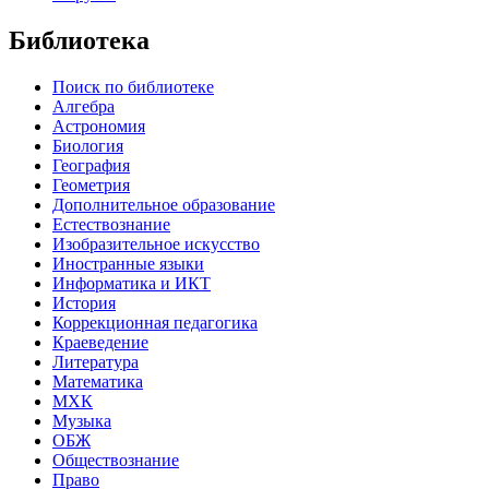
Библиотека
Поиск по библиотеке
Алгебра
Астрономия
Биология
География
Геометрия
Дополнительное образование
Естествознание
Изобразительное искусство
Иностранные языки
Информатика и ИКТ
История
Коррекционная педагогика
Краеведение
Литература
Математика
МХК
Музыка
ОБЖ
Обществознание
Право