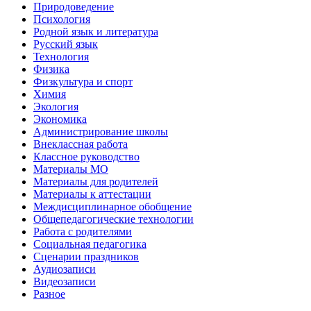
Природоведение
Психология
Родной язык и литература
Русский язык
Технология
Физика
Физкультура и спорт
Химия
Экология
Экономика
Администрирование школы
Внеклассная работа
Классное руководство
Материалы МО
Материалы для родителей
Материалы к аттестации
Междисциплинарное обобщение
Общепедагогические технологии
Работа с родителями
Социальная педагогика
Сценарии праздников
Аудиозаписи
Видеозаписи
Разное