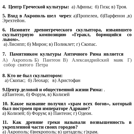
4. Центр Греческой культуры:
а) Афины; б) Гиза; в) Троя.
5. Вход в Акрополь шел через
: а)Пропелеи, б)Парфенон ,в)
Эрехтейон.
6.
Назовите древнегреческого скульптора, изваявшего
скульптурную композицию «Геракл, борющийся со
львом».
а) Лисипп; б) Мирон; в) Поликлет; г) Скопас.
7. Памятником культуры Античного Рима является
А) Акрополь Б) Пантеон В) Александрийский маяк Г)
собор святого Петра
8
.
Кто не был скульптором:
а) Скопас;
б) Леохар; в) Аристофан
9.Центр деловой и общественной жизни Рима:
.
а)Пантеон, б) Форум, в) Колизей
10. Какое название получил «храм всех богов», который
был построен при императоре Адриане?
а) Колизей; б) Форум; в) Пантеон; г) Одеон.
11. Как древние греки называли возвышенность в
укрепленной части своих городов?
а) Акрополь; б)некрополь; в) цитадель; г)храм.