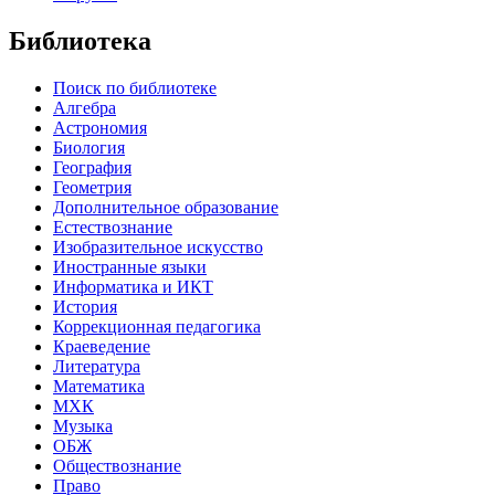
Библиотека
Поиск по библиотеке
Алгебра
Астрономия
Биология
География
Геометрия
Дополнительное образование
Естествознание
Изобразительное искусство
Иностранные языки
Информатика и ИКТ
История
Коррекционная педагогика
Краеведение
Литература
Математика
МХК
Музыка
ОБЖ
Обществознание
Право