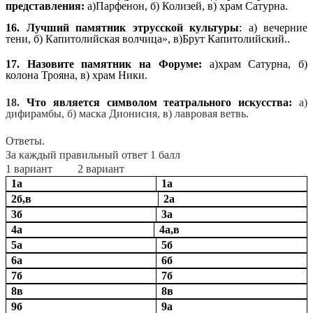
представления:
а)Парфенон, б) Колизей, в) храм Сатурна.
16. Лучший памятник этрусской культуры
: а) вечерние
тени, б) Капитолийская волчица», в)Брут Капитолийский..
17. Назовите памятник на Форуме:
а)храм Сатурна, б)
колона Трояна, в) храм Ники.
18.
Что является символом театрального искусства:
а)
дифирамбы, б) маска Дионисия, в) лавровая ветвь.
Ответы.
За каждый правильный ответ 1 балл
1 вариант 2 вариант
1а
1а
2б,в
2а
3б
3а
4а
4а,в
5а
5б
6а
6б
7б
7б
8в
8в
9б
9а