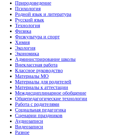
Природоведение
Психология
Родной язык и литература
Русский язык
Технология
Физика
Физкультура и спорт
Химия
Экология
Экономика
Администрирование школы
Внеклассная работа
Классное руководство
Материалы МО
Материалы для родителей
Материалы к аттестации
Междисциплинарное обобщение
Общепедагогические технологии
Работа с родителями
Социальная педагогика
Сценарии праздников
Аудиозаписи
Видеозаписи
Разное