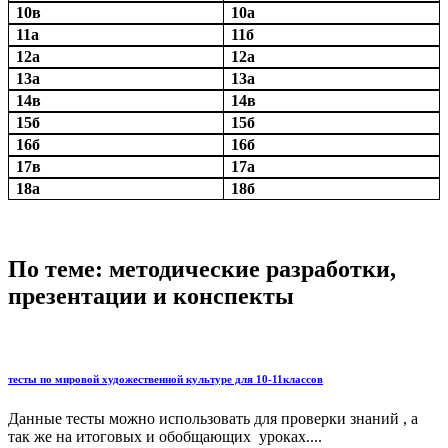
10в
10а
11а
11б
12а
12а
13а
13а
14в
14в
15б
15б
16б
16б
17в
17а
18а
18б
По теме: методические разработки,
презентации и конспекты
тесты по мировой художественной культуре для 10-11классов
Данные тесты можно использовать для проверки знаний , а
так же на итоговых и обобщающих уроках....