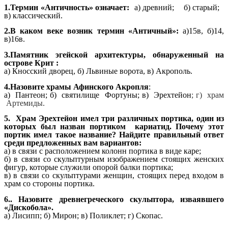
1.Термин «Античность» означает:
а) древний; б) старый;
в) классический.
2.В каком веке возник термин «Античный»:
а)15в, б)14,
в)16в.
3.Памятник эгейской архитектуры, обнаруженный на
острове Крит :
а) Кносский дворец, б) Львиные ворота, в) Акрополь.
4.Назовите храмы Афинского Акропля
:
а) Пантеон; б) святилище Фортуны;
в) Эрехтейон
;
г) храм
Артемиды.
5. Храм Эрехтейон имел три различных портика, один из
которых был назван портиком кариатид. Почему этот
портик имел такое название? Найдите правильный ответ
среди предложенных вам вариантов:
а) в связи с расположением колонн портика в виде каре;
б) в связи со скульптурным изображением стоящих женских
фигур, которые служили опорой балки портика;
в) в связи со скульптурами женщин, стоящих перед входом в
храм со стороны портика.
6.. Назовите древнегреческого скульптора, изваявшего
«Дискобола».
а) Лисипп; б) Мирон; в) Поликлет; г) Скопас.