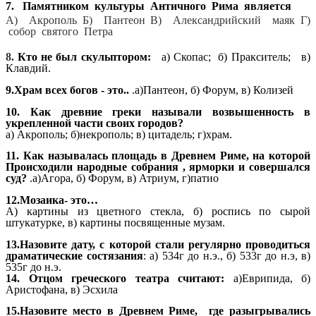
7. Памятником культуры Античного Рима является
А) Акрополь Б) Пантеон В) Александрийский маяк Г)
собор святого Петра
8.
Кто не был скульптором:
а) Скопас;
б) Пракситель; в)
Клавдий.
9.Храм всех богов - это..
.а)Пантеон, б) Форум, в) Колизей
10. Как древние греки называли возвышенность в
укрепленной части своих городов?
а) Акрополь; б)некрополь; в) цитадель; г)храм.
11. Как называлась площадь в Древнем Риме, на которой
Происходили народные собрания , ярморки и совершался
суд?
.а)Агора, б) Форум, в) Атриум, г)патио
12.Мозаика- это…
А) картины из цветного стекла, б) роспись по сырой
штукатурке, в) картины посвященные музам.
13.Назовите дату, с которой стали регулярно проводиться
драматические состязания
: а) 534г до н.э., б) 533г до н.э, в)
535г до н.э.
14. Отцом греческого театра считают:
а)Еврипида, б)
Аристофана, в) Эсхила
15.Назовите место в Древнем Риме, где разыгрывались