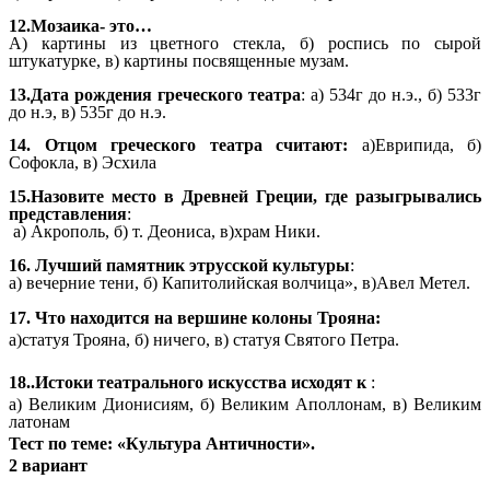
12.Мозаика- это…
А) картины из цветного стекла, б) роспись по сырой
штукатурке, в) картины посвященные музам.
13.Дата рождения греческого театра
: а) 534г до н.э., б) 533г
до н.э, в) 535г до н.э.
14. Отцом греческого театра считают:
а)Еврипида, б)
Софокла, в) Эсхила
15.Назовите место в Древней Греции, где разыгрывались
представления
:
а) Акрополь, б) т. Деониса, в)храм Ники.
16. Лучший памятник этрусской культуры
:
а) вечерние тени, б) Капитолийская волчица», в)Авел Метел.
17. Что находится на вершине колоны Трояна:
а)статуя Трояна, б) ничего, в) статуя Святого Петра.
18..Истоки театрального искусства исходят к
:
а) Великим Дионисиям, б) Великим Аполлонам, в) Великим
латонам
Тест по теме: «Культура Античности».
2 вариант