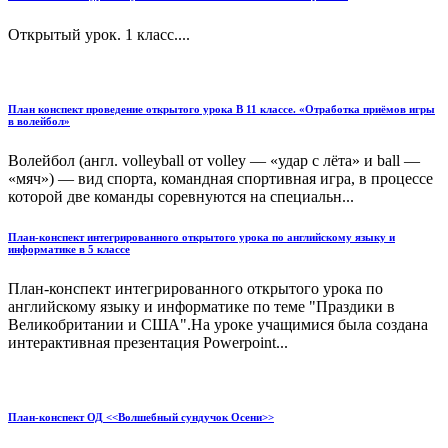
Открытый урок. 1 класс....
План конспект проведение открытого урока В 11 классе. «Отработка приёмов игры
в волейбол»
Волейбол (англ. volleyball от volley — «удар с лёта» и ball —
«мяч») — вид спорта, командная спортивная игра, в процессе
которой две команды соревнуются на специальн...
План-конспект интегрированного открытого урока по английскому языку и
информатике в 5 классе
План-конспект интегрированного открытого урока по
английскому языку и информатике по теме "Праздики в
Великобритании и США".На уроке учащимися была создана
интерактивная презентация Powerpoint...
План-конспект ОД <<Волшебный сундучок Осени>>