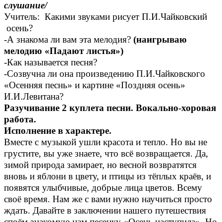
слушание/
Учитель: Какими звуками рисует П.И.Чайковский
осень?
-А знакома ли вам эта мелодия?
(наигрываю
мелодию «Падают листья»)
-Как называется песня?
-Созвучна ли она произведению П.И.Чайковского
«Осенняя песнь» и картине «Поздняя осень»
И.И.Левитана?
Разучивание 2 куплета песни. Вокально-хоровая
работа.
Исполнение в характере.
Вместе с музыкой ушли красота и тепло. Но вы не
грустите, вы уже знаете, что всё возвращается. Да,
зимой природа замирает, но весной возвратятся
вновь и яблони в цвету, и птицы из тёплых краёв, и
появятся улыбчивые, добрые лица цветов. Всему
своё время. Нам же с вами нужно научиться просто
ждать. Давайте в заключении нашего путешествия
споём знакомую нам песенку «Осень наступила». Но