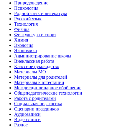
Природоведение
Психология
Родной язык и литература
Русский язык
Технология
Физика
Физкультура и спорт
Химия
Экология
Экономика
Администрирование школы
Внеклассная работа
Классное руководство
Материалы МО
Материалы для родителей
Материалы к аттестации
Междисциплинарное обобщение
Общепедагогические технологии
Работа с родителями
Социальная педагогика
Сценарии праздников
Аудиозаписи
Видеозаписи
Разное