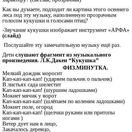
Как вы думаете, подходит ли картина этого осеннего
леса под эту музыку, наполненную прозрачным
голосом кукушки и голосами птиц?
-Звучание кукушки изображает инструмент «АРФА»
(слайд)
Послушайте эту замечательную музыку ещё раз.
Дети
слушают фрагмент из музыкального
произведения. Л.К.Дакен “Кукушка”
ФИЗ.МИНУТКА.
Мелкий дождик моросит
Кап-кап-кап-кап! (ударяем пальчик о пальчик)
В листьях сада шелестит
Кап-кап-кап-кап! (шуршим ладошками)
Мокнет мячик у ворот
Кап-кап-кап-кап! (шлёпаем по коленям ладошками)
Мокнет поле, огород
Кап-кап-кап-кап! (щелчки руками или притопы
ногами )
Ветер дует нам в лицо,
Закачалось деревцо,