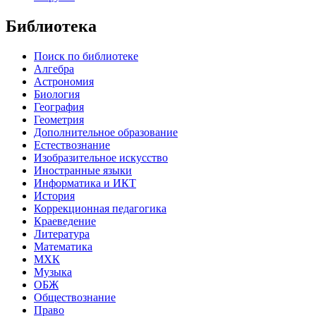
Библиотека
Поиск по библиотеке
Алгебра
Астрономия
Биология
География
Геометрия
Дополнительное образование
Естествознание
Изобразительное искусство
Иностранные языки
Информатика и ИКТ
История
Коррекционная педагогика
Краеведение
Литература
Математика
МХК
Музыка
ОБЖ
Обществознание
Право