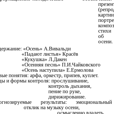
презен
(репро
картин
портр
композ
стихи
об
осени.
держание: «Осень» А.Вивальди
Падают листья» Красёв
Кукушка» Л.Дакен
сенняя песнь» П.И.Чайковского
сень наступила» Е.Ермолова
ые понятия: арфа, оркестр, припев, куплет.
ды и формы контроля: прослушивание,
онтроль дыхания,
ение по руке,
ирижирование.
огнозируемые результаты: эмоциональный
отклик на музыку осени,
смысленно владеть