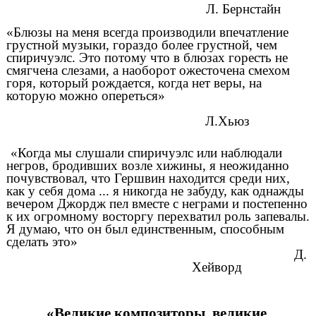
Л. Бернстайн
«Блюзы на меня всегда производили впечатление
грустной музыки, гораздо более грустной, чем
спиричуэлс. Это потому что в блюзах горесть не
смягчена слезами, а наоборот ожесточена смехом
горя, который рождается, когда нет веры, на
которую можно опереться»
Л.Хьюз
«Когда мы слушали спиричуэлс или наблюдали
негров, бродивших возле хижины, я неожиданно
почувствовал, что Гершвин находится среди них,
как у себя дома ... я никогда не забуду, как однажды
вечером Джордж пел вместе с неграми и постепенно
к их огромному восторгу перехватил роль запевалы.
Я думаю, что он был единственным, способным
сделать это»
Д.
Хейворд
«Великие композиторы, великие