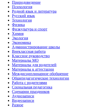
Природоведение
Психология
Родной язык и литература
Русский язык
Технология
Физика
Физкультура и спорт
Химия
Экология
Экономика
Администрирование школы
Внеклассная работа
Классное руководство
Материалы МО
Материалы для родителей
Материалы к аттестации
Междисциплинарное обобщение
Общепедагогические технологии
Работа с родителями
Социальная педагогика
Сценарии праздников
Аудиозаписи
Видеозаписи
Разное