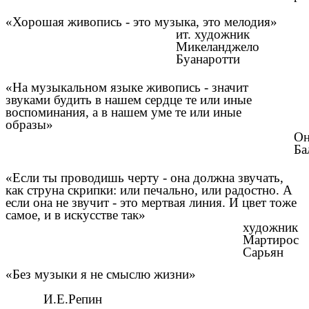
«Хорошая живопись - это музыка, это мелодия»
ит. художник
Микеланджело
Буанаротти
«На музыкальном языке живопись - значит
звуками будить в нашем сердце те или иные
воспоминания, а в нашем уме те или иные
образы»
Он
Ба
«Если ты проводишь черту - она должна звучать,
как струна скрипки: или печально, или радостно. А
если она не звучит - это мертвая линия. И цвет тоже
самое, и в искусстве так»
художник
Мартирос
Сарьян
«Без музыки я не смыслю жизни»
И.Е.Репин