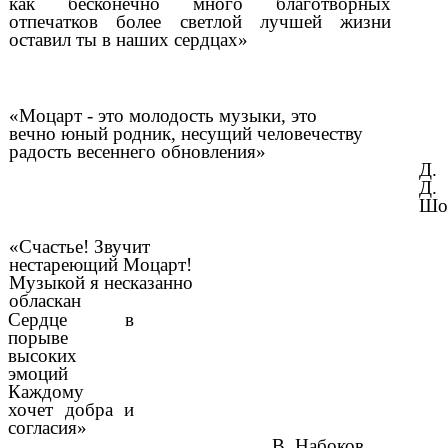
как бесконечно много благотворных
отпечатков более светлой лучшей жизни
оставил ты в наших сердцах»
«Моцарт - это молодость музыки, это
вечно юный родник, несущий человечеству
радость весеннего обновления»
Д.
Д.
Шо
«Счастье! Звучит
нестареющий Моцарт!
Музыкой я несказанно
обласкан
Сердце в
порыве
высоких
эмоций
Каждому
хочет добра и
согласия»
В. Набоков