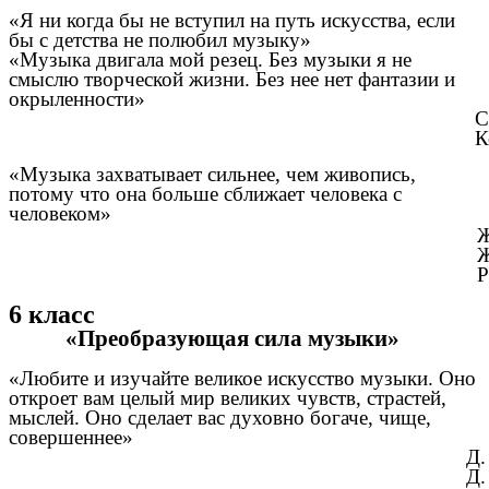
«Я ни когда бы не вступил на путь искусства, если
бы с детства не полюбил музыку»
«Музыка двигала мой резец. Без музыки я не
смыслю творческой жизни. Без нее нет фантазии и
окрыленности»
С
К
«Музыка захватывает сильнее, чем живопись,
потому что она больше сближает человека с
человеком»
Ж
Ж
Р
6 класс
«Преобразующая сила музыки»
«Любите и изучайте великое искусство музыки. Оно
откроет вам целый мир великих чувств, страстей,
мыслей. Оно сделает вас духовно богаче, чище,
совершеннее»
Д.
Д.