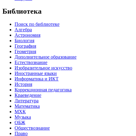
Библиотека
Поиск по библиотеке
Алгебра
Астрономия
Биология
География
Геометрия
Дополнительное образование
Естествознание
Изобразительное искусство
Иностранные языки
Информатика и ИКТ
История
Коррекционная педагогика
Краеведение
Литература
Математика
МХК
Музыка
ОБЖ
Обществознание
Право