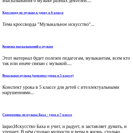
Высказывания о музыке разных деятелей....
Кроссворд по музыке к уроку в 6 классе
Тема кроссворда "Музыкальное искусство"...
Копилка высказываний о музыке
Этот материал будет полезен педагогам, музыкантам, всем кто
так или иначе связан с музыкой....
Вокальная музыка (конспект урока в 5 классе)
Конспект урока в 5 классе для детей с ителлектуальными
нарушениями...
Современна ли музыка Баха - урок в 7 классе
laquo;Искусство Баха и учит, и радует, и заставляет думать, и
утешает. В нём столько мудрости и веры в жизнь, столько