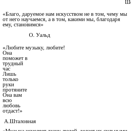
Шо
«Благо, даруемое нам искусством не в том, чему мы
от него научаемся, а в том, какими мы, благодаря
ему, становимся»
О. Уальд
«Любите музыку, любите!
Она
поможет в
трудный
час
Лишь
только
руки
протяните
Она вам
всю
любовь
отдаст!»
А.Шталовная
«Музыка исцеляет душу людей, делает их сильными