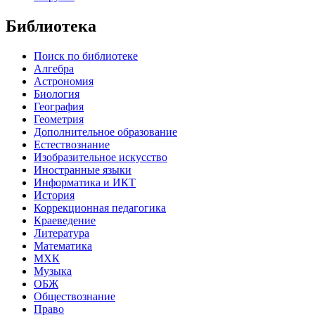
Библиотека
Поиск по библиотеке
Алгебра
Астрономия
Биология
География
Геометрия
Дополнительное образование
Естествознание
Изобразительное искусство
Иностранные языки
Информатика и ИКТ
История
Коррекционная педагогика
Краеведение
Литература
Математика
МХК
Музыка
ОБЖ
Обществознание
Право