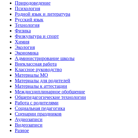
Природоведение
Психология
Родной язык и литература
Русский язык
Технология
Физика
Физкультура и спорт
Химия
Экология
Экономика
Администрирование школы
Внеклассная работа
Классное руководство
Материалы МО
Материалы для родителей
Материалы к аттестации
Междисциплинарное обобщение
Общепедагогические технологии
Работа с родителями
Социальная педагогика
Сценарии праздников
Аудиозаписи
Видеозаписи
Разное