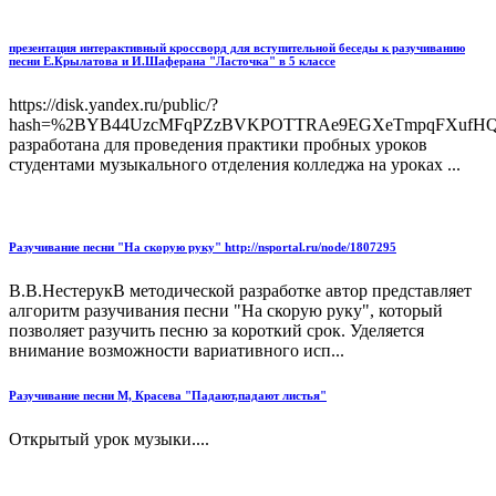
презентация интерактивный кроссворд для вступительной беседы к разучиванию
песни Е.Крылатова и И.Шаферана "Ласточка" в 5 классе
https://disk.yandex.ru/public/?
hash=%2BYB44UzcMFqPZzBVKPOTTRAe9EGXeTmpqFXufHQu
разработана для проведения практики пробных уроков
студентами музыкального отделения колледжа на уроках ...
Разучивание песни "На скорую руку" http://nsportal.ru/node/1807295
В.В.НестерукВ методической разработке автор представляет
алгоритм разучивания песни "На скорую руку", который
позволяет разучить песню за короткий срок. Уделяется
внимание возможности вариативного исп...
Разучивание песни М, Красева "Падают,падают листья"
Открытый урок музыки....