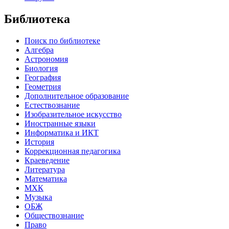
Библиотека
Поиск по библиотеке
Алгебра
Астрономия
Биология
География
Геометрия
Дополнительное образование
Естествознание
Изобразительное искусство
Иностранные языки
Информатика и ИКТ
История
Коррекционная педагогика
Краеведение
Литература
Математика
МХК
Музыка
ОБЖ
Обществознание
Право