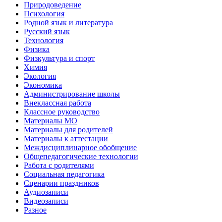
Природоведение
Психология
Родной язык и литература
Русский язык
Технология
Физика
Физкультура и спорт
Химия
Экология
Экономика
Администрирование школы
Внеклассная работа
Классное руководство
Материалы МО
Материалы для родителей
Материалы к аттестации
Междисциплинарное обобщение
Общепедагогические технологии
Работа с родителями
Социальная педагогика
Сценарии праздников
Аудиозаписи
Видеозаписи
Разное