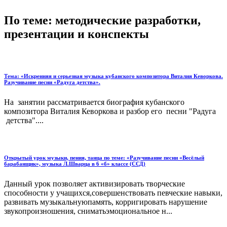
По теме: методические разработки,
презентации и конспекты
Тема: «Искренняя и серьезная музыка кубанского композитора Виталия Кеворкова.
Разучивание песни «Радуга детства».
На занятии рассматривается биография кубанского
композитора Виталия Кеворкова и разбор его песни "Радуга
детства"....
Открытый урок музыки, пения, танца по теме: «Разучивание песни «Весёлый
барабанщик», музыка Л.Шварца в 6 «б» классе (ССД)
Данный урок позволяет активизировать творческие
способности у учащихся,совершенствовать певческие навыки,
развивать музыкальнуюпамять, корригировать нарушение
звукопроизношения, сниматьэмоциональное н...