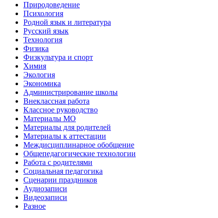
Природоведение
Психология
Родной язык и литература
Русский язык
Технология
Физика
Физкультура и спорт
Химия
Экология
Экономика
Администрирование школы
Внеклассная работа
Классное руководство
Материалы МО
Материалы для родителей
Материалы к аттестации
Междисциплинарное обобщение
Общепедагогические технологии
Работа с родителями
Социальная педагогика
Сценарии праздников
Аудиозаписи
Видеозаписи
Разное