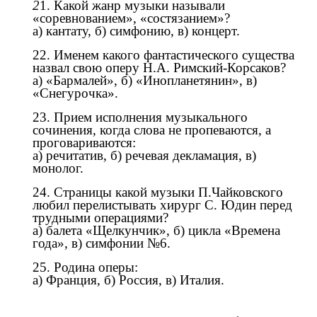
2
1. Какой жанр музыки называли
«соревнованием», «состязанием»?
а) кантату, б) симфонию, в) концерт.
22. Именем какого фантастического существа
назвал свою оперу Н.А. Римский-Корсаков?
а) «Бармалей», б) «Инопланетянин», в)
«Снегурочка».
23. Прием исполнения музыкального
сочинения, когда слова не пропеваются, a
проговариваются:
а) речитатив, б) речевая декламация, в)
монолог.
24. Страницы какой музыки П.Чайковского
любил перелистывать хирург
С. Юдин перед
трудными операциями?
а) балета «Щелкунчик», б) цикла «Времена
года», в) симфонии №6.
25. Родина оперы:
а) Франция, б) Россия, в) Италия.