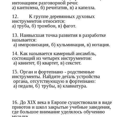
интонациям разговорной речи:
а) кантилена, б) речитатив, в) а капелла.
12. К группе деревянных духовых
инструментов относится:
а) труба, б) тромбон, в) фагот.
13. Наивысшая точка развития в разработке
называется:
а) импровизация, б) кульминация, в) нотация.
14. Как называется камерный ансамбль,
состоящий из четырех инструментов:
а) квинтет, б) квартет, в) секстет.
15. Орган и фортепиано - родственные
инструменты. Найдите деталь устройства
органа, отсутствующую в фортепиано:
а) педали, 6} трубы, в) клавиатура.
16. До XIX века в Европе существовали в виде
приютов и школ закрытые учебные заведения,
где большое внимание уделялось обучению
музыке.