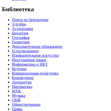
Библиотека
Поиск по библиотеке
Алгебра
Астрономия
Биология
География
Геометрия
Дополнительное образование
Естествознание
Изобразительное искусство
Иностранные языки
Информатика и ИКТ
История
Коррекционная педагогика
Краеведение
Литература
Математика
МХК
Музыка
ОБЖ
Обществознание
Право