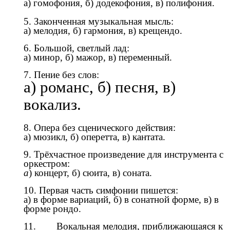
а) гомофония, б) додекофония, в) полифония.
5. Законченная музыкальная мысль:
а) мелодия, б) гармония, в) крещендо.
6. Большой, светлый лад:
а) минор, б) мажор, в) переменный.
7. Пение без слов:
а) романс, б) песня, в)
вокализ.
8. Опера без сценического действия:
а) мюзикл, б) оперетта, в) кантата.
9. Трёхчастное произведение для инструмента с
оркестром:
а
) концерт, б) сюита, в) соната.
10. Первая часть симфонии пишется:
а) в форме вариаций, б) в сонатной форме, в) в
форме рондо.
11. Вокальная мелодия, приближающаяся к