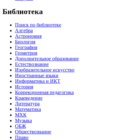
Библиотека
Поиск по библиотеке
Алгебра
Астрономия
Биология
География
Геометрия
Дополнительное образование
Естествознание
Изобразительное искусство
Иностранные языки
Информатика и ИКТ
История
Коррекционная педагогика
Краеведение
Литература
Математика
МХК
Музыка
ОБЖ
Обществознание
Право