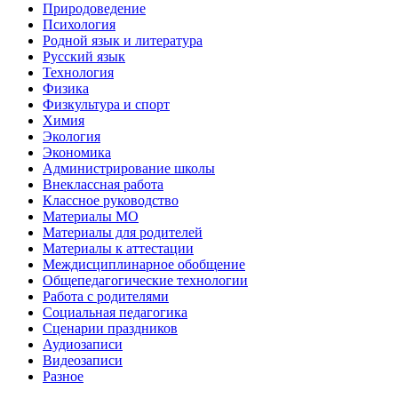
Природоведение
Психология
Родной язык и литература
Русский язык
Технология
Физика
Физкультура и спорт
Химия
Экология
Экономика
Администрирование школы
Внеклассная работа
Классное руководство
Материалы МО
Материалы для родителей
Материалы к аттестации
Междисциплинарное обобщение
Общепедагогические технологии
Работа с родителями
Социальная педагогика
Сценарии праздников
Аудиозаписи
Видеозаписи
Разное