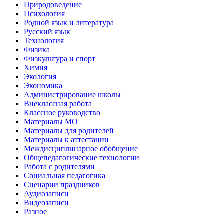
Природоведение
Психология
Родной язык и литература
Русский язык
Технология
Физика
Физкультура и спорт
Химия
Экология
Экономика
Администрирование школы
Внеклассная работа
Классное руководство
Материалы МО
Материалы для родителей
Материалы к аттестации
Междисциплинарное обобщение
Общепедагогические технологии
Работа с родителями
Социальная педагогика
Сценарии праздников
Аудиозаписи
Видеозаписи
Разное