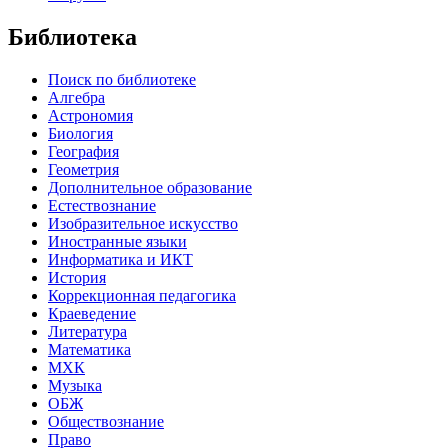
Библиотека
Поиск по библиотеке
Алгебра
Астрономия
Биология
География
Геометрия
Дополнительное образование
Естествознание
Изобразительное искусство
Иностранные языки
Информатика и ИКТ
История
Коррекционная педагогика
Краеведение
Литература
Математика
МХК
Музыка
ОБЖ
Обществознание
Право