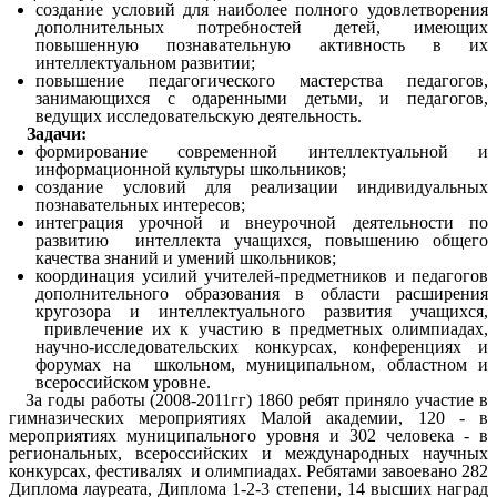
создание условий для наиболее полного удовлетворения
дополнительных потребностей детей, имеющих
повышенную познавательную активность в их
интеллектуальном развитии;
повышение педагогического мастерства педагогов,
занимающихся с одаренными детьми, и педагогов,
ведущих исследовательскую деятельность.
Задачи:
формирование современной интеллектуальной и
информационной культуры школьников;
создание условий для реализации индивидуальных
познавательных интересов;
интеграция урочной и внеурочной деятельности по
развитию интеллекта учащихся, повышению общего
качества знаний и умений школьников;
координация усилий учителей-предметников и педагогов
дополнительного образования в области расширения
кругозора и интеллектуального развития учащихся,
привлечение их к участию в предметных олимпиадах,
научно-исследовательских конкурсах, конференциях и
форумах на школьном, муниципальном, областном и
всероссийском уровне.
За годы работы (2008-2011гг) 1860 ребят приняло участие в
гимназических мероприятиях Малой академии, 120 - в
мероприятиях муниципального уровня и 302 человека - в
региональных, всероссийских и международных научных
конкурсах, фестивалях и олимпиадах. Ребятами завоевано 282
Диплома лауреата, Диплома 1-2-3 степени, 14 высших наград