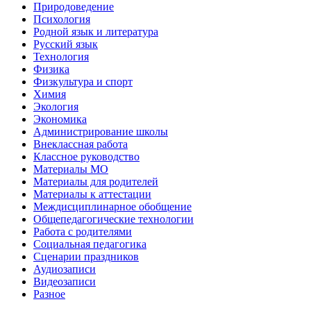
Природоведение
Психология
Родной язык и литература
Русский язык
Технология
Физика
Физкультура и спорт
Химия
Экология
Экономика
Администрирование школы
Внеклассная работа
Классное руководство
Материалы МО
Материалы для родителей
Материалы к аттестации
Междисциплинарное обобщение
Общепедагогические технологии
Работа с родителями
Социальная педагогика
Сценарии праздников
Аудиозаписи
Видеозаписи
Разное