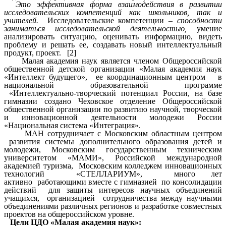
Это эффективная форма взаимодействия в развитии
исследовательских компетенций как школьников, так и
учителей.
Исследовательские компетенции –
способности
заниматься исследовательской деятельностью,
умение
анализировать ситуацию, оценивать информацию, видеть
проблему и решать ее, создавать новый интеллектуальный
продукт, проект. [2]
Малая академия наук является членом Общероссийской
общественной детской организации «Малая академия наук
«Интеллект будущего», ее координационным центром в
национальной образовательной программе
«Интеллектуально-творческий потенциал России, на базе
гимназии создано Чеховское отделение Общероссийской
общественной организации по развитию научной, творческой
и инновационной деятельности молодежи России
«Национальная система «Интеграция».
МАН сотрудничает с Московским областным центром
развития системы дополнительного образования детей и
молодежи, Московским государственным техническим
университетом «МАМИ», Российской международной
академией туризма, Московским колледжем инновационных
технологий «СТЕЛЛАРИУМ», много лет
активно
работающими вместе с гимназией по консолидации
действий для защиты интересов научных объединений
учащихся, организацией сотрудничества между научными
объединениями различных регионов и разработке совместных
проектов на общероссийском уровне.
Цели ЦДО «Малая академия наук»: