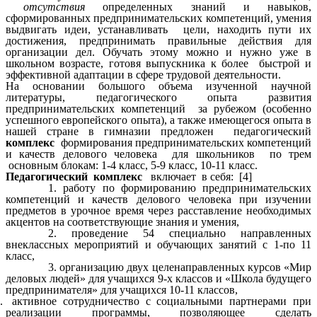
отсутствия
определенных знаний и навыков,
сформированных предпринимательских компетенций, умения
выдвигать идеи, устанавливать цели, находить пути их
достижения, предпринимать правильные действия для
организации дел. Обучать этому можно и нужно уже в
школьном возрасте, готовя выпускника к более быстрой и
эффективной адаптации в сфере трудовой деятельности.
На основании большого объема изученной научной
литературы, педагогического опыта развития
предпринимательских компетенций за рубежом (особенно
успешного европейского опыта), а также имеющегося опыта в
нашей стране в гимназии предложен педагогический
комплекс
формирования предпринимательских компетенций
и качеств делового человека для школьников по трем
основным блокам: 1-4 класс, 5-9 класс, 10-11 класс.
Педагогический комплекс
включает в себя: [4]
работу по формированию предпринимательских
компетенций и качеств делового человека при изучении
предметов в урочное время через расставление необходимых
акцентов на соответствующие знания и умения,
проведение 54 специально направленных
внеклассных мероприятий и обучающих занятий с 1-по 11
класс,
организацию двух целенаправленных курсов «Мир
деловых людей» для учащихся 9-х классов и «Школа будущего
предпринимателя» для учащихся 10-11 классов,
активное сотрудничество с социальными партнерами при
реализации программы, позволяющее сделать