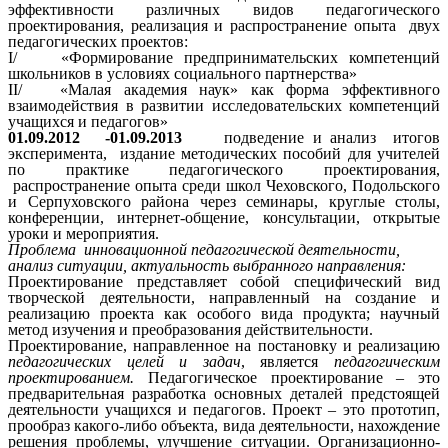
эффективности различных видов педагогического
проектирования, реализация и распространение опыта двух
педагогических проектов:
I/ «Формирование предпринимательских компетенций
школьников в условиях социального партнерства»
II/ «Малая академия наук» как форма эффективного
взаимодействия в развитии исследовательских компетенций
учащихся и педагогов»
01.09.2012 -01.09.2013
подведение и анализ
итогов
эксперимента,
издание методических пособий для учителей
по практике педагогического проектирования,
распространение опыта среди школ Чеховского, Подольского
и Серпуховского района через семинары, круглые столы,
конференции, интернет-общение, консультации, открытые
уроки и мероприятия.
Проблема инновационной педагогической деятельности,
анализ ситуации, актуальность выбранного направления:
Проектирование представляет собой специфический вид
творческой деятельности, направленный на создание и
реализацию проекта как особого вида продукта; научный
метод изучения и преобразования действительности.
Проектирование, направленное на постановку и реализацию
педагогических целей и задач
, является
педагогическим
проектированием.
Педагогическое проектирование – это
предварительная разработка основных деталей предстоящей
деятельности учащихся и педагогов.
Проект – это прототип,
прообраз какого-либо объекта, вида деятельности, нахождение
решения проблемы, улучшение ситуации. Организационно-