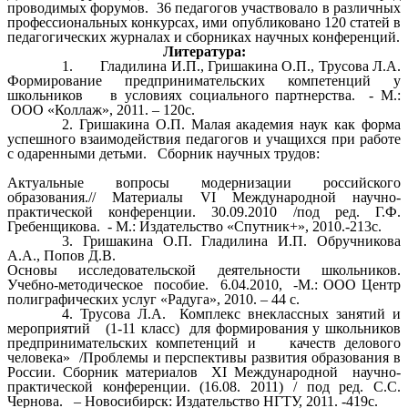
проводимых форумов. 36 педагогов участвовало в различных
профессиональных конкурсах, ими опубликовано 120 статей в
педагогических журналах и сборниках научных конференций.
Литература:
Гладилина И.П., Гришакина О.П., Трусова Л.А.
Формирование предпринимательских компетенций у
школьников в условиях социального партнерства. - М.:
ООО «Коллаж», 2011. – 120с.
Гришакина О.П. Малая академия наук как форма
успешного взаимодействия педагогов и учащихся при работе
с одаренными детьми. Сборник научных трудов:
Актуальные вопросы модернизации российского
образования.// Материалы VI Международной научно-
практической конференции. 30.09.2010 /под ред. Г.Ф.
Гребенщикова. - М.: Издательство «Спутник+», 2010.-213с.
Гришакина О.П. Гладилина И.П. Обручникова
А.А., Попов Д.В.
Основы исследовательской деятельности школьников.
Учебно-методическое пособие. 6.04.2010, -М.: ООО Центр
полиграфических услуг «Радуга», 2010. – 44 с.
Трусова Л.А. Комплекс внеклассных занятий и
мероприятий (1-11 класс) для формирования у школьников
предпринимательских компетенций и качеств делового
человека» /Проблемы и перспективы развития образования в
России. Сборник материалов ХI Международной научно-
практической конференции. (16.08. 2011) / под ред. С.С.
Чернова. – Новосибирск: Издательство НГТУ, 2011. -419с.