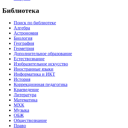
Библиотека
Поиск по библиотеке
Алгебра
Астрономия
Биология
География
Геометрия
Дополнительное образование
Естествознание
Изобразительное искусство
Иностранные языки
Информатика и ИКТ
История
Коррекционная педагогика
Краеведение
Литература
Математика
МХК
Музыка
ОБЖ
Обществознание
Право