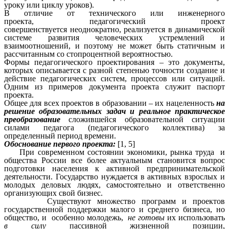
уроку или циклу уроков).
В отличие от технического или инженерного
проекта, педагогический проект
совершенствуется неоднократно, реализуется в динамической
системе развития человеческих устремлений и
взаимоотношений, и поэтому не может быть статичным и
рассчитанным со стопроцентной вероятностью.
Формы педагогического проектирования – это документы,
которых описывается с разной степенью точности создание и
действие педагогических систем, процессов или ситуаций.
Одним из примеров документа проекта служит паспорт
проекта.
Общее для всех проектов в образовании – их нацеленность
на
решение
образовательных задач и реальное практическое
преобразование
сложившейся образовательной ситуации
силами педагога (педагогического коллектива) за
определенный период времени.
Обоснование первого проекта:
[1, 5]
При современном состоянии экономики, рынка труда и
общества России все более актуальным становится вопрос
подготовки населения к активной предпринимательской
деятельности. Государство нуждается в активных взрослых и
молодых деловых людях, самостоятельно и ответственно
организующих свой бизнес.
Существуют множество программ и проектов
государственной поддержки малого и среднего бизнеса, но
общество, и особенно молодежь,
не готовы
их использовать
в силу
пассивной жизненной позиции,